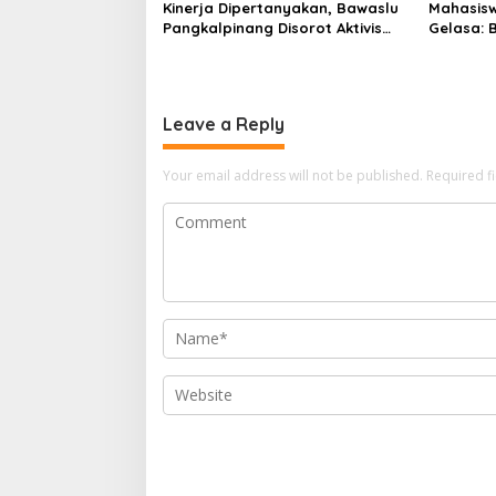
Kinerja Dipertanyakan, Bawaslu
Mahasisw
Pangkalpinang Disorot Aktivis
Gelasa: 
hingga ke DKPP dan Ombudsman
Ladang E
Leave a Reply
Your email address will not be published.
Required f