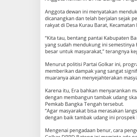
n
g
Anggota dewan ini menyatakan menduku
k
dicanangkan dan telah berjalan sejak
a
rakyat di Desa Kurau Barat, Kecamatan 
T
e
“Kita tau, bentang pantai Kabupaten B
n
g
yang sudah mendukung ini semestinya
a
besar untuk masyarakat,” terangnya kep
h
S
Menurut politisi Partai Golkar ini, pro
o
memberikan dampak yang sangat signi
a
l
muaranya akan menyejahterakan masyar
P
r
Karena itu, Era bahkan menyarankan ma
o
dengan membangun tambak udang skal
g
Pemkab Bangka Tengah tersebut.
r
a
“Agar masyarakat bisa merasakan langsu
m
dengan baik tambak udang ini prospek b
T
a
Mengenai pengadaan benur, cara pengelo
m