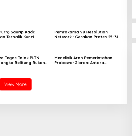
urn) Saurip Kadi:
Pemrakarsa 98 Resolution
an Terbalik Kunci
Network : Gerakan Protes 25-31
elawan Korupsi
Agustus 2025, Bergerak Kejutan
Tanpa Bentuk dan bergerak
Simultan
a Tegas Tolak PLTN
Menelisik Arah Pemerintahan
Bangka Belitung Bukan
Prabowo-Gibran: Antara
ksperimen Nuklir
Stabilitas Politik dan Tantangan
Ekonomi Riil
View More