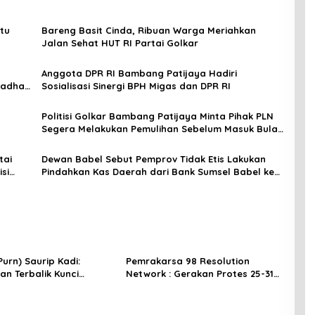
tu
Bareng Basit Cinda, Ribuan Warga Meriahkan
Jalan Sehat HUT RI Partai Golkar
Anggota DPR RI Bambang Patijaya Hadiri
madhan
Sosialisasi Sinergi BPH Migas dan DPR RI
Politisi Golkar Bambang Patijaya Minta Pihak PLN
Segera Melakukan Pemulihan Sebelum Masuk Bulan
Ramadhan 2023
tai
Dewan Babel Sebut Pemprov Tidak Etis Lakukan
si
Pindahkan Kas Daerah dari Bank Sumsel Babel ke
Bank BRI
urn) Saurip Kadi:
Pemrakarsa 98 Resolution
an Terbalik Kunci
Network : Gerakan Protes 25-31
elawan Korupsi
Agustus 2025, Bergerak Kejutan
Tanpa Bentuk dan bergerak
Simultan