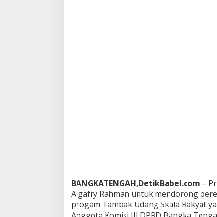
r
I
n
i
D
u
k
u
n
g
P
r
o
g
r
a
m
B
u
p
a
BANGKATENGAH,DetikBabel.com
– Pr
t
Algafry Rahman untuk mendorong pere
i
progam Tambak Udang Skala Rakyat yang
B
Anggota Komisi III DPRD Bangka Tengah
a