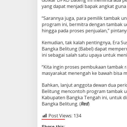
Golkar DPRD Bateng ini meminta ada pe
b
a
yang dapat menjadi bapak angkat guna
k
U
“Sarannya juga, para pemilik tambak u
d
program ini, bermitra dengan tambak ud
a
hingga pada proses penjualan,” pintany
n
g
S
Kemudian, tak kalah pentingnya, Era Su
k
Bangka Belitung (Babel) dapat memper
a
ini sebagai salah satu upaya untuk me
l
a
“Kita ingin proses pembukaan tambak ra
R
a
masyarakat menengah ke bawah bisa mer
k
y
Bahkan, lanjut anggota dewan dua perio
a
Belitung mencontoh program tambak ud
t
Kabupaten Bangka Tengah ini, untuk dir
Bangka Belitung. (
Red
)
Post Views:
134
Share this: