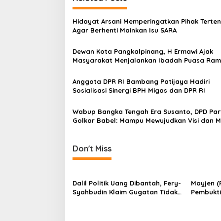
t
n
Hidayat Arsani Memperingatkan Pihak Terten
a
Agar Berhenti Mainkan Isu SARA
v
Dewan Kota Pangkalpinang, H Ermawi Ajak
i
Masyarakat Menjalankan Ibadah Puasa Ra
g
dengan Nyaman dan Tenang
a
Anggota DPR RI Bambang Patijaya Hadiri
Sosialisasi Sinergi BPH Migas dan DPR RI
t
i
Wabup Bangka Tengah Era Susanto, DPD Par
Golkar Babel: Mampu Mewujudkan Visi dan Mi
o
Pembangunan dan Kesahtraan Masyarakat
n
Don't Miss
Dalil Politik Uang Dibantah, Fery-
Mayjen (P
Syahbudin Klaim Gugatan Tidak
Pembukti
Memenuhi Ambang Batas
Perang M