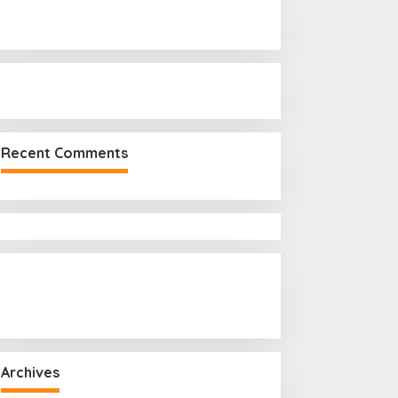
r
:
Recent Comments
Archives