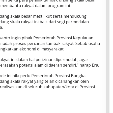
ran serta para pemilik tambak undang skala besar
 membantu rakyat dalam program ini.
ndang skala besar mesti ikut serta mendukung
ang skala rakyat ini baik dari segi permodalan
a.
santo ingin pihak Pemerintah Provinsi Kepulauan
mudah proses perizinan tambak rakyat. Sebab usaha
ningkatkan ekonomi di masyarakat.
kyat ini dalam hal perizinan dipermudah, agar
asakan potensi alam di daerah sendiri,” harap Era.
de ini bila perlu Pemerintah Provinsi Bangka
ang skala rakyat yang telah dicanangkan oleh
ealisasikan di seluruh kabupaten/kota di Provinsi