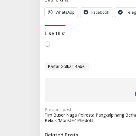
WhatsApp
Facebook
Tele
Like this:
L
o
a
d
Partai Golkar Babel
i
n
g
…
P
Previous post
Tim Buser Naga Polresta Pangkalpinang Berha
o
Bekuk ‘Monster’ Phedofil
s
Related Posts