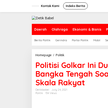
S
k
Kontak Kami
Indeks Berita
i
p
t
o
c
Daerah
Olahraga
Ekonomi & Bisnis
P
o
n
Berita Politik
Gerindra
Partai Politik
Mobil
S
t
e
n
t
Homepage
/
Politik
P
o
Politisi Golkar Ini
l
i
Bangka Tengah So
t
i
Skala Rakyat
s
i
G
Detikbabel
July 24, 2021
Politik
134 Views
o
l
k
a