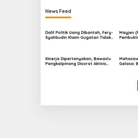
News Feed
Dalil Politik Uang Dibantah, Fery-
Mayjen (P
Syahbudin Klaim Gugatan Tidak
Pembukti
Memenuhi Ambang Batas
Perang M
Kinerja Dipertanyakan, Bawaslu
Mahasisw
Pangkalpinang Disorot Aktivis
Gelasa: 
hingga ke DKPP dan Ombudsman
Ladang E