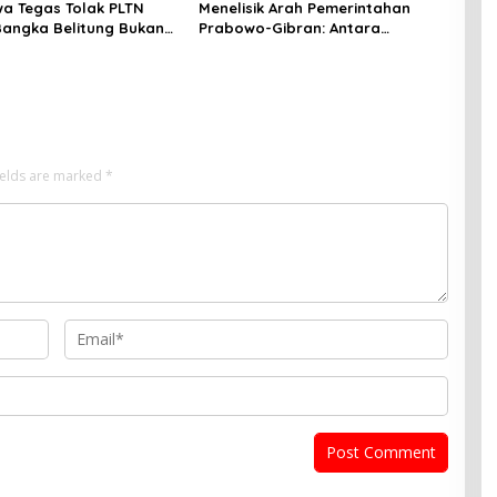
a Tegas Tolak PLTN
Menelisik Arah Pemerintahan
Bangka Belitung Bukan
Prabowo-Gibran: Antara
ksperimen Nuklir
Stabilitas Politik dan Tantangan
Ekonomi Riil
ields are marked
*