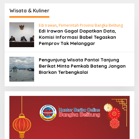
dan Beltim Mulai
Kunci Penyelesaian
Bernapas Lega
BLBI
Wisata & Kuliner
Edi Irawan
,
Pemerintah Provinsi Bangka Belitung
Edi Irawan Gagal Dapatkan Data,
Komisi Informasi Babel Tegaskan
Pemprov Tak Melanggar
Pengunjung Wisata Pantai Tanjung
Berikat Minta Pemkab Bateng Jangan
Biarkan Terbengkalai