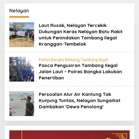
Melanggar Etika
Kunjungan Menteri
Jurnalistik dalam
Dukbangga/BKKBN RI
Nelayan
Pemberitaan Tin Slag
di Bangka Belitung
Laut Rusak, Nelayan Tercekik:
Dukungan Keras Nelayan Batu Rakit
untuk Penindakan Tambang Ilegal
Kranggan-Tembelok
Polres Bangka Belitung
,
Tambang Ilegal
Pasca Pengusiran Tambang Ilegal
Jalan Laut – Polres Bangka Lakukan
Penertiban
Persoalan Alur Air Kantung Tak
Kunjung Tuntas, Nelayan Sungailiat
Dambakan ‘Dewa Penolong’