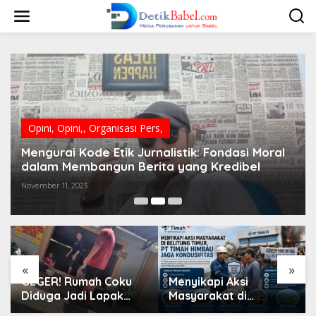
S
k
i
p
t
o
c
o
n
t
Opini
,
Opini,
,
Organisasi Pers,
e
n
Mengurai Kode Etik Jurnalistik: Fondasi Moral
t
dalam Membangun Berita yang Kredibel
November 11, 2023
«
»
GEGER! Rumah Coku
Menyikapi Aksi
Diduga Jadi Lapak
Masyarakat di
Timah Ilegal Tembelok:
Belitung Timur, PT