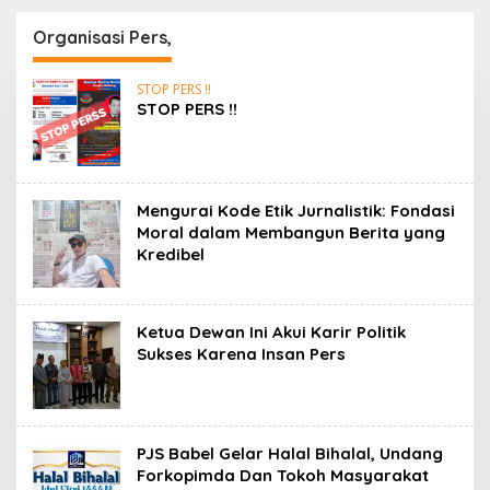
“Ke PT Timah Lah
TIMAH (Persero) Tbk
Lewat CV BBB, Nanti
Himbau Jaga
Organisasi Pers,
Ku Bantu Dikit…”
Kondusifitas
STOP PERS !!
STOP PERS !!
Mengurai Kode Etik Jurnalistik: Fondasi
Moral dalam Membangun Berita yang
Kredibel
Ketua Dewan Ini Akui Karir Politik
Sukses Karena Insan Pers
PJS Babel Gelar Halal Bihalal, Undang
Forkopimda Dan Tokoh Masyarakat