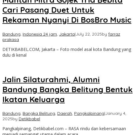
Cari Pasang Duet Untuk
Rekaman Nyanyi Di BosBro Music
Bandung
,
Indonesia 24 jam
,
Jakarta
|
July 22, 2025
by
farraz
prakasa
DETIKBABEL.COM, Jakarta – Foto model asal kota Bandung yang
dulu di kenal
Jalin Silaturahmi, Alumni
Bandung Bangka Belitung Bentuk
Ikatan Keluarga
Bandung
,
Bangka Belitung
,
Daerah
,
Pangkalpinang
|
January 4,
2025
by
Detikbabel
Pangkalpinang, Detikbabel.com – RASA rindu dan kebersamaan
menjadi semangat utama dalam acara