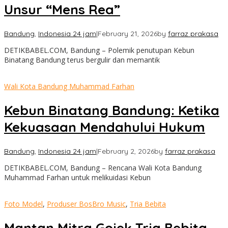
Unsur “Mens Rea”
Bandung
,
Indonesia 24 jam
|
February 21, 2026
by
farraz prakasa
DETIKBABEL.COM, Bandung – Polemik penutupan Kebun
Binatang Bandung terus bergulir dan memantik
Wali Kota Bandung Muhammad Farhan
Kebun Binatang Bandung: Ketika
Kekuasaan Mendahului Hukum
Bandung
,
Indonesia 24 jam
|
February 2, 2026
by
farraz prakasa
DETIKBABEL.COM, Bandung – Rencana Wali Kota Bandung
Muhammad Farhan untuk melikuidasi Kebun
Foto Model
,
Produser BosBro Music
,
Tria Bebita
Mantan Mitra Gojek Tria Bebita