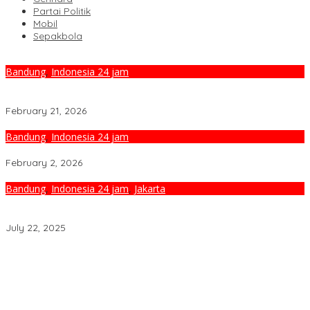
Partai Politik
Mobil
Sepakbola
Bandung
,
Indonesia 24 jam
Bandung Zoo Ditutup, 128 Pekerja Terancam, Pengamat Soroti
Unsur “Mens Rea”
February 21, 2026
Bandung
,
Indonesia 24 jam
Kebun Binatang Bandung: Ketika Kekuasaan Mendahului Hukum
February 2, 2026
Bandung
,
Indonesia 24 jam
,
Jakarta
Mantan Mitra Gojek Tria Bebita Cari Pasang Duet Untuk
Rekaman Nyanyi Di BosBro Music
July 22, 2025
KEMENDAGRI TEGASKAN: Tak Pernah Ada Rekomendasi Tolak
Perpanjangan 133 HGB STC
Keputusan Dewan Pers Jangan Dianggap Angin Lalu, Eka
Siapkan Langkah Hukum terhadap Jejaring Media