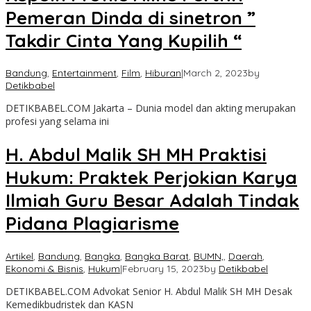
Pemeran Dinda di sinetron ”
Takdir Cinta Yang Kupilih “
Bandung
,
Entertainment
,
Film
,
Hiburan
|
March 2, 2023
by
Detikbabel
DETIKBABEL.COM Jakarta – Dunia model dan akting merupakan
profesi yang selama ini
H. Abdul Malik SH MH Praktisi
Hukum: Praktek Perjokian Karya
Ilmiah Guru Besar Adalah Tindak
Pidana Plagiarisme
Artikel
,
Bandung
,
Bangka
,
Bangka Barat
,
BUMN,
,
Daerah
,
Ekonomi & Bisnis
,
Hukum
|
February 15, 2023
by
Detikbabel
DETIKBABEL.COM Advokat Senior H. Abdul Malik SH MH Desak
Kemedikbudristek dan KASN