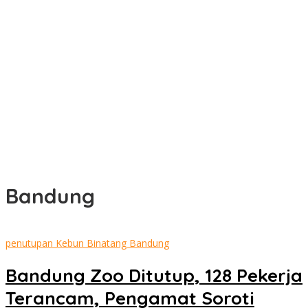
Radakbabel.com
Kunjungan Kerja Komisi II DPRD Bangka Selatan ke PASI Bangka
Tengah: Belajar Kiat Sukses Pembinaan Atlet dan
Penyelenggaraan Event Mandiri
Keran Pembelian Timah Kembali Dibuka, Penambang Belitung
dan Beltim Mulai Bernapas Lega
Bukan Sekadar Kejar Aset, Pendiri Beranda Ruang Diskusi
Ungkap Kunci Penyelesaian BLBI
Bandung
penutupan Kebun Binatang Bandung
Bandung Zoo Ditutup, 128 Pekerja
Terancam, Pengamat Soroti