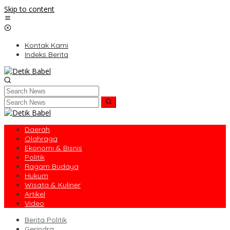
Skip to content
Kontak Kami
Indeks Berita
Daerah
Olahraga
Ekonomi & Bisnis
Politik
Ragam Budaya
Hukum
Wisata & Kuliner
Artikel
Video
Berita Politik
Gerindra