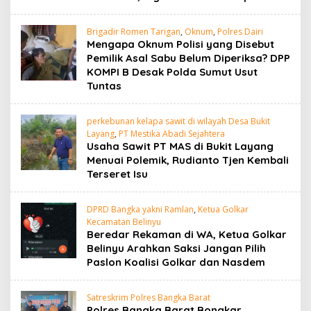
Brigadir Romen Tarigan
,
Oknum
,
Polres Dairi
Mengapa Oknum Polisi yang Disebut
Pemilik Asal Sabu Belum Diperiksa? DPP
KOMPI B Desak Polda Sumut Usut
Tuntas
perkebunan kelapa sawit di wilayah Desa Bukit
Layang
,
PT Mestika Abadi Sejahtera
Usaha Sawit PT MAS di Bukit Layang
Menuai Polemik, Rudianto Tjen Kembali
Terseret Isu
DPRD Bangka yakni Ramlan
,
Ketua Golkar
Kecamatan Belinyu
Beredar Rekaman di WA, Ketua Golkar
Belinyu Arahkan Saksi Jangan Pilih
Paslon Koalisi Golkar dan Nasdem
Satreskrim Polres Bangka Barat
Polres Bangka Barat Bongkar