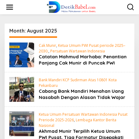
S
k
i
p
t
o
Month:
August 2025
c
o
Cak Munir
,
Ketua Umum PWI Pusat periode 2025–
n
2030.
,
Persatuan Wartawan Indonesia
t
Catatan Mahmud Marhaba: Penantian
e
Panjang Cak Munir di Puncak PWI
n
t
Bank Mandiri KCP Sudirman Atas 10801 Kota
Pekanbaru
Cabang Bank Mandiri Menahan Uang
Nasabah Dengan Alasan Tidak Wajar
Ketua Umum Persatuan Wartawan Indonesia Pusat
Preriode 2025-2026
,
Lembaga Kantor Berita
Nasional
Akhmad Munir Terpilih Ketua Umum
PWI Pusat, Tiga Formatur Disepakati