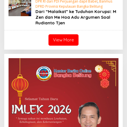
DPR RI dari PDI Perjuangan dapil Babel
,
Banmus
DPRD Provinsi Kepulauan Bangka Belitung
Dari “Malaikat” ke Tuduhan Korupsi: M
Zen dan Me Hoa Adu Argumen Soal
Rudianto Tjen
View More