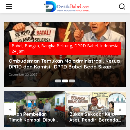
S
k
i
p
t
o
c
o
n
Babel
,
Bangka
,
Bangka Belitung
,
DPRD Babel
,
Indonesia
t
24 jam
e
n
Ombudsman Temukan Maladministrasi, Ketua
t
DPRD dan Komisi I DPRD Babel Beda Sikap
soal KPID
December 20, 2025
«
»
Keran Pembelian
Bukan Sekadar Kejar
Timah Kembali Dibuka,
Aset, Pendiri Beranda
Penambang Belitung
Ruang Diskusi Ungkap