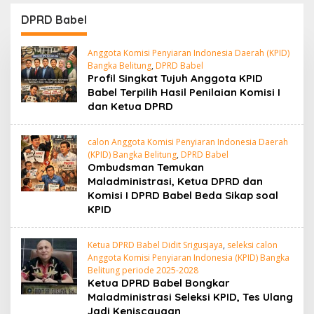
dan Beltim Mulai
Kunci Penyelesaian
Bernapas Lega
BLBI
DPRD Babel
Anggota Komisi Penyiaran Indonesia Daerah (KPID)
Bangka Belitung
,
DPRD Babel
Profil Singkat Tujuh Anggota KPID
Babel Terpilih Hasil Penilaian Komisi I
dan Ketua DPRD
calon Anggota Komisi Penyiaran Indonesia Daerah
(KPID) Bangka Belitung
,
DPRD Babel
Ombudsman Temukan
Maladministrasi, Ketua DPRD dan
Komisi I DPRD Babel Beda Sikap soal
KPID
Ketua DPRD Babel Didit Srigusjaya
,
seleksi calon
Anggota Komisi Penyiaran Indonesia (KPID) Bangka
Belitung periode 2025-2028
Ketua DPRD Babel Bongkar
Maladministrasi Seleksi KPID, Tes Ulang
Jadi Keniscayaan