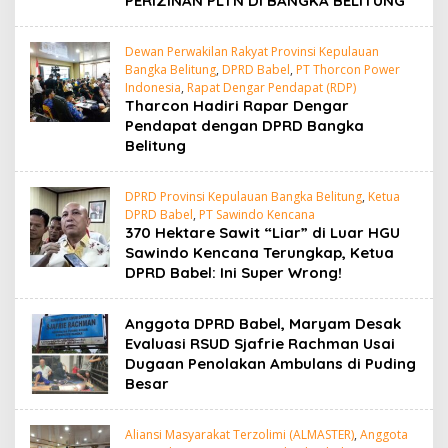
PERIZINAN PLTN DI BANGKA BELITUNG
Dewan Perwakilan Rakyat Provinsi Kepulauan
Bangka Belitung
,
DPRD Babel
,
PT Thorcon Power
Indonesia
,
Rapat Dengar Pendapat (RDP)
Tharcon Hadiri Rapar Dengar
Pendapat dengan DPRD Bangka
Belitung
DPRD Provinsi Kepulauan Bangka Belitung
,
Ketua
DPRD Babel
,
PT Sawindo Kencana
370 Hektare Sawit “Liar” di Luar HGU
Sawindo Kencana Terungkap, Ketua
DPRD Babel: Ini Super Wrong!
Anggota DPRD Babel, Maryam Desak
Evaluasi RSUD Sjafrie Rachman Usai
Dugaan Penolakan Ambulans di Puding
Besar
Aliansi Masyarakat Terzolimi (ALMASTER)
,
Anggota