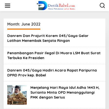
S
k
i
p
t
o
Month:
June 2022
c
o
Danrem Dan Prajurit Korem 045/Gaya Gelar
n
Latihan Menembak Senjata Ringan
t
e
n
Penambangan Pasir Ilegal Di Muara LSM Buat Surat
t
Terbuka Ke Presiden
Danrem 045/Gaya Hadiri Acara Rapat Paripurna
DPRD Prov kep. Babel
Menjelang Hari Raya Idul Adha 1443 H,
Surianto Minta OPD Menanggulangi
PMK dengan Serius