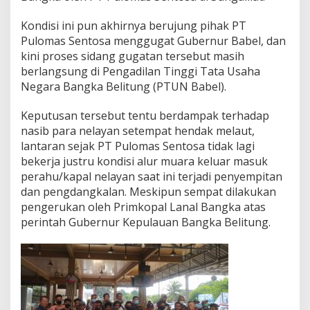
l
o
Kondisi ini pun akhirnya berujung pihak PT
m
Pulomas Sentosa menggugat Gubernur Babel, dan
a
kini proses sidang gugatan tersebut masih
s
berlangsung di Pengadilan Tinggi Tata Usaha
D
Negara Bangka Belitung (PTUN Babel).
i
s
e
Keputusan tersebut tentu berdampak terhadap
l
nasib para nelayan setempat hendak melaut,
e
lantaran sejak PT Pulomas Sentosa tidak lagi
s
bekerja justru kondisi alur muara keluar masuk
a
i
perahu/kapal nelayan saat ini terjadi penyempitan
k
dan pengdangkalan. Meskipun sempat dilakukan
a
pengerukan oleh Primkopal Lanal Bangka atas
n
perintah Gubernur Kepulauan Bangka Belitung.
D
e
n
g
a
n
D