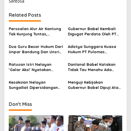
Sentosa
t
n
Related Posts
a
v
Persoalan Alur Air Kantung
Gubernur Babel Kembali
Tak Kunjung Tuntas,
Digugat Perdata Oleh PT
i
Nelayan Sungailiat
Pulomas Sentosa Ini
g
Dambakan ‘Dewa
Ranahnya Kewenangan
Dua Guru Besar Hukum Dari
Adistya Sunggara Kuasa
Penolong’
PTUN Pangkalpinang
Unpar Bandung Dan Unsri
Hukum PT Pulomas
a
Berdasarkan Sema 02
Palembang Ini Katakan
Tegaskan Itu Bukan Izin
Tahun 2019
t
Pencabutan Izin PT
Menambang atau
Ratusan Istri Nelayan
Danlanal Babel Katakan
Pulomas Sarat
Mengeruk
i
‘Gelar Aksi’ Nyatakan
Tidak Tau Menahu Ada
Pelanggaran Hukum
Dukungan Terhadap PT
Pemasangan Bendera
o
Pulomas Sentosa
Primkopal Di Muara Air
Kesaksian Nelayan
Menguji Kebijakan
n
Kantung
Sungailiat Dipersidangan
Gubernur Babel Dipuji Atau
Justru Minta Pulomas
Dimaki, Gajah Bertempur
Bekerja Kembali
Semut Keinjek Sang Kancil
Tertawa
Don't Miss