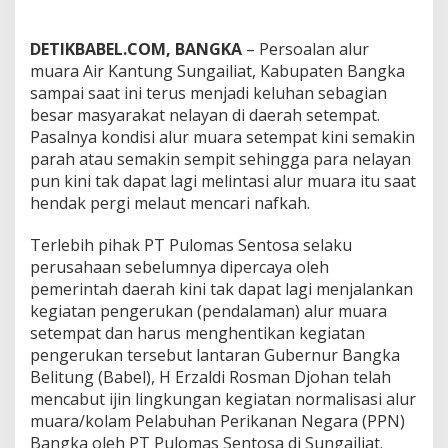
e
r
DETIKBABEL.COM, BANGKA
– Persoalan alur
n
u
muara Air Kantung Sungailiat, Kabupaten Bangka
r
sampai saat ini terus menjadi keluhan sebagian
B
besar masyarakat nelayan di daerah setempat.
a
Pasalnya kondisi alur muara setempat kini semakin
b
parah atau semakin sempit sehingga para nelayan
e
l
pun kini tak dapat lagi melintasi alur muara itu saat
A
hendak pergi melaut mencari nafkah.
g
a
Terlebih pihak PT Pulomas Sentosa selaku
r
perusahaan sebelumnya dipercaya oleh
G
u
pemerintah daerah kini tak dapat lagi menjalankan
g
kegiatan pengerukan (pendalaman) alur muara
a
setempat dan harus menghentikan kegiatan
t
pengerukan tersebut lantaran Gubernur Bangka
a
n
Belitung (Babel), H Erzaldi Rosman Djohan telah
P
mencabut ijin lingkungan kegiatan normalisasi alur
T
muara/kolam Pelabuhan Perikanan Negara (PPN)
P
Bangka oleh PT Pulomas Sentosa di Sungailiat.
u