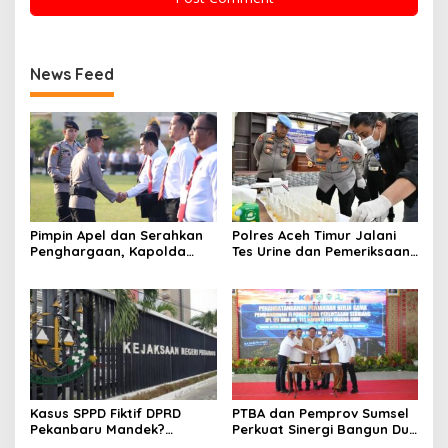
News Feed
Pimpin Apel dan Serahkan
Polres Aceh Timur Jalani
Penghargaan, Kapolda
Tes Urine dan Pemeriksaan
Sumsel Tekankan Disiplin
Ponsel
serta Jaga Kesehatan
Personel
Kasus SPPD Fiktif DPRD
PTBA dan Pemprov Sumsel
Pekanbaru Mandek?
Perkuat Sinergi Bangun Dua
Tersangka Korupsi Belum
Flyover di Muara Enim