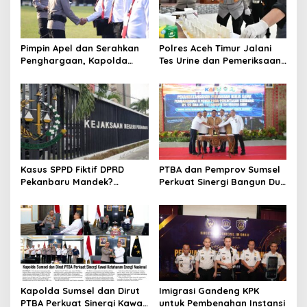
Pimpin Apel dan Serahkan
Polres Aceh Timur Jalani
Penghargaan, Kapolda
Tes Urine dan Pemeriksaan
Sumsel Tekankan Disiplin
Ponsel
serta Jaga Kesehatan
Personel
Kasus SPPD Fiktif DPRD
PTBA dan Pemprov Sumsel
Pekanbaru Mandek?
Perkuat Sinergi Bangun Dua
Tersangka Korupsi Belum
Flyover di Muara Enim
Ada, Perkara Perintangan
Justru Disidangkan
Kapolda Sumsel dan Dirut
Imigrasi Gandeng KPK
PTBA Perkuat Sinergi Kawal
untuk Pembenahan Instansi