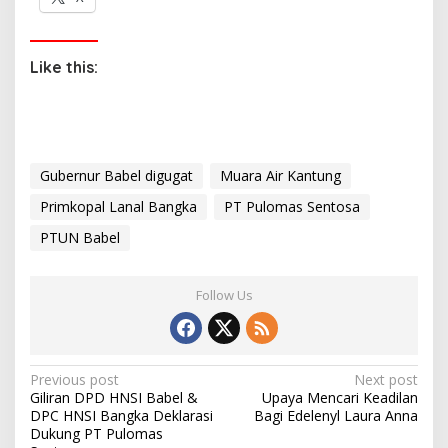
Like this:
Gubernur Babel digugat
Muara Air Kantung
Primkopal Lanal Bangka
PT Pulomas Sentosa
PT UN Babel
Follow Us
P
Previous post
Next post
Giliran DPD HNSI Babel &
Upaya Mencari Keadilan
o
DPC HNSI Bangka Deklarasi
Bagi Edelenyl Laura Anna
s
Dukung PT Pulomas