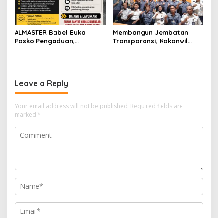
ALMASTER Babel Buka
Membangun Jembatan
Posko Pengaduan,
Transparansi, Kakanwil
Tampung Laporan
Ditjenpas Babel Teguhkan
Masyarakat Terkait Timah
Sinergi Strategis dengan
yang Diamankan Satgas
PJS
Leave a Reply
Your email address will not be published.
Required fields are
marked
*