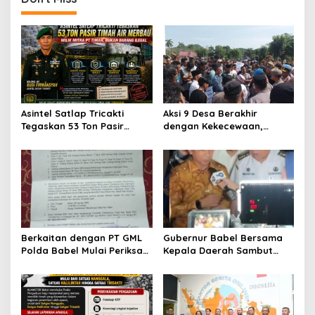
a
v
i
g
a
t
Asintel Satlap Tricakti
Aksi 9 Desa Berakhir
i
Tegaskan 53 Ton Pasir
dengan Kekecewaan,
o
Timah di Air Merbau
ALMASTER: Bupati Belum
Berstatus Mitra PT Timah,
Menjawab Persoalan
n
Minta Publik Hormati
Plasma 30 Tahun,
Proses Hukum
Masyarakat Siapkan Mosi
Tidak Percaya
Berkaitan dengan PT GML
Gubernur Babel Bersama
Polda Babel Mulai Periksa
Kepala Daerah Sambut
Kades Dalil, ALMASTER
Kunjungan Menteri
Minta Delapan Kades Lain
Dukbangga/BKKBN RI di
Ikut Dipanggil
Bangka Belitung