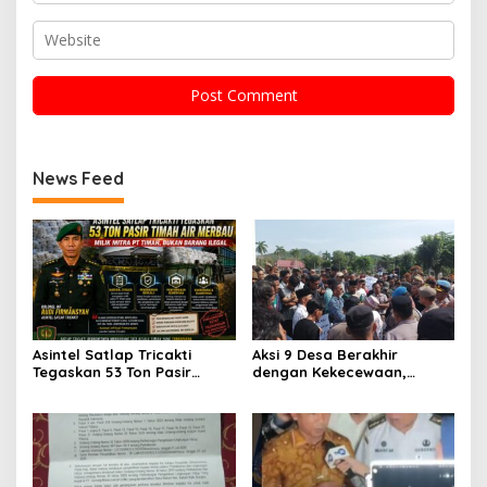
News Feed
Asintel Satlap Tricakti
Aksi 9 Desa Berakhir
Tegaskan 53 Ton Pasir
dengan Kekecewaan,
Timah di Air Merbau
ALMASTER: Bupati Belum
Berstatus Mitra PT Timah,
Menjawab Persoalan
Minta Publik Hormati
Plasma 30 Tahun,
Proses Hukum
Masyarakat Siapkan Mosi
Tidak Percaya