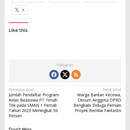
X
Like this:
Follow Us
P
Previous post
Next post
Jumlah Pendaftar Program
Warga Bantan Kecewa,
o
Kelas Beasiswa PT Timah
Oknum Anggota DPRD
s
Tbk pada SMAN 1 Pemali
Bengkalis Diduga Pemain
Tahun 2023 Meningkat 50
Proyek Bernilai Fantastis
t
Persen
n
Don't Miss