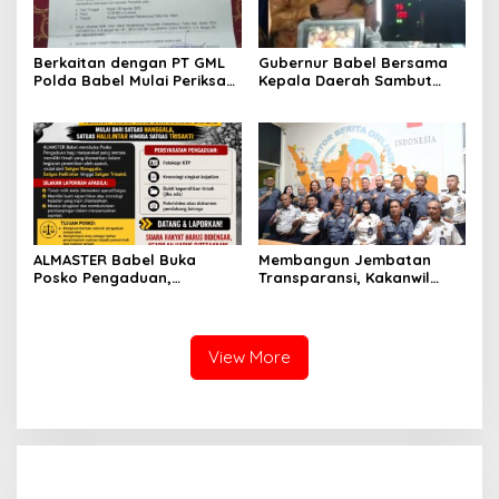
Berkaitan dengan PT GML
Gubernur Babel Bersama
Polda Babel Mulai Periksa
Kepala Daerah Sambut
Kades Dalil, ALMASTER
Kunjungan Menteri
Minta Delapan Kades Lain
Dukbangga/BKKBN RI di
Ikut Dipanggil
Bangka Belitung
ALMASTER Babel Buka
Membangun Jembatan
Posko Pengaduan,
Transparansi, Kakanwil
Tampung Laporan
Ditjenpas Babel Teguhkan
Masyarakat Terkait Timah
Sinergi Strategis dengan
yang Diamankan Satgas
PJS
View More