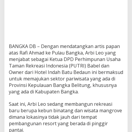
a
B
e
l
i
t
u
n
BANGKA DB – Dengan mendatangkan artis papan
g
atas Rafi Ahmad ke Pulau Bangka, Arbi Leo yang
menjabat sebagai Ketua DPD Perhimpunan Usaha
Taman Rekreasi Indonesia (PUTRI) Babel dan
Owner dari Hotel Indah Batu Bedaun ini bermaksud
untuk memajukan sektor pariwisata yang ada di
Provinsi Kepulauan Bangka Belitung, khususnya
yang ada di Kabupaten Bangka.
Saat ini, Arbi Leo sedang membangun rekreasi
baru berupa kebun binatang dan wisata mangrove
dimana lokasinya tidak jauh dari tempat
pembangunan resort yang berada di pinggir
pantai.