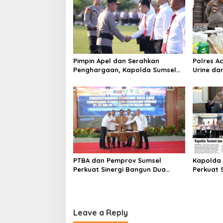
Pimpin Apel dan Serahkan
Polres Ac
Penghargaan, Kapolda Sumsel
Urine da
Tekankan Disiplin serta Jaga
Kesehatan Personel
PTBA dan Pemprov Sumsel
Kapolda 
Perkuat Sinergi Bangun Dua
Perkuat 
Flyover di Muara Enim
Energi N
Leave a Reply