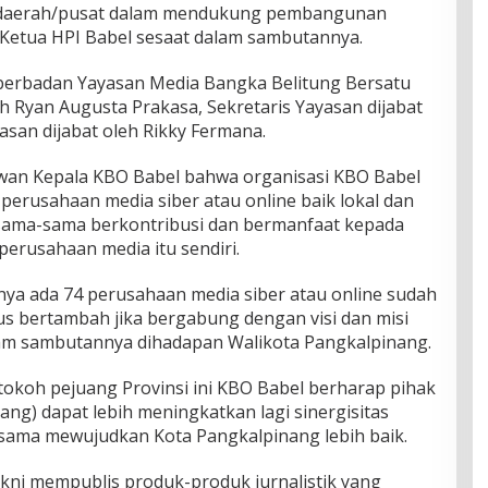
h daerah/pusat dalam mendukung pembangunan
Ketua HPI Babel sesaat dalam sambutannya.
 berbadan Yayasan Media Bangka Belitung Bersatu
leh Ryan Augusta Prakasa, Sekretaris Yayasan dijabat
san dijabat oleh Rikky Fermana.
wan Kepala KBO Babel bahwa organisasi KBO Babel
erusahaan media siber atau online baik lokal dan
rsama-sama berkontribusi dan bermanfaat kepada
erusahaan media itu sendiri.
itnya ada 74 perusahaan media siber atau online sudah
s bertambah jika bergabung dengan visi dan misi
lam sambutannya dihadapan Walikota Pangkalpinang.
tokoh pejuang Provinsi ini KBO Babel berharap pihak
ng) dapat lebih meningkatkan lagi sinergisitas
sama mewujudkan Kota Pangkalpinang lebih baik.
akni mempublis produk-produk jurnalistik yang