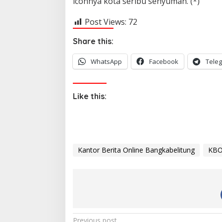
iconnya kota seribu senyuman. (*)
Post Views:
72
Share this:
WhatsApp
Facebook
Tele
Like this:
Kantor Berita Online Bangkabelitung
KBO
Previous post