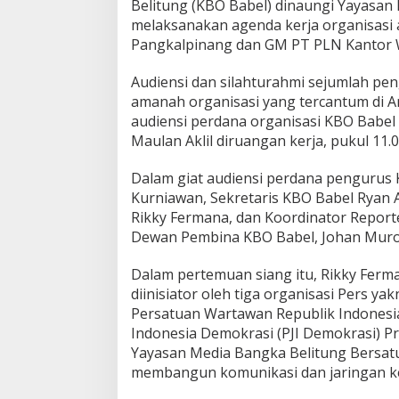
Belitung (KBO Babel) dinaungi Yayasan 
m
melaksanakan agenda kerja organisasi 
a
Pangkalpinang dan GM PT PLN Kantor W
A
u
d
Audiensi dan silahturahmi sejumlah p
i
amanah organisasi yang tercantum di 
e
audiensi perdana organisasi KBO Babel
n
Maulan Aklil diruangan kerja, pukul 11.
s
i
P
Dalam giat audiensi perdana pengurus 
e
Kurniawan, Sekretaris KBO Babel Ryan
r
Rikky Fermana, dan Koordinator Report
d
Dewan Pembina KBO Babel, Johan Murod
a
n
a
Dalam pertemuan siang itu, Rikky Fer
K
diinisiator oleh tiga organisasi Pers y
a
Persatuan Wartawan Republik Indonesia
n
Indonesia Demokrasi (PJI Demokrasi) P
t
o
Yayasan Media Bangka Belitung Bersatu
r
membangun komunikasi dan jaringan ke
B
e