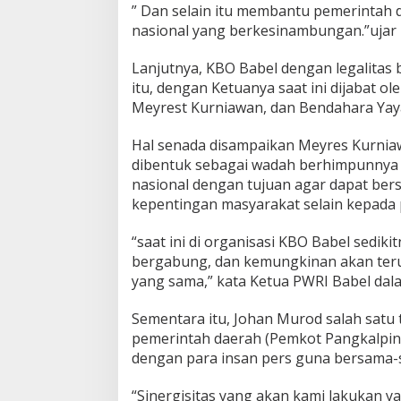
” Dan selain itu membantu pemerinta
r
nasional yang berkesinambungan.”ujar 
i
t
a
Lanjutnya, KBO Babel dengan legalitas
O
itu, dengan Ketuanya saat ini dijabat o
n
Meyrest Kurniawan, dan Bendahara Yaya
l
i
Hal senada disampaikan Meyres Kurnia
n
e
dibentuk sebagai wadah berhimpunnya p
B
nasional dengan tujuan agar dapat be
a
kepentingan masyarakat selain kepada p
n
g
“saat ini di organisasi KBO Babel sedik
k
a
bergabung, dan kemungkinan akan teru
B
yang sama,” kata Ketua PWRI Babel da
e
l
Sementara itu, Johan Murod salah satu 
i
pemerintah daerah (Pemkot Pangkalpina
t
u
dengan para insan pers guna bersama-
n
g
“Sinergisitas yang akan kami lakukan y