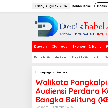
S
k
Friday, August 7, 2026
Kontak Kami
Indeks 
i
p
t
o
c
o
n
t
e
Daerah
Olahraga
Ekonomi & Bisnis
P
n
t
Berita Politik
Gerindra
Partai Politik
Mobil
S
Homepage
/
Daerah
W
a
Walikota Pangkalp
l
i
Audiensi Perdana K
k
o
Bangka Belitung (K
t
a
P
Detikbabel
September 16, 2021