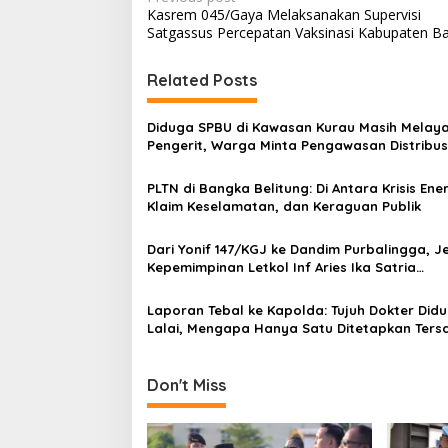
P
Kasrem 045/Gaya Melaksanakan Supervisi
o
Satgassus Percepatan Vaksinasi Kabupaten B
s
t
Related Posts
n
Diduga SPBU di Kawasan Kurau Masih Melaya
a
Pengerit, Warga Minta Pengawasan Distribu
v
Bersubsidi Diperketat
PLTN di Bangka Belitung: Di Antara Krisis Ener
i
Klaim Keselamatan, dan Keraguan Publik
g
a
Dari Yonif 147/KGJ ke Dandim Purbalingga, J
Kepemimpinan Letkol Inf Aries Ika Satria
t
Diapresiasi Insan Pers
i
Laporan Tebal ke Kapolda: Tujuh Dokter Did
Lalai, Mengapa Hanya Satu Ditetapkan Ters
o
n
Don't Miss