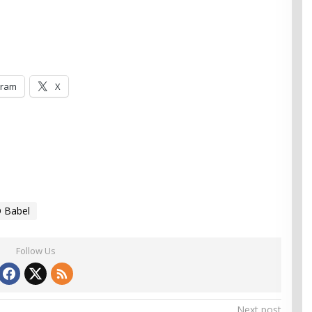
gram
X
 Babel
Follow Us
Next post