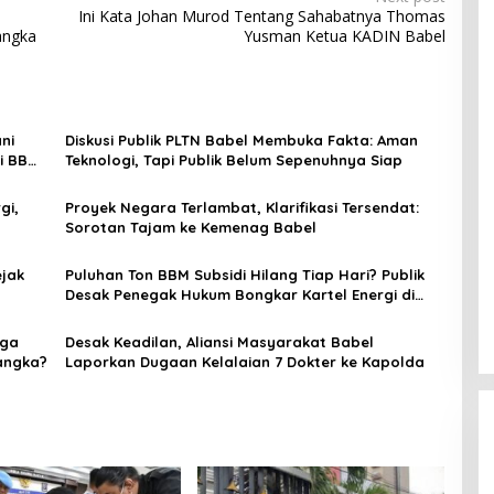
Ini Kata Johan Murod Tentang Sahabatnya Thomas
angka
Yusman Ketua KADIN Babel
ni
Diskusi Publik PLTN Babel Membuka Fakta: Aman
si BBM
Teknologi, Tapi Publik Belum Sepenuhnya Siap
gi,
Proyek Negara Terlambat, Klarifikasi Tersendat:
Sorotan Tajam ke Kemenag Babel
ejak
Puluhan Ton BBM Subsidi Hilang Tiap Hari? Publik
Desak Penegak Hukum Bongkar Kartel Energi di
Bangka
uga
Desak Keadilan, Aliansi Masyarakat Babel
angka?
Laporkan Dugaan Kelalaian 7 Dokter ke Kapolda