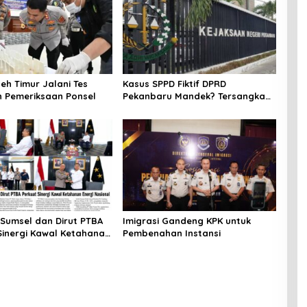
eh Timur Jalani Tes
Kasus SPPD Fiktif DPRD
n Pemeriksaan Ponsel
Pekanbaru Mandek? Tersangka
Korupsi Belum Ada, Perkara
Perintangan Justru Disidangkan
Sumsel dan Dirut PTBA
Imigrasi Gandeng KPK untuk
Sinergi Kawal Ketahanan
Pembenahan Instansi
asional