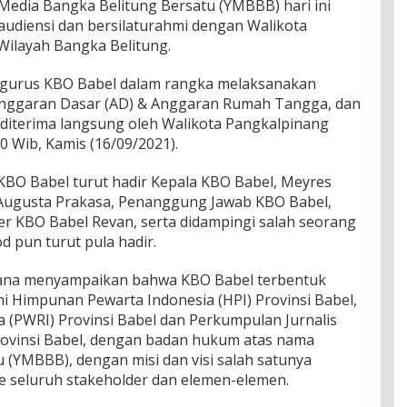
Media Bangka Belitung Bersatu (YMBBB) hari ini
audiensi dan bersilaturahmi dengan Walikota
ilayah Bangka Belitung.
engurus KBO Babel dalam rangka melaksanakan
Anggaran Dasar (AD) & Anggaran Rumah Tangga, dan
 diterima langsung oleh Walikota Pangkalpinang
00 Wib, Kamis (16/09/2021).
KBO Babel turut hadir Kepala KBO Babel, Meyres
 Augusta Prakasa, Penanggung Jawab KBO Babel,
er KBO Babel Revan, serta didampingi salah seorang
 pun turut pula hadir.
mana menyampaikan bahwa KBO Babel terbentuk
akni Himpunan Pewarta Indonesia (HPI) Provinsi Babel,
 (PWRI) Provinsi Babel dan Perkumpulan Jurnalis
rovinsi Babel, dengan badan hukum atas nama
 (YMBBB), dengan misi dan visi salah satunya
 seluruh stakeholder dan elemen-elemen.