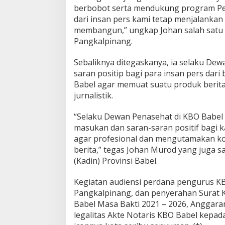
(
berbobot serta mendukung program Pe
K
dari insan pers kami tetap menjalankan f
B
O
membangun,” ungkap Johan salah satu w
B
Pangkalpinang.
a
b
Sebaliknya ditegaskanya, ia selaku D
e
saran positip bagi para insan pers dar
l
)
Babel agar memuat suatu produk berita
jurnalistik.
“Selaku Dewan Penasehat di KBO Babel 
masukan dan saran-saran positif bagi
agar profesional dan mengutamakan kod
berita,” tegas Johan Murod yang juga 
(Kadin) Provinsi Babel.
Kegiatan audiensi perdana pengurus KB
Pangkalpinang, dan penyerahan Surat 
Babel Masa Bakti 2021 – 2026, Anggar
legalitas Akte Notaris KBO Babel kepa