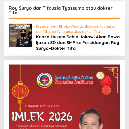
Komisi XII DPR
Otoritas di Atas 52,5
Bambang Patijaya
Ton Pasir Timah
Roy Suryo dan Tifauzia Tyassuma atau dokter
Tifa
Dorong Perpres
Segera Terbit
Presiden ke-7 RI Joko Widodo (Jokowi)
,
Roy Suryo
dan Tifauzia Tyassuma atau dokter Tifa
Kuasa Hukum Sebut Jokowi Akan Bawa
Ijazah SD dan SMP ke Persidangan Roy
Suryo–Dokter Tifa