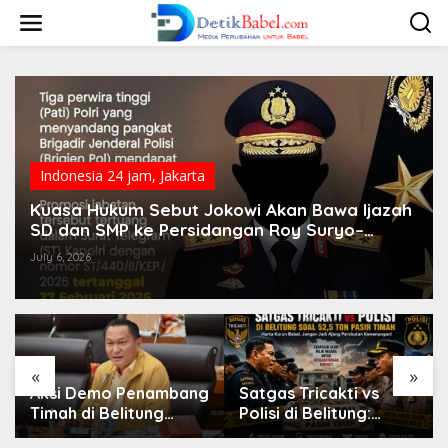
S
k
i
p
t
o
c
o
n
t
Indonesia 24 jam
,
Jakarta
e
n
Kuasa Hukum Sebut Jokowi Akan Bawa Ijazah
t
SD dan SMP ke Persidangan Roy Suryo–
Dokter Tifa
July 6, 2026
«
»
Aksi Demo Penambang
Satgas Tricakti vs
Timah di Belitung
Polisi di Belitung:
Mengemuka, Ketua
Ketika Negara Beradu