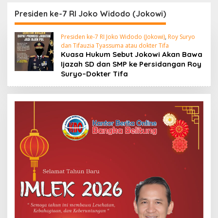
Masyarakat Terkait
Teguhkan Sinergi
Timah yang
Strategis dengan PJS
Presiden ke-7 RI Joko Widodo (Jokowi)
Diamankan Satgas
Presiden ke-7 RI Joko Widodo (Jokowi)
,
Roy Suryo
dan Tifauzia Tyassuma atau dokter Tifa
Kuasa Hukum Sebut Jokowi Akan Bawa
Ijazah SD dan SMP ke Persidangan Roy
Suryo–Dokter Tifa