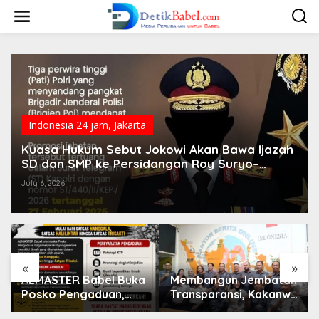
S
k
i
p
t
o
c
o
n
t
Indonesia 24 jam
,
Jakarta
e
n
Kuasa Hukum Sebut Jokowi Akan Bawa Ijazah
t
SD dan SMP ke Persidangan Roy Suryo–
Dokter Tifa
July 6, 2026
«
»
ALMASTER Babel Buka
Membangun Jembatan
Posko Pengaduan,
Transparansi, Kakanwil
Tampung Laporan
Ditjenpas Babel