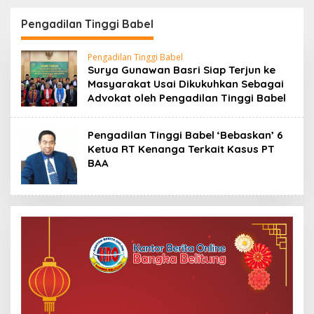
“Ke PT Timah Lah
TIMAH (Persero) Tbk
Lewat CV BBB, Nanti
Himbau Jaga
Pengadilan Tinggi Babel
Ku Bantu Dikit…”
Kondusifitas
Pengadilan Tinggi Babel
Surya Gunawan Basri Siap Terjun ke
Masyarakat Usai Dikukuhkan Sebagai
Advokat oleh Pengadilan Tinggi Babel
Pengadilan Tinggi Babel ‘Bebaskan’ 6
Ketua RT Kenanga Terkait Kasus PT
BAA