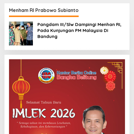
dan Beltim Mulai
Kunci Penyelesaian
Bernapas Lega
BLBI
Menham RI Prabowo Subianto
Pangdam III/Slw Dampingi Menhan RI,
Pada Kunjungan PM Malaysia Di
Bandung