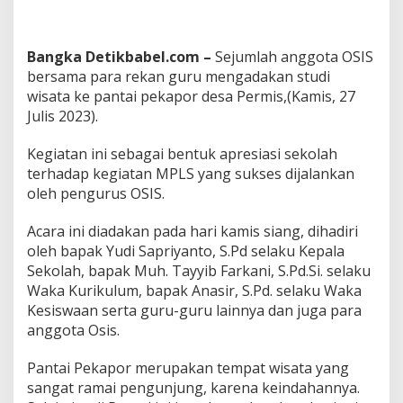
A
P
O
Bangka Detikbabel.com –
Sejumlah anggota OSIS
R
bersama para rekan guru mengadakan studi
P
E
wisata ke pantai pekapor desa Permis,(Kamis, 27
R
Julis 2023).
M
I
Kegiatan ini sebagai bentuk apresiasi sekolah
S
terhadap kegiatan MPLS yang sukses dijalankan
oleh pengurus OSIS.
Acara ini diadakan pada hari kamis siang, dihadiri
oleh bapak Yudi Sapriyanto, S.Pd selaku Kepala
Sekolah, bapak Muh. Tayyib Farkani, S.Pd.Si. selaku
Waka Kurikulum, bapak Anasir, S.Pd. selaku Waka
Kesiswaan serta guru-guru lainnya dan juga para
anggota Osis.
Pantai Pekapor merupakan tempat wisata yang
sangat ramai pengunjung, karena keindahannya.