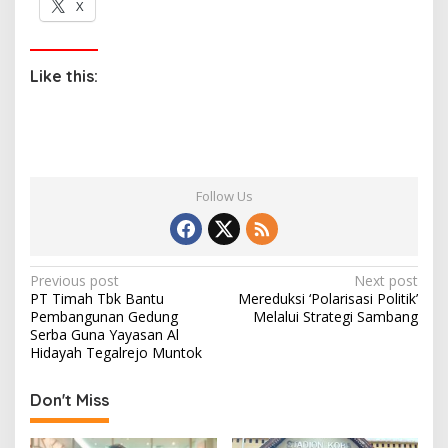
X
Like this:
Follow Us
P
Previous post
Next post
PT Timah Tbk Bantu
Mereduksi ‘Polarisasi Politik’
o
Pembangunan Gedung
Melalui Strategi Sambang
s
Serba Guna Yayasan Al
Hidayah Tegalrejo Muntok
t
n
Don't Miss
a