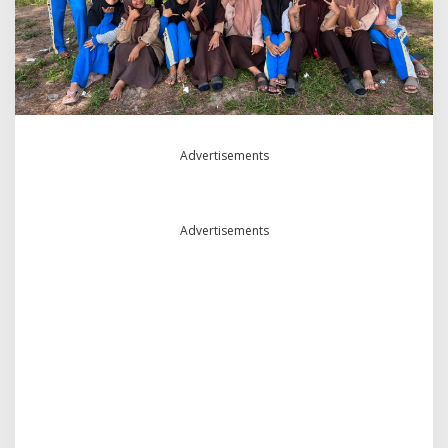
S
M
A
N
1
S
I
M
Advertisements
B
A
M
E
N
Advertisements
U
J
U
P
A
N
T
A
I
P
E
K