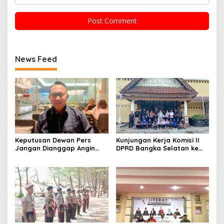
News Feed
Keputusan Dewan Pers
Kunjungan Kerja Komisi II
Jangan Dianggap Angin
DPRD Bangka Selatan ke
Lalu, Eka Siapkan Langkah
PASI Bangka Tengah:
Hukum terhadap Jejaring
Belajar Kiat Sukses
Media Radakbabel.com
Pembinaan Atlet dan
Penyelenggaraan Event
Mandiri