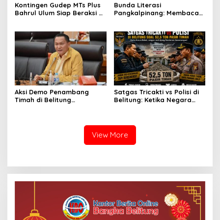
Kontingen Gudep MTs Plus
Bunda Literasi
Bahrul Ulum Siap Beraksi di
Pangkalpinang: Membaca
Jambore Nasional XII
Nyaring Rajut Ikatan,
Pramuka
Tanam Cinta Literasi Sejak
Dini
Aksi Demo Penambang
Satgas Tricakti vs Polisi di
Timah di Belitung
Belitung: Ketika Negara
Mengemuka, Ketua Komisi
Beradu Otoritas di Atas
XII DPR Bambang Patijaya
52,5 Ton Pasir Timah
Dorong Perpres Segera
Terbit
View More