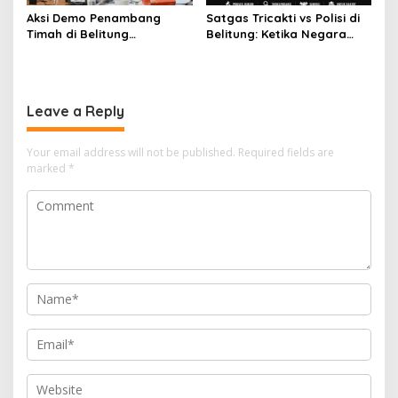
Aksi Demo Penambang
Satgas Tricakti vs Polisi di
Timah di Belitung
Belitung: Ketika Negara
Mengemuka, Ketua Komisi
Beradu Otoritas di Atas
XII DPR Bambang Patijaya
52,5 Ton Pasir Timah
Dorong Perpres Segera
Terbit
Leave a Reply
Your email address will not be published.
Required fields are
marked
*