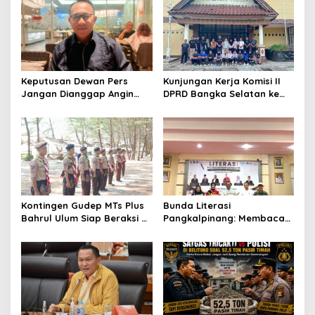
v
i
g
a
t
Keputusan Dewan Pers
Kunjungan Kerja Komisi II
Jangan Dianggap Angin
DPRD Bangka Selatan ke
i
Lalu, Eka Siapkan Langkah
PASI Bangka Tengah:
o
Hukum terhadap Jejaring
Belajar Kiat Sukses
Media Radakbabel.com
Pembinaan Atlet dan
n
Penyelenggaraan Event
Mandiri
Kontingen Gudep MTs Plus
Bunda Literasi
Bahrul Ulum Siap Beraksi di
Pangkalpinang: Membaca
Jambore Nasional XII
Nyaring Rajut Ikatan,
Pramuka
Tanam Cinta Literasi Sejak
Dini