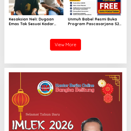
Kesaksian Neli: Dugaan
Unmuh Babel Resmi Buka
Emas Tak Sesuai Kadar
Program Pascasarjana S2
hingga Proses yang Kini
Manajemen Pendidikan,
Diselidiki Polda Babel
Targetkan Cetak SDM
Unggul di Bangka Belitung
View More