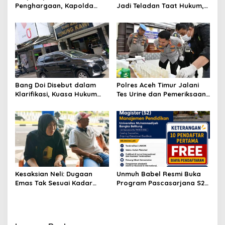
Penghargaan, Kapolda
Jadi Teladan Taat Hukum,
Sumsel Tekankan Disiplin
Bukan Justru Memberi
serta Jaga Kesehatan
Contoh Sebaliknya
Personel
Bang Doi Disebut dalam
Polres Aceh Timur Jalani
Klarifikasi, Kuasa Hukum
Tes Urine dan Pemeriksaan
Toko Mas Gunung Kawi
Ponsel
Ungkap Versi Kompensasi
hingga Laporan Balik
Dugaan Pemerasan
Kesaksian Neli: Dugaan
Unmuh Babel Resmi Buka
Emas Tak Sesuai Kadar
Program Pascasarjana S2
hingga Proses yang Kini
Manajemen Pendidikan,
Diselidiki Polda Babel
Targetkan Cetak SDM
Unggul di Bangka Belitung