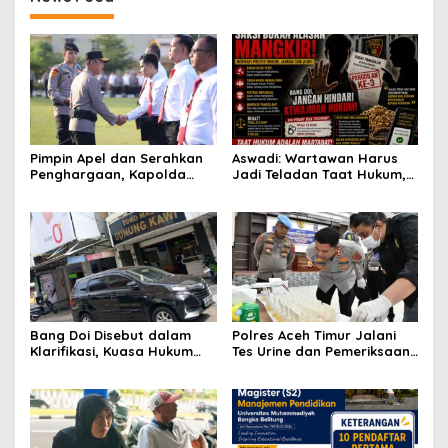
Pimpin Apel dan Serahkan
Aswadi: Wartawan Harus
Penghargaan, Kapolda
Jadi Teladan Taat Hukum,
Sumsel Tekankan Disiplin
Bukan Justru Memberi
serta Jaga Kesehatan
Contoh Sebaliknya
Personel
Bang Doi Disebut dalam
Polres Aceh Timur Jalani
Klarifikasi, Kuasa Hukum
Tes Urine dan Pemeriksaan
Toko Mas Gunung Kawi
Ponsel
Ungkap Versi Kompensasi
hingga Laporan Balik
Dugaan Pemerasan