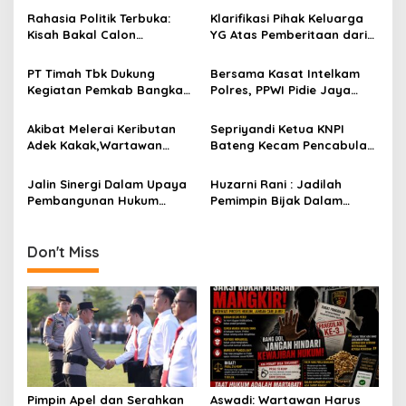
a
Rahasia Politik Terbuka:
Klarifikasi Pihak Keluarga
v
Kisah Bakal Calon
YG Atas Pemberitaan dari
Gubernur Bangka Belitung
Media Kabarinvestigasi.id
i
dan Jejak Langkahnya
Tidak Benar
PT Timah Tbk Dukung
Bersama Kasat Intelkam
g
Kegiatan Pemkab Bangka
Polres, PPWI Pidie Jaya
Tengah Gelar Mudik Gratis
Kunjungi Penderita Lumpuh
a
Akibat Melerai Keributan
Sepriyandi Ketua KNPI
t
Adek Kakak,Wartawan
Bateng Kecam Pencabulan
i
Dianiaya Hingga Matanya
Yang Dilakukan Oknum
Pecah
Guru Ngaji
Jalin Sinergi Dalam Upaya
Huzarni Rani : Jadilah
o
Pembangunan Hukum
Pemimpin Bijak Dalam
n
Kakanwil Kumham Babel
Mengambil Keputusan
Kunjungi Ketua DPRD
Bangka
Don't Miss
Pimpin Apel dan Serahkan
Aswadi: Wartawan Harus