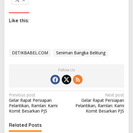
Like this:
DETIKBABEL.COM
Seniman Bangka Belitung
Follow Us
P
Previous post
Next post
Gelar Rapat Persiapan
Gelar Rapat Persiapan
o
Pelantikan, Ramlan: Kami
Pelantikan, Ramlan: Kami
s
Komit Besarkan PJS
Komit Besarkan PJS
t
Related Posts
n