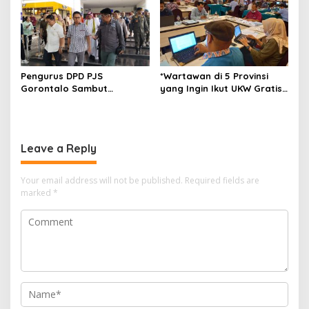
Pengurus DPD PJS
*Wartawan di 5 Provinsi
Gorontalo Sambut
yang Ingin Ikut UKW Gratis
Kedatangan Ketua Umum
Fasilitasi Dewan Pers, Ini
Mahmud Marhaba di
Google Formnya*
Bandara Djalaludin
Leave a Reply
Your email address will not be published.
Required fields are
marked
*