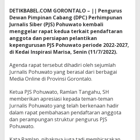
t
B
DETIKBABEL.COM GORONTALO – || Pengurus
e
Dewan Pimpinan Cabang (DPC) Perhimpunan
s
Jurnalis Siber (PJS) Pohuwato kembali
a
menggelar rapat kedua terkait pendaftaran
r
anggota dan persiapan pelantikan
k
a
kepengurusan PJS Pohuwato periode 2022-2027,
n
di Kedai Inspirasi Marisa, Senin (11/7/2022).
P
J
Agenda rapat tersebut dihadiri oleh sejumlah
S
Jurnalis Pohuwato yang berasal dari berbagai
Media Online di Provinsi Gorontalo.
Ketua PJS Pohuwato, Ramlan Tangahu, SH
memberikan apresiasi kepada teman-teman
Jurnalis Pohuwato yang telah berkenaan hadir
dalam rapat pembahasan pendaftaran anggota
dan perampungan struktur pengurus PJS
Pohuwato.
Kata Ramlan, pihaknya juga tadi membicarakan