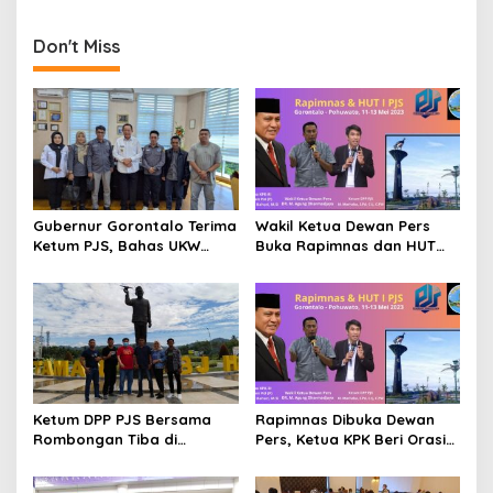
Memberikan Reward
Diminta Segera Hadir Sikapi
n
Kepada Kapores Kuburaya
Jeritan Petani Sawit
AKBP Jerrold H.Y.
Don't Miss
Kumontoy
Gubernur Gorontalo Terima
Wakil Ketua Dewan Pers
Ketum PJS, Bahas UKW
Buka Rapimnas dan HUT
Akbar Indonesia Timur
PJS di Gorontalo
Ketum DPP PJS Bersama
Rapimnas Dibuka Dewan
Rombongan Tiba di
Pers, Ketua KPK Beri Orasi
Gorontalo
Anti Korupsi