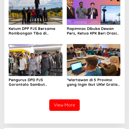
Ketum DPP PJS Bersama
Rapimnas Dibuka Dewan
Rombongan Tiba di
Pers, Ketua KPK Beri Orasi
Gorontalo
Anti Korupsi
Pengurus DPD PJS
*Wartawan di 5 Provinsi
Gorontalo Sambut
yang Ingin Ikut UKW Gratis
Kedatangan Ketua Umum
Fasilitasi Dewan Pers, Ini
Mahmud Marhaba di
Google Formnya*
Bandara Djalaludin
View More