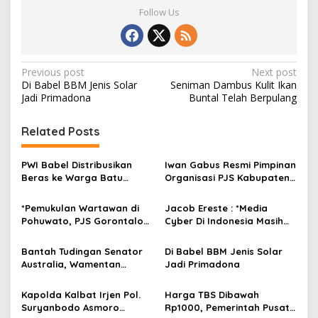
Follow Us
P
Previous post
Next post
Di Babel BBM Jenis Solar
Seniman Dambus Kulit Ikan
o
Jadi Primadona
Buntal Telah Berpulang
s
t
Related Posts
n
PWI Babel Distribusikan
Iwan Gabus Resmi Pimpinan
a
Beras ke Warga Batu
Organisasi PJS Kabupaten
v
Belubang
Belitung Timur
*Pemukulan Wartawan di
Jacob Ereste : *Media
i
Pohuwato, PJS Gorontalo
Cyber Di Indonesia Masih
g
Desak APH Proses Sesuai
Seperti Anak Tiri Pada
UU Pers*
Perayaan Hari Pers
a
Bantah Tudingan Senator
Di Babel BBM Jenis Solar
Nasional*
Australia, Wamentan
Jadi Primadona
t
Harvick: Indonesia Sudah
i
Lama Bebas PMK
Kapolda Kalbat Irjen Pol.
Harga TBS Dibawah
Suryanbodo Asmoro
Rp1000, Pemerintah Pusat
o