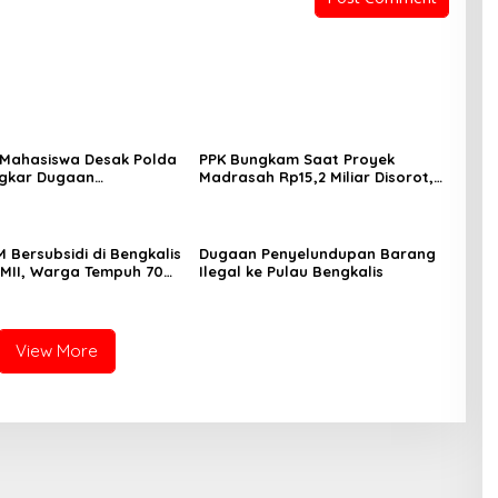
Mahasiswa Desak Polda
PPK Bungkam Saat Proyek
ngkar Dugaan
Madrasah Rp15,2 Miliar Disorot,
ran K3 di Balik
Publik Minta Audit Menyeluruh
an PT KIMI
M Bersubsidi di Bengkalis
Dugaan Penyelundupan Barang
PMII, Warga Tempuh 70
Ilegal ke Pulau Bengkalis
Pertalite
View More