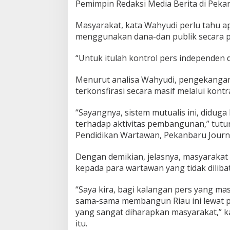
Pemimpin Redaksi Media Berita di Pekan
n
e
Masyarakat, kata Wahyudi perlu tahu a
r
menggunakan dana-dan publik secara p
j
a
P
“Untuk itulah kontrol pers independen 
e
m
Menurut analisa Wahyudi, pengekangan
p
terkonsfirasi secara masif melalui kont
r
o
v
“Sayangnya, sistem mutualis ini, didug
.
terhadap aktivitas pembangunan,” tutu
R
Pendidikan Wartawan, Pekanbaru Journali
i
a
Dengan demikian, jelasnya, masyarakat 
u
kepada para wartawan yang tidak dilibat
“Saya kira, bagi kalangan pers yang mas
sama-sama membangun Riau ini lewat pr
yang sangat diharapkan masyarakat,” ka
itu.