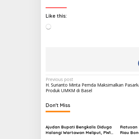
Like this:
L
o
a
d
i
n
g
…
P
Previous post
H. Surianto Minta Pemda Maksimalkan Pasark
o
Produk UMKM di Basel
s
t
Don't Miss
n
a
Ajudan Bupati Bengkalis Diduga
Ratusan 
v
Halangi Wartawan Meliput, PWI
Riau Bo
Terima Laporan Dugaan
Pelangga