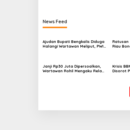
News Feed
Ajudan Bupati Bengkalis Diduga
Ratusan 
Halangi Wartawan Meliput, PWI
Riau Bo
Terima Laporan Dugaan
Pelangga
Pembatasan Pers
Kecelaka
Janji Rp30 Juta Dipersoalkan,
Krisis BB
Wartawan Rohil Mengaku Rela
Disorot 
Jual Honda PCX
Km demi 