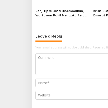
i
Pembatasan Pers
Kecelaka
g
Janji Rp30 Juta Dipersoalkan,
Krisis BB
a
Wartawan Rohil Mengaku Rela
Disorot 
Jual Honda PCX
Km demi 
t
i
o
Leave a Reply
n
Your email address will not be published.
Required f