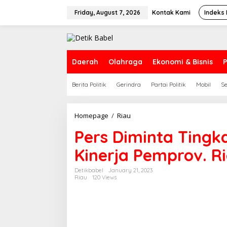
S
k
Friday, August 7, 2026
Kontak Kami
Indeks 
i
p
t
o
c
Daerah
Olahraga
Ekonomi & Bisnis
P
o
n
Berita Politik
Gerindra
Partai Politik
Mobil
S
t
e
n
t
Homepage
/
Riau
P
e
Pers Diminta Tingk
r
s
Kinerja Pemprov. R
D
i
m
Detikbabel
January 21, 2023
Riau
120 Views
i
n
t
a
T
i