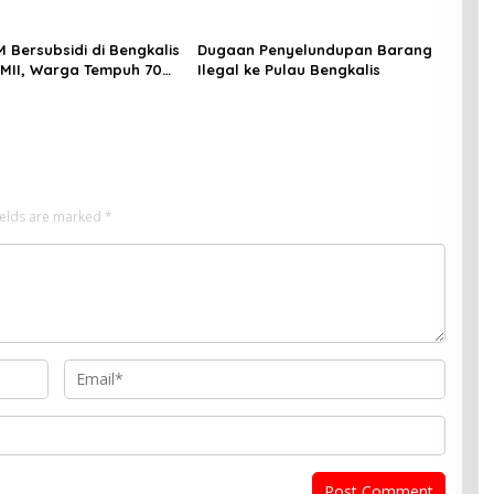
an PT KIMI
M Bersubsidi di Bengkalis
Dugaan Penyelundupan Barang
PMII, Warga Tempuh 70
Ilegal ke Pulau Bengkalis
Pertalite
ields are marked
*