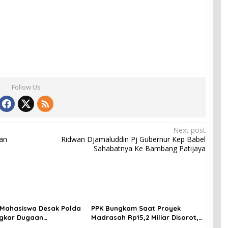
Follow Us
Next post
an
Ridwan Djamaluddin Pj Gubernur Kep Babel
Sahabatnya Ke Bambang Patijaya
Mahasiswa Desak Polda
PPK Bungkam Saat Proyek
ngkar Dugaan
Madrasah Rp15,2 Miliar Disorot,
ran K3 di Balik
Publik Minta Audit Menyeluruh