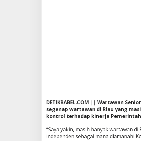
n
g
k
a
t
k
a
n
K
o
n
t
r
o
l
t
e
r
DETIKBABEL.COM || Wartawan Senior,
h
segenap wartawan di Riau yang masi
a
kontrol terhadap kinerja Pemerintah 
d
a
“Saya yakin, masih banyak wartawan di
p
K
independen sebagai mana diamanahi Kod
i