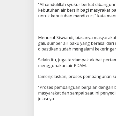
e
“Alhamdulillah syukur berkat dibangun
n
u
kebutuhan air bersih bagi masyrakat p
h
untuk kebutuhan mandi cuci,” kata man
i
K
e
b
Menurut Siswandi, biasanya masyaraka
u
t
gali, sumber air baku yang berasal dar
u
dipastikan sudah mengalami kekeringan
h
a
Selain itu, juga terdampak akibat per
n
menggunakan air PDAM.
A
i
r
Iamenjelaskan, proses pembangunan su
R
a
“Proses pembanguan berjalan dengan b
t
masyarakat dan sampai saat ini penyedia
u
s
jelasnya.
a
n
W