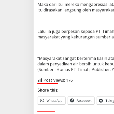
a
Maka dari itu, mereka mengapresiasi a
r
itu dirasakan langsung oleh masyarakat
g
a
Lalu, ia juga berpesan kepada PT Tima
masyarakat yang kekurangan sumber air 
“Masyarakat sangat berterima kasih at
dalam penyediaan air bersih untuk keb
(Sumber : Humas PT Timah, Publisher:
Post Views:
176
Share this:
WhatsApp
Facebook
Tele