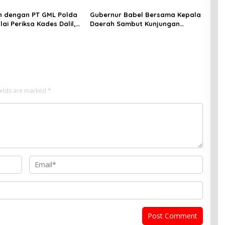
n dengan PT GML Polda
Gubernur Babel Bersama Kepala
ai Periksa Kades Dalil,
Daerah Sambut Kunjungan
 Minta Delapan Kades
Menteri Dukbangga/BKKBN RI di
 Dipanggil
Bangka Belitung
ields are marked
*