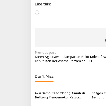
Like this:
L
o
a
d
i
n
g
…
P
Previous post
Karen Agustiawan Sampaikan Bukti Kolektifny
o
Keputusan Kerjasama Pertamina-CCL
s
t
Don't Miss
n
a
v
Aksi Demo Penambang Timah di
Satgas Tr
Belitung Mengemuka, Ketua
Belitung
i
Komisi XII DPR Bambang Patijaya
Otoritas 
Dorong Perpres Segera Terbit
Timah