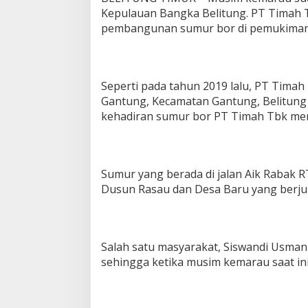
a
Kepulauan Bangka Belitung. PT Timah 
h
pembangunan sumur bor di pemukiman
T
b
k
d
Seperti pada tahun 2019 lalu, PT Tim
i
D
Gantung, Kecamatan Gantung, Belitung 
e
kehadiran sumur bor PT Timah Tbk me
s
a
G
a
n
Sumur yang berada di jalan Aik Rabak 
t
Dusun Rasau dan Desa Baru yang berjum
u
n
g
B
Salah satu masyarakat, Siswandi Usma
a
n
sehingga ketika musim kemarau saat in
t
u
P