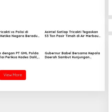
icakti vs Polisi di
Asintel Satlap Tricakti Tegaskan
: Ketika Negara Beradu
53 Ton Pasir Timah di Air Merbau
di Atas 52,5 Ton Pasir
Berstatus Mitra PT Timah, Minta
Publik Hormati Proses Hukum
n dengan PT GML Polda
Gubernur Babel Bersama Kepala
ai Periksa Kades Dalil,
Daerah Sambut Kunjungan
 Minta Delapan Kades
Menteri Dukbangga/BKKBN RI di
 Dipanggil
Bangka Belitung
View More