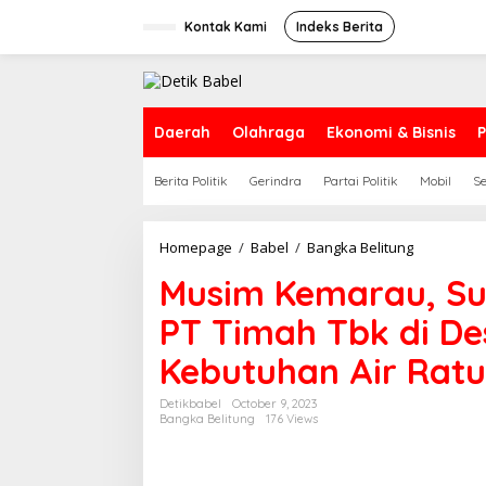
S
k
Kontak Kami
Indeks Berita
i
p
t
o
c
Daerah
Olahraga
Ekonomi & Bisnis
P
o
n
Berita Politik
Gerindra
Partai Politik
Mobil
S
t
e
n
t
Homepage
/
Babel
/
Bangka Belitung
M
u
Musim Kemarau, Su
s
i
PT Timah Tbk di De
m
K
Kebutuhan Air Rat
e
m
a
Detikbabel
October 9, 2023
Bangka Belitung
176 Views
r
a
u
,