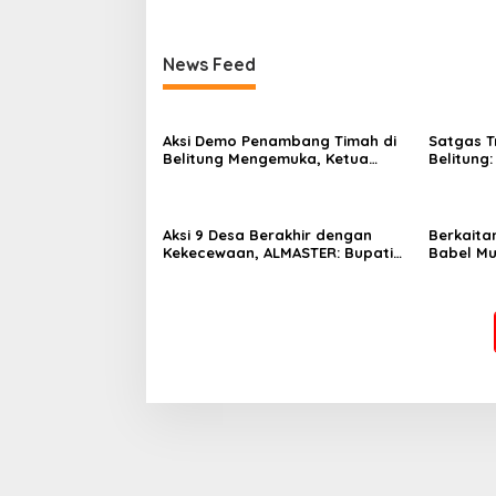
News Feed
Aksi Demo Penambang Timah di
Satgas Tr
Belitung Mengemuka, Ketua
Belitung
Komisi XII DPR Bambang Patijaya
Otoritas 
Dorong Perpres Segera Terbit
Timah
Aksi 9 Desa Berakhir dengan
Berkaita
Kekecewaan, ALMASTER: Bupati
Babel Mul
Belum Menjawab Persoalan
ALMASTER
Plasma 30 Tahun, Masyarakat
Lain Ikut
Siapkan Mosi Tidak Percaya