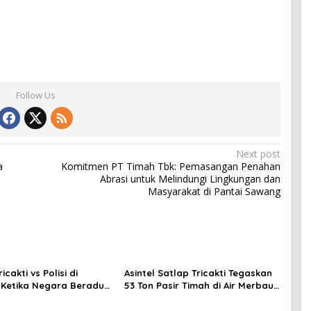
Follow Us
Next post
a
Komitmen PT Timah Tbk: Pemasangan Penahan
Abrasi untuk Melindungi Lingkungan dan
Masyarakat di Pantai Sawang
icakti vs Polisi di
Asintel Satlap Tricakti Tegaskan
: Ketika Negara Beradu
53 Ton Pasir Timah di Air Merbau
di Atas 52,5 Ton Pasir
Berstatus Mitra PT Timah, Minta
Publik Hormati Proses Hukum