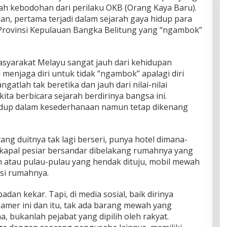
h kebodohan dari perilaku OKB (Orang Kaya Baru).
ian, pertama terjadi dalam sejarah gaya hidup para
 Provinsi Kepulauan Bangka Belitung yang “ngambok”
masyarakat Melayu sangat jauh dari kehidupan
i menjaga diri untuk tidak “ngambok” apalagi diri
gatlah tak beretika dan jauh dari nilai-nilai
ta berbicara sejarah berdirinya bangsa ini.
idup dalam kesederhanaan namun tetap dikenang
g duitnya tak lagi berseri, punya hotel dimana-
kapal pesiar bersandar dibelakang rumahnya yang
n atau pulau-pulau yang hendak dituju, mobil mewah
asi rumahnya.
an kekar. Tapi, di media sosial, baik dirinya
pamer ini dan itu, tak ada barang mewah yang
, bukanlah pejabat yang dipilih oleh rakyat.