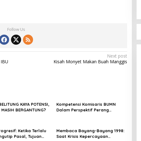
Follow Us
Next post
 IBU
Kisah Monyet Makan Buah Manggis
ELITUNG KAYA POTENSI,
Kompetensi Komisaris BUMN
 MASIH BERGANTUNG?
Dalam Perspektif Perang
Asimetris: Ketika Meritokrasi
Menjadi Garis Pertahanan
Negara
gresif: Ketika Terlalu
Membaca Bayang-Bayang 1998:
ngutip Pasal, Tujuan
Saat Krisis Kepercayaan