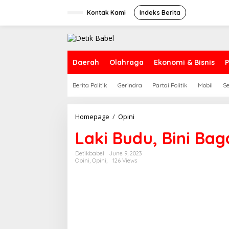
S
k
Kontak Kami
Indeks Berita
i
p
t
o
c
Daerah
Olahraga
Ekonomi & Bisnis
P
o
n
Berita Politik
Gerindra
Partai Politik
Mobil
S
t
e
n
t
Homepage
/
Opini
L
a
Laki Budu, Bini Bag
k
i
B
Detikbabel
June 9, 2023
Opini
,
Opini,
126 Views
u
d
u
,
B
i
n
i