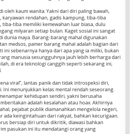
di oleh kaum wanita. Yakni dari diri paling bawah,
, karyawan rendahan, gadis kampung, tiba-tiba
a, tiba-tiba memiliki kemewahan luar biasa, dulu
ang milyaran setiap bulan. Kaget sosial ini sangat
di dunia maya. Barang-barang mahal digunakan
tan medsos, pamer barang mahal adalah bagian dari
i ini sebenarnya hanya dari apa yang ia miliki, bukan
eorang manusia sesungguhnya jauh lebih berharga dari
nilah, di era teknologi canggih seperti sekarang ini,
.
a viral”, lantas panik dan tidak introspeksi diri,
ri. Ini menunjukkan kelas mental rendah seseorang.
menampar kehidupan sendiri, yakni berusaha
beritakan adalah kesalahan atau hoax. Akhirnya
hal, pejabat publik diamanahkan mengelola negeri,
ar ada keingintahuan dari rakyat, bahkan kecurigaan.
us bersiap diri untuk dikritik, diawasi bahkan
irim pasukan ini itu mendatangi orang yang