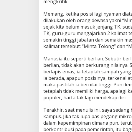
mengkritik.
Memang, ketika posisi lagi nyaman diatas
dilakukan oleh orang dewasa yakni “Mint
sejak kita belum masuk jenjang TK, sud
TK, guru-guru mengajarkan 2 kalimat t
semakin tinggi jabatan dan semakin 
kalimat tersebut: “Minta Tolong” dan “M
Manusia itu seperti berlian. Sebutir ber
berlian, tidak akan berkurang nilainya
berlapis emas, ia tetaplah sampah yang 
ia berada, apapun posisinya, terkenal at
maka pastilah ia bernilai tinggi. Pun de
tetaplah tidak memiliki harga, apalagi k
populer, harta tak lagi mendekap diri.
Terakhir, saat menulis ini, saya sedan
kampus. Jika tak lupa pas pegang mikro
dalam kepemimpinan dimana pun, terut
berkontribusi pada pemerintah, itu bag