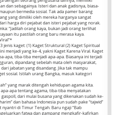
uga dengan seorang pengusaha lainnya, memiliki
n dan sebagainya. Isteri dan anak gadisnya, biasa-
i maupun bermedia sosial. Tak ada pamer barang
ang yang dimiliki oleh mereka harganya sangat
ri harga diri pejabat dan isteri pejabat yang norak.
ka: “Jadilah orang kaya, bukan jadi orang terlihat
ayaan itu pastilah orang baru merasa kaya.
Viral”*
jenis kaget: (1) Kaget Struktural (2) Kaget Spiritual
ini menjadi yang ke-4, yakni Kaget Karena Viral. Kaget
pa-apa, tiba-tiba menjadi apa-apa. Biasanya ini terjadi
ngguran, dipandang sebelah mata oleh masyarakat,
h dari jabatan yang disandang. Jika tak mampu
et sosial. Istilah urang Bangka, masuk kategori
ijrah” yang marak ditengah kehidupan agama kita.
 apa-apa tentang agama, tiba-tiba menyatakan
g gaspoll, dari mulai busana yang dikenakan sudah ke-
“harim” dan bahasa Indonesia pun sudah pake “tajwid”
t nyantri di Timur Tengah. Baru ngaji “Bab
geluarkan fatwa dan gampang mengkafir-kafirkan