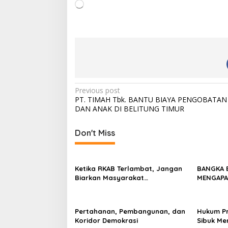
L
o
a
d
i
n
g
…
P
Previous post
PT. TIMAH Tbk. BANTU BIAYA PENGOBATAN
o
DAN ANAK DI BELITUNG TIMUR
s
t
Don't Miss
n
a
Ketika RKAB Terlambat, Jangan
BANGKA B
v
Biarkan Masyarakat
MENGAPA
Menanggung Vonis
i
g
Pertahanan, Pembangunan, dan
Hukum Pro
a
Koridor Demokrasi
Sibuk Me