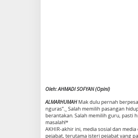
B
a
g
a
k
Oleh: AHMADI SOFYAN (Opini)
ALMARHUMAH
Mak dulu pernah berpesan:
nguras”._ Salah memilih pasangan hid
berantakan. Salah memilih guru, pasti h
masalah!*
AKHIR-akhir ini, media sosial dan med
pejabat, terutama isteri pejabat yang