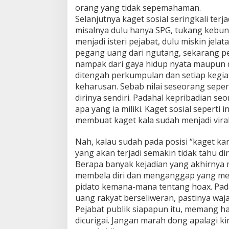
orang yang tidak sepemahaman.
Selanjutnya kaget sosial seringkali terja
misalnya dulu hanya SPG, tukang kebun
menjadi isteri pejabat, dulu miskin jelat
pegang uang dari ngutang, sekarang peg
nampak dari gaya hidup nyata maupun 
ditengah perkumpulan dan setiap kegia
keharusan. Sebab nilai seseorang sepert
dirinya sendiri. Padahal kepribadian s
apa yang ia miliki. Kaget sosial seperti i
membuat kaget kala sudah menjadi viral
Nah, kalau sudah pada posisi “kaget karen
yang akan terjadi semakin tidak tahu di
Berapa banyak kejadian yang akhirnya 
membela diri dan menganggap yang mem
pidato kemana-mana tentang hoax. Pada
uang rakyat berseliweran, pastinya waj
Pejabat publik siapapun itu, memang har
dicurigai. Jangan marah dong apalagi k