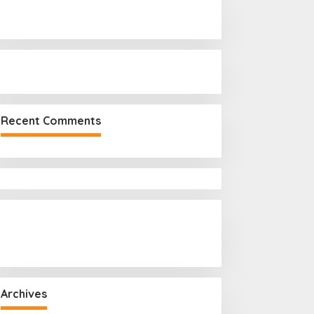
r
:
Recent Comments
Archives