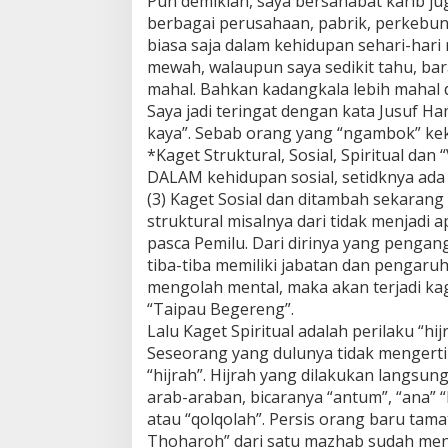
Pun demikian, saya bersahabat karib j
berbagai perusahaan, pabrik, perkebuna
biasa saja dalam kehidupan sehari-har
mewah, walaupun saya sedikit tahu, bar
mahal. Bahkan kadangkala lebih mahal da
Saya jadi teringat dengan kata Jusuf Ham
kaya”. Sebab orang yang “ngambok” kek
*Kaget Struktural, Sosial, Spiritual dan “
DALAM kehidupan sosial, setidknya ada 3 
(3) Kaget Sosial dan ditambah sekarang 
struktural misalnya dari tidak menjadi a
pasca Pemilu. Dari dirinya yang penga
tiba-tiba memiliki jabatan dan pengaru
mengolah mental, maka akan terjadi kag
“Taipau Begereng”.
Lalu Kaget Spiritual adalah perilaku “h
Seseorang yang dulunya tidak mengerti
“hijrah”. Hijrah yang dilakukan langsun
arab-araban, bicaranya “antum”, “ana” 
atau “qolqolah”. Persis orang baru tama
Thoharoh” dari satu mazhab sudah men