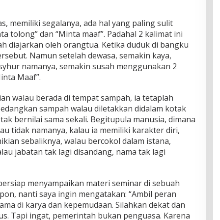
, memiliki segalanya, ada hal yang paling sulit
a tolong” dan “Minta maaf”. Padahal 2 kalimat ini
ah diajarkan oleh orangtua. Ketika duduk di bangku
ersebut. Namun setelah dewasa, semakin kaya,
masyhur namanya, semakin susah menggunakan 2
inta Maaf”.
lian walau berada di tempat sampah, ia tetaplah
. Sedangkan sampah walau diletakkan didalam kotak
tak bernilai sama sekali. Begitupula manusia, dimana
au tidak namanya, kalau ia memiliki karakter diri,
mikian sebaliknya, walau bercokol dalam istana,
alau jabatan tak lagi disandang, nama tak lagi
g bersiap menyampaikan materi seminar di sebuah
pon, nanti saya ingin mengatakan: “Ambil peran
ama di karya dan kepemudaan. Silahkan dekat dan
us. Tapi ingat, pemerintah bukan penguasa. Karena