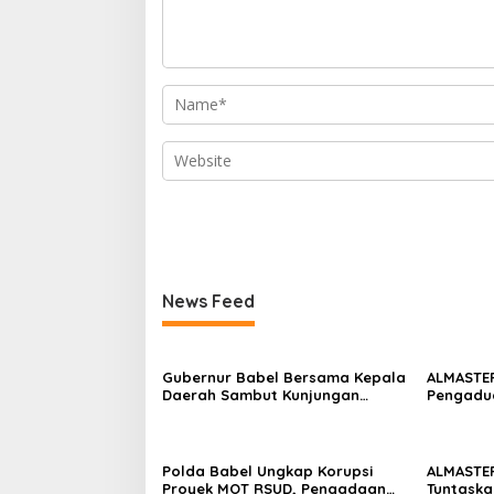
News Feed
Gubernur Babel Bersama Kepala
ALMASTER
Daerah Sambut Kunjungan
Pengadu
Menteri Dukbangga/BKKBN RI di
Masyarak
Bangka Belitung
Diamank
Polda Babel Ungkap Korupsi
ALMASTE
Proyek MOT RSUD, Pengadaan
Tuntaska