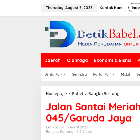
S
k
Thursday, August 6, 2026
Kontak Kami
Inde
i
p
t
o
c
o
n
t
e
Daerah
Olahraga
Ekonomi & Bisnis
P
n
t
Berita Politik
Gerindra
Partai Politik
Mobil
S
Homepage
/
Babel
/
Bangka Belitung
J
a
Jalan Santai Meria
l
a
045/Garuda Jaya
n
S
a
Detikbabel
June 18, 2023
Bangka Belitung
217 Views
n
t