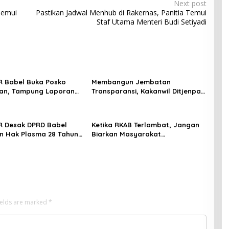
Next post
Temui
Pastikan Jadwal Menhub di Rakernas, Panitia Temui
Staf Utama Menteri Budi Setiyadi
 Babel Buka Posko
Membangun Jembatan
an, Tampung Laporan
Transparansi, Kakanwil Ditjenpas
at Terkait Timah yang
Babel Teguhkan Sinergi Strategis
an Satgas
dengan PJS
R Desak DPRD Babel
Ketika RKAB Terlambat, Jangan
n Hak Plasma 28 Tahun,
Biarkan Masyarakat
ga Timah, dan Konflik
Menanggung Vonis
 Hutan
ields are marked
*