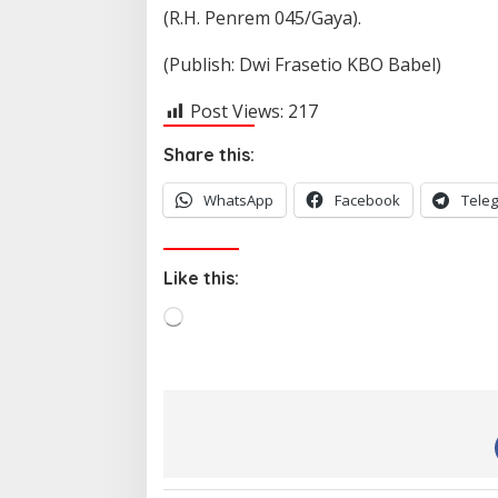
(R.H. Penrem 045/Gaya).
(Publish: Dwi Frasetio KBO Babel)
Post Views:
217
Share this:
WhatsApp
Facebook
Tele
Like this:
L
o
a
d
i
n
g
…