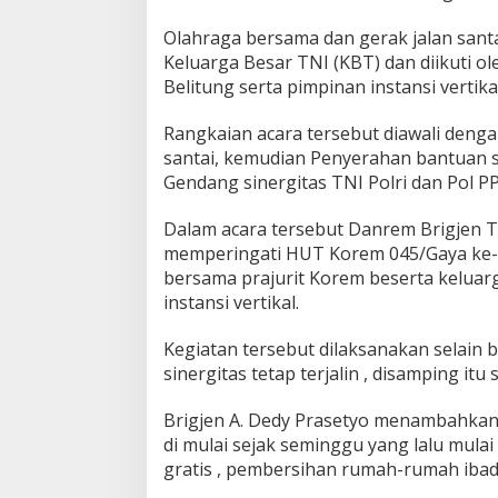
4
Olahraga bersama dan gerak jalan santai
5
/
Keluarga Besar TNI (KBT) dan diikuti 
G
Belitung serta pimpinan instansi vertikal
a
r
Rangkaian acara tersebut diawali deng
u
santai, kemudian Penyerahan bantuan 
d
a
Gendang sinergitas TNI Polri dan Pol P
J
a
Dalam acara tersebut Danrem Brigjen 
y
memperingati HUT Korem 045/Gaya ke-13
a
bersama prajurit Korem beserta keluar
instansi vertikal.
Kegiatan tersebut dilaksanakan selain
sinergitas tetap terjalin , disamping i
Brigjen A. Dedy Prasetyo menambahkan
di mulai sejak seminggu yang lalu mulai 
gratis , pembersihan rumah-rumah ibadah