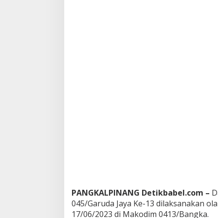
a
i
M
e
r
i
a
h
k
a
n
H
U
T
K
e
-
1
3
K
o
r
PANGKALPINANG Detikbabel.com –
D
e
045/Garuda Jaya Ke-13 dilaksanakan ola
m
17/06/2023 di Makodim 0413/Bangka.
0