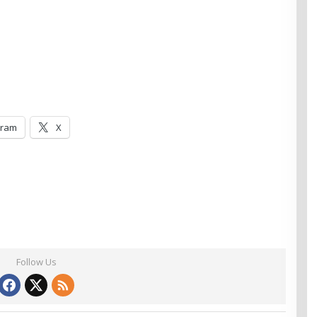
gram
X
Follow Us