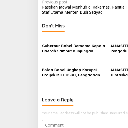
P
Previous post
Pastikan Jadwal Menhub di Rakernas, Panitia 
o
Staf Utama Menteri Budi Setiyadi
s
t
Don't Miss
n
a
Gubernur Babel Bersama Kepala
ALMASTER
v
Daerah Sambut Kunjungan
Pengadu
Menteri Dukbangga/BKKBN RI di
Masyarak
i
Bangka Belitung
Diamank
g
Polda Babel Ungkap Korupsi
ALMASTE
a
Proyek MOT RSUD, Pengadaan
Tuntaska
Berujung Total Loss dan Rugikan
Tata Nia
t
Negara Rp5,19 Miliar
Kawasan
i
o
Leave a Reply
n
Your email address will not be published.
Required f