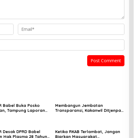
 Babel Buka Posko
Membangun Jembatan
an, Tampung Laporan
Transparansi, Kakanwil Ditjenpas
at Terkait Timah yang
Babel Teguhkan Sinergi Strategis
an Satgas
dengan PJS
R Desak DPRD Babel
Ketika RKAB Terlambat, Jangan
n Hak Plasma 28 Tahun,
Biarkan Masyarakat