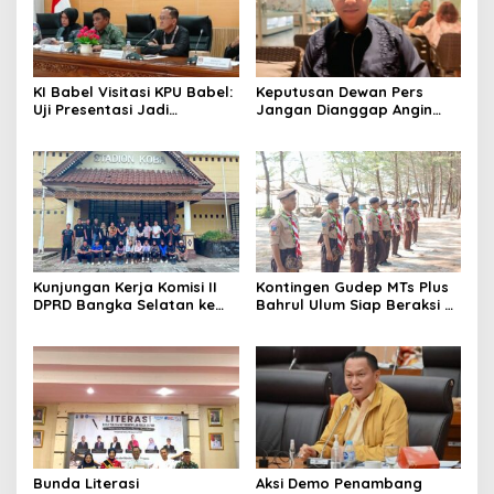
KI Babel Visitasi KPU Babel:
Keputusan Dewan Pers
Uji Presentasi Jadi
Jangan Dianggap Angin
Pembuktian Implementasi
Lalu, Eka Siapkan Langkah
Keterbukaan Informasi
Hukum terhadap Jejaring
Media Radakbabel.com
Kunjungan Kerja Komisi II
Kontingen Gudep MTs Plus
DPRD Bangka Selatan ke
Bahrul Ulum Siap Beraksi di
PASI Bangka Tengah:
Jambore Nasional XII
Belajar Kiat Sukses
Pramuka
Pembinaan Atlet dan
Penyelenggaraan Event
Mandiri
Bunda Literasi
Aksi Demo Penambang