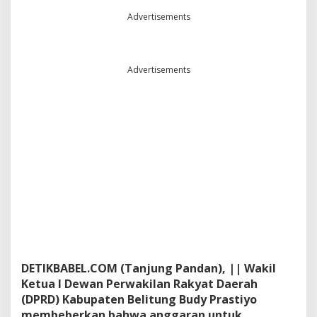
r
Advertisements
k
a
n
A
Advertisements
n
g
g
a
r
a
n
P
J
U
M
a
s
i
h
M
DETIKBABEL.COM (Tanjung Pandan), || Wakil
i
Ketua I Dewan Perwakilan Rakyat Daerah
n
(DPRD) Kabupaten Belitung Budy Prastiyo
i
membeberkan bahwa anggaran untuk
m