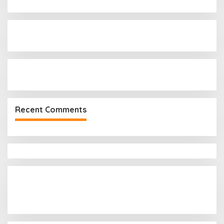
f
o
r
:
Recent Comments