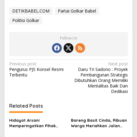
DETIKBABEL.COM
Partai Golkar Babel
Politisi Golkar
Follow Us
P
Previous post
Next post
Pengurus PJS Konsel Resmi
Daru Tri Sadono : Proyek
o
Terbentu
Pembangunan Strategis
s
Dibutuhkan Orang Memiliki
Mentalitas Baik Dan
t
Dedikasi
n
Related Posts
a
v
Hidayat Arsani
Bareng Basit Cinda, Ribuan
i
Memperingatkan Pihak
Warga Meriahkan Jalan
g
Tertentu Agar Berhenti
Sehat HUT RI Partai Golkar
Mainkan Isu SARA