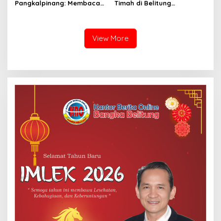
Pangkalpinang: Membaca
Timah di Belitung
Nyaring Rajut Ikatan,
Mengemuka, Ketua Komisi
Tanam Cinta Literasi Sejak
XII DPR Bambang Patijaya
Dini
Dorong Perpres Segera
Terbit
View More