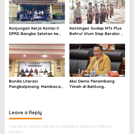
Kunjungan Kerja Komisi II
Kontingen Gudep MTs Plus
DPRD Bangka Selatan ke
Bahrul Ulum Siap Beraksi di
PASI Bangka Tengah:
Jambore Nasional XII
Belajar Kiat Sukses
Pramuka
Pembinaan Atlet dan
Penyelenggaraan Event
Mandiri
Bunda Literasi
Aksi Demo Penambang
Pangkalpinang: Membaca
Timah di Belitung
Nyaring Rajut Ikatan,
Mengemuka, Ketua Komisi
Tanam Cinta Literasi Sejak
XII DPR Bambang Patijaya
Dini
Dorong Perpres Segera
Terbit
Leave a Reply
Your email address will not be published.
Required fields are
marked
*