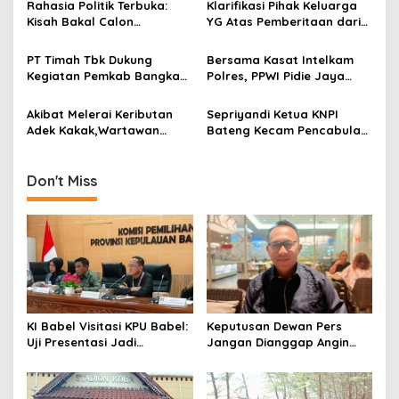
Rahasia Politik Terbuka:
Klarifikasi Pihak Keluarga
a
Kisah Bakal Calon
YG Atas Pemberitaan dari
t
Gubernur Bangka Belitung
Media Kabarinvestigasi.id
dan Jejak Langkahnya
Tidak Benar
i
PT Timah Tbk Dukung
Bersama Kasat Intelkam
Kegiatan Pemkab Bangka
Polres, PPWI Pidie Jaya
o
Tengah Gelar Mudik Gratis
Kunjungi Penderita Lumpuh
n
Akibat Melerai Keributan
Sepriyandi Ketua KNPI
Adek Kakak,Wartawan
Bateng Kecam Pencabulan
Dianiaya Hingga Matanya
Yang Dilakukan Oknum
Pecah
Guru Ngaji
Don't Miss
KI Babel Visitasi KPU Babel:
Keputusan Dewan Pers
Uji Presentasi Jadi
Jangan Dianggap Angin
Pembuktian Implementasi
Lalu, Eka Siapkan Langkah
Keterbukaan Informasi
Hukum terhadap Jejaring
Media Radakbabel.com