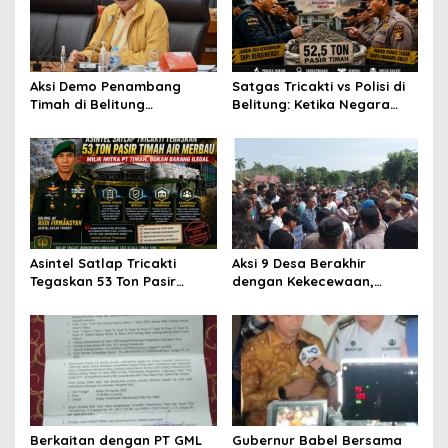
i
g
a
t
Aksi Demo Penambang
Satgas Tricakti vs Polisi di
Timah di Belitung
Belitung: Ketika Negara
i
Mengemuka, Ketua Komisi
Beradu Otoritas di Atas
o
XII DPR Bambang Patijaya
52,5 Ton Pasir Timah
Dorong Perpres Segera
n
Terbit
Asintel Satlap Tricakti
Aksi 9 Desa Berakhir
Tegaskan 53 Ton Pasir
dengan Kekecewaan,
Timah di Air Merbau
ALMASTER: Bupati Belum
Berstatus Mitra PT Timah,
Menjawab Persoalan
Minta Publik Hormati
Plasma 30 Tahun,
Proses Hukum
Masyarakat Siapkan Mosi
Tidak Percaya
Berkaitan dengan PT GML
Gubernur Babel Bersama