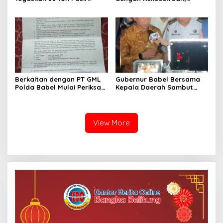
Timah di Air Merbau
ALMASTER: Bupati Belum
Berstatus Mitra PT Timah,
Menjawab Persoalan
Minta Publik Hormati
Plasma 30 Tahun,
Proses Hukum
Masyarakat Siapkan Mosi
Tidak Percaya
Berkaitan dengan PT GML
Gubernur Babel Bersama
Polda Babel Mulai Periksa
Kepala Daerah Sambut
Kades Dalil, ALMASTER
Kunjungan Menteri
Minta Delapan Kades Lain
Dukbangga/BKKBN RI di
Ikut Dipanggil
Bangka Belitung
View More