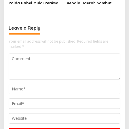
Polda Babel Mulai Periksa
Kepala Daerah Sambut
Kades Dalil, ALMASTER
Kunjungan Menteri
Minta Delapan Kades Lain
Dukbangga/BKKBN RI di
Ikut Dipanggil
Bangka Belitung
Leave a Reply
Your email address will not be published.
Required fields are
marked
*