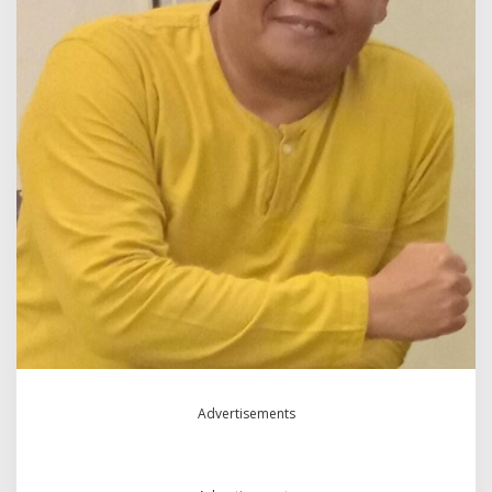
L
A
U
T
U
J
U
H
Advertisements