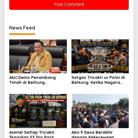
News Feed
Aksi Demo Penambang
Satgas Tricakti vs Polisi di
Timah di Belitung
Belitung: Ketika Negara
Mengemuka, Ketua Komisi
Beradu Otoritas di Atas
XII DPR Bambang Patijaya
52,5 Ton Pasir Timah
Dorong Perpres Segera
Terbit
Asintel Satlap Tricakti
Aksi 9 Desa Berakhir
Tegaskan 53 Ton Pasir
dengan Kekecewaan,