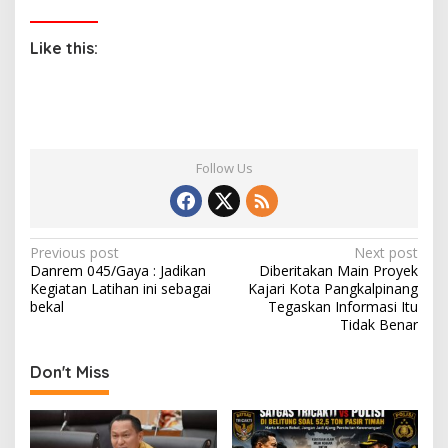
Like this:
Follow Us
P
Previous post
Next post
Danrem 045/Gaya : Jadikan
Diberitakan Main Proyek
o
Kegiatan Latihan ini sebagai
Kajari Kota Pangkalpinang
s
bekal
Tegaskan Informasi Itu
Tidak Benar
t
n
Don't Miss
a
v