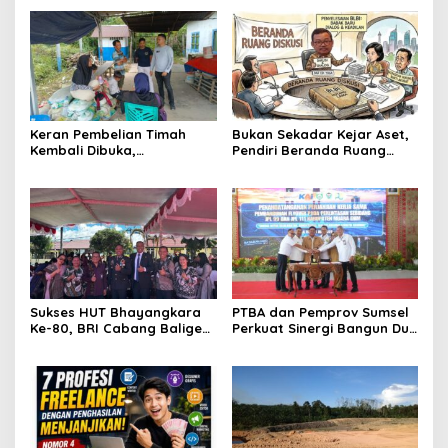
Keran Pembelian Timah
Bukan Sekadar Kejar Aset,
Kembali Dibuka,
Pendiri Beranda Ruang
Penambang Belitung dan
Diskusi Ungkap Kunci
Beltim Mulai Bernapas
Penyelesaian BLBI
Lega
Sukses HUT Bhayangkara
PTBA dan Pemprov Sumsel
Ke-80, BRI Cabang Balige
Perkuat Sinergi Bangun Dua
Apresiasi Polres Toba
Flyover di Muara Enim
Tingkatkan Pelayanan
Masyarakat