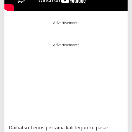
e
b
i
h
Advertisements
a
n
A
l
Advertisements
l
N
e
w
T
e
r
i
o
s
Daihatsu Terios pertama kali terjun ke pasar