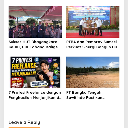
Penambang Belitung dan
Diskusi Ungkap Kunci
Beltim Mulai Bernapas
Penyelesaian BLBI
Lega
Sukses HUT Bhayangkara
PTBA dan Pemprov Sumsel
Ke-80, BRI Cabang Balige
Perkuat Sinergi Bangun Dua
Apresiasi Polres Toba
Flyover di Muara Enim
Tingkatkan Pelayanan
Masyarakat
7 Profesi Freelance dengan
PT Bangka Tengah
Penghasilan Menjanjikan di
Sawitindo Pastikan
Tahun 2026
Pembangunan Pabrik
Sesuai Regulasi dan
Berorientasi pada
Lingkungan
Leave a Reply