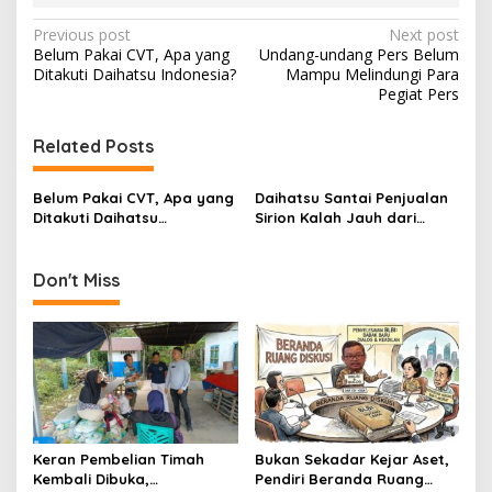
P
Previous post
Next post
Belum Pakai CVT, Apa yang
Undang-undang Pers Belum
o
Ditakuti Daihatsu Indonesia?
Mampu Melindungi Para
s
Pegiat Pers
t
Related Posts
n
a
Belum Pakai CVT, Apa yang
Daihatsu Santai Penjualan
v
Ditakuti Daihatsu
Sirion Kalah Jauh dari
Indonesia?
Mobil LCGC
i
g
Don't Miss
a
t
i
o
n
Keran Pembelian Timah
Bukan Sekadar Kejar Aset,
Kembali Dibuka,
Pendiri Beranda Ruang