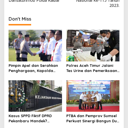
s
Dansatbrimob Polda Kalbar
Nasional Ke-115 Tahun
2023.
t
n
Don't Miss
a
v
i
g
a
t
Pimpin Apel dan Serahkan
Polres Aceh Timur Jalani
Penghargaan, Kapolda
Tes Urine dan Pemeriksaan
i
Sumsel Tekankan Disiplin
Ponsel
o
serta Jaga Kesehatan
Personel
n
Kasus SPPD Fiktif DPRD
PTBA dan Pemprov Sumsel
Pekanbaru Mandek?
Perkuat Sinergi Bangun Dua
Tersangka Korupsi Belum
Flyover di Muara Enim