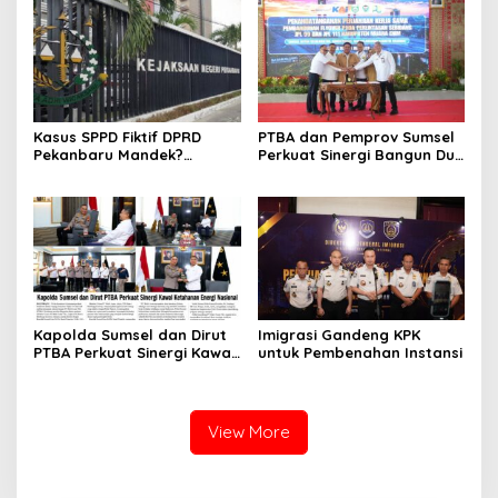
Personel
Kasus SPPD Fiktif DPRD
PTBA dan Pemprov Sumsel
Pekanbaru Mandek?
Perkuat Sinergi Bangun Dua
Tersangka Korupsi Belum
Flyover di Muara Enim
Ada, Perkara Perintangan
Justru Disidangkan
Kapolda Sumsel dan Dirut
Imigrasi Gandeng KPK
PTBA Perkuat Sinergi Kawal
untuk Pembenahan Instansi
Ketahanan Energi Nasional
View More