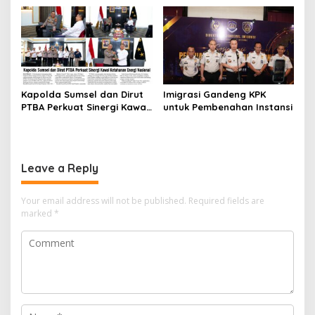
Ada, Perkara Perintangan
Justru Disidangkan
Kapolda Sumsel dan Dirut
Imigrasi Gandeng KPK
PTBA Perkuat Sinergi Kawal
untuk Pembenahan Instansi
Ketahanan Energi Nasional
Leave a Reply
Your email address will not be published.
Required fields are
marked
*