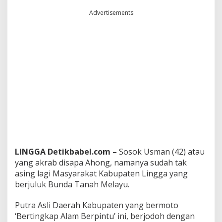
i
Advertisements
P
i
l
i
h
a
n
R
a
k
y
a
t
D
i
P
LINGGA Detikbabel.com –
Sosok Usman (42) atau
e
yang akrab disapa Ahong, namanya sudah tak
m
asing lagi Masyarakat Kabupaten Lingga yang
i
berjuluk Bunda Tanah Melayu.
l
u
2
Putra Asli Daerah Kabupaten yang bermoto
0
‘Bertingkap Alam Berpintu’ ini, berjodoh dengan
2