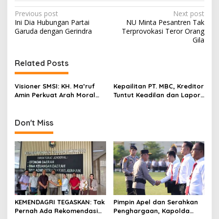
P
Previous post
Next post
Ini Dia Hubungan Partai
NU Minta Pesantren Tak
o
Garuda dengan Gerindra
Terprovokasi Teror Orang
s
Gila
t
Related Posts
n
a
Visioner SMSI: KH. Ma’ruf
Kepailitan PT. MBC, Kreditor
v
Amin Perkuat Arah Moral
Tuntut Keadilan dan Lapor
Media Siber Indonesia
KPK Dugaan Suap Hakim PN
i
Niaga Surabaya
g
Don't Miss
a
t
i
o
n
KEMENDAGRI TEGASKAN: Tak
Pimpin Apel dan Serahkan
Pernah Ada Rekomendasi
Penghargaan, Kapolda