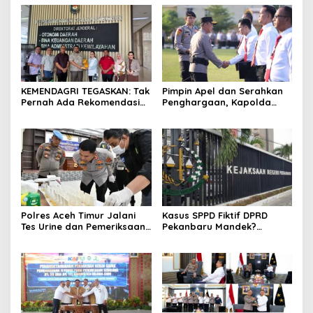
KEMENDAGRI TEGASKAN: Tak
Pimpin Apel dan Serahkan
Pernah Ada Rekomendasi
Penghargaan, Kapolda
Tolak Perpanjangan 133
Sumsel Tekankan Disiplin
HGB STC
serta Jaga Kesehatan
Personel
Polres Aceh Timur Jalani
Kasus SPPD Fiktif DPRD
Tes Urine dan Pemeriksaan
Pekanbaru Mandek?
Ponsel
Tersangka Korupsi Belum
Ada, Perkara Perintangan
Justru Disidangkan