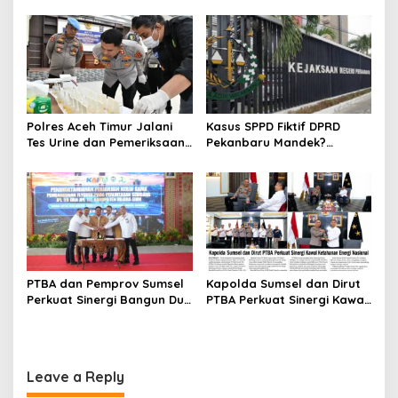
Tolak Perpanjangan 133
Sumsel Tekankan Disiplin
HGB STC
serta Jaga Kesehatan
Personel
Polres Aceh Timur Jalani
Kasus SPPD Fiktif DPRD
Tes Urine dan Pemeriksaan
Pekanbaru Mandek?
Ponsel
Tersangka Korupsi Belum
Ada, Perkara Perintangan
Justru Disidangkan
PTBA dan Pemprov Sumsel
Kapolda Sumsel dan Dirut
Perkuat Sinergi Bangun Dua
PTBA Perkuat Sinergi Kawal
Flyover di Muara Enim
Ketahanan Energi Nasional
Leave a Reply