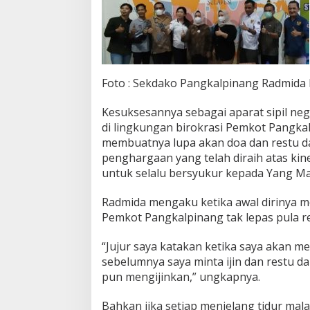
g
a
n
L
a
k
Foto : Sekdako Pangkalpinang Radmida
i
-
Kesuksesannya sebagai aparat sipil ne
l
a
di lingkungan birokrasi Pemkot Pangkalp
k
membuatnya lupa akan doa dan restu dar
i
penghargaan yang telah diraih atas kin
untuk selalu bersyukur kepada Yang M
Radmida mengaku ketika awal dirinya m
Pemkot Pangkalpinang tak lepas pula re
“Jujur saya katakan ketika saya akan 
sebelumnya saya minta ijin dan restu dar
pun mengijinkan,” ungkapnya.
Bahkan jika setiap menjelang tidur ma