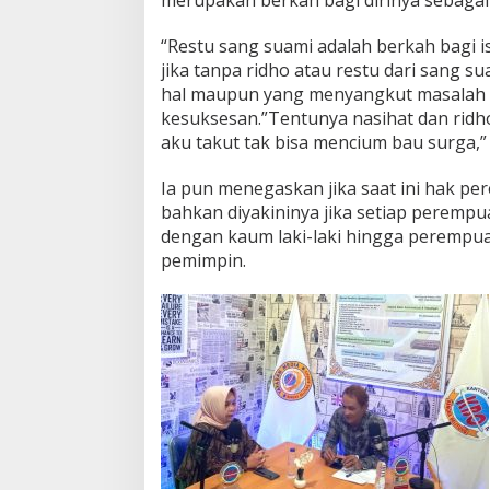
merupakan berkah bagi dirinya sebagai i
“Restu sang suami adalah berkah bagi i
jika tanpa ridho atau restu dari sang s
hal maupun yang menyangkut masalah p
kesuksesan.”Tentunya nasihat dan ridho
aku takut tak bisa mencium bau surga,
Ia pun menegaskan jika saat ini hak pe
bahkan diyakininya jika setiap peremp
dengan kaum laki-laki hingga perempu
pemimpin.