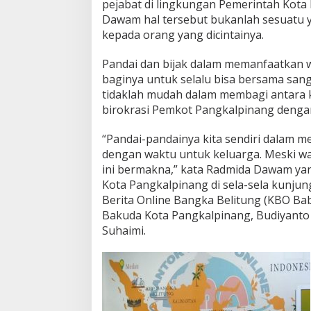
pejabat di lingkungan Pemerintah Kot
g
Dawam hal tersebut bukanlah sesuatu
)
kepada orang yang dicintainya.
:
H
a
Pandai dan bijak dalam memanfaatkan w
k
baginya untuk selalu bisa bersama san
P
tidaklah mudah dalam membagi antara k
e
birokrasi Pemkot Pangkalpinang denga
r
e
m
“Pandai-pandainya kita sendiri dalam m
p
dengan waktu untuk keluarga. Meski wa
u
ini bermakna,” kata Radmida Dawam yan
a
Kota Pangkalpinang di sela-sela kunjun
n
I
Berita Online Bangka Belitung (KBO Bab
t
Bakuda Kota Pangkalpinang, Budiyanto 
u
Suhaimi.
S
a
m
a
D
e
n