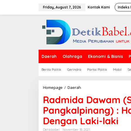
S
k
Friday, August 7, 2026
Kontak Kami
Indeks 
i
p
t
o
c
o
n
t
e
Daerah
Olahraga
Ekonomi & Bisnis
P
n
t
Berita Politik
Gerindra
Partai Politik
Mobil
S
Homepage
/
Daerah
R
a
Radmida Dawam (S
d
m
Pangkalpinang) : 
i
d
Dengan Laki-laki
a
D
a
Detikbabel
November 18, 2021