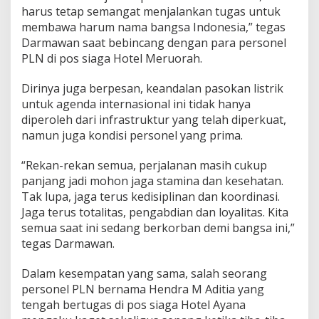
harus tetap semangat menjalankan tugas untuk
i
-
membawa harum nama bangsa Indonesia,” tegas
l
Darmawan saat bebincang dengan para personel
o
PLN di pos siaga Hotel Meruorah.
k
a
Dirinya juga berpesan, keandalan pasokan listrik
s
i
untuk agenda internasional ini tidak hanya
P
diperoleh dari infrastruktur yang telah diperkuat,
e
namun juga kondisi personel yang prima.
n
t
“Rekan-rekan semua, perjalanan masih cukup
i
n
panjang jadi mohon jaga stamina dan kesehatan.
g
Tak lupa, jaga terus kedisiplinan dan koordinasi.
K
Jaga terus totalitas, pengabdian dan loyalitas. Kita
T
semua saat ini sedang berkorban demi bangsa ini,”
T
tegas Darmawan.
A
S
E
Dalam kesempatan yang sama, salah seorang
A
personel PLN bernama Hendra M Aditia yang
N
tengah bertugas di pos siaga Hotel Ayana