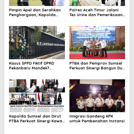
Pimpin Apel dan Serahkan
Polres Aceh Timur Jalani
Penghargaan, Kapolda
Tes Urine dan Pemeriksaan
Sumsel Tekankan Disiplin
Ponsel
serta Jaga Kesehatan
Personel
Kasus SPPD Fiktif DPRD
PTBA dan Pemprov Sumsel
Pekanbaru Mandek?
Perkuat Sinergi Bangun Dua
Tersangka Korupsi Belum
Flyover di Muara Enim
Ada, Perkara Perintangan
Justru Disidangkan
Kapolda Sumsel dan Dirut
Imigrasi Gandeng KPK
PTBA Perkuat Sinergi Kawal
untuk Pembenahan Instansi
Ketahanan Energi Nasional