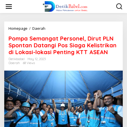
S
k
i
p
t
o
Homepage
/
Daerah
P
c
o
Pompa Semangat Personel, Dirut PLN
o
m
n
p
Spontan Datangi Pos Siaga Kelistrikan
t
a
di Lokasi-lokasi Penting KTT ASEAN
e
S
n
e
Detikbabel
May 12, 2023
t
Daerah
68 Views
m
a
n
g
a
t
P
e
r
s
o
n
e