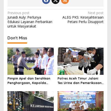
P
Previous post
Next post
Junaidi Auly: Perlunya
ALEG PKS: Kesejahteraan
o
Edukasi Layanan Perbankan
Petani Perlu Disupport
s
untuk Masyarakat
t
Don't Miss
n
a
v
i
g
a
Pimpin Apel dan Serahkan
Polres Aceh Timur Jalani
t
Penghargaan, Kapolda
Tes Urine dan Pemeriksaan
Sumsel Tekankan Disiplin
Ponsel
i
serta Jaga Kesehatan
o
Personel
n