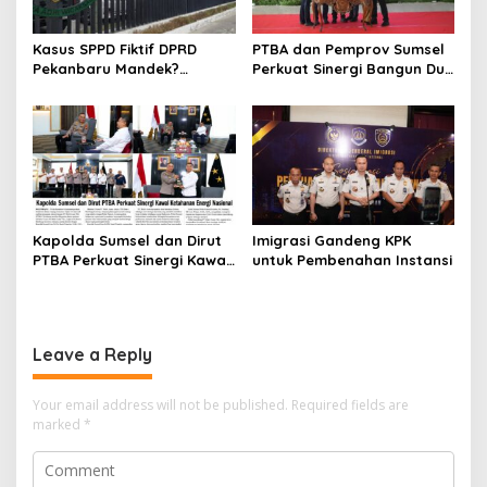
Kasus SPPD Fiktif DPRD
PTBA dan Pemprov Sumsel
Pekanbaru Mandek?
Perkuat Sinergi Bangun Dua
Tersangka Korupsi Belum
Flyover di Muara Enim
Ada, Perkara Perintangan
Justru Disidangkan
Kapolda Sumsel dan Dirut
Imigrasi Gandeng KPK
PTBA Perkuat Sinergi Kawal
untuk Pembenahan Instansi
Ketahanan Energi Nasional
Leave a Reply
Your email address will not be published.
Required fields are
marked
*