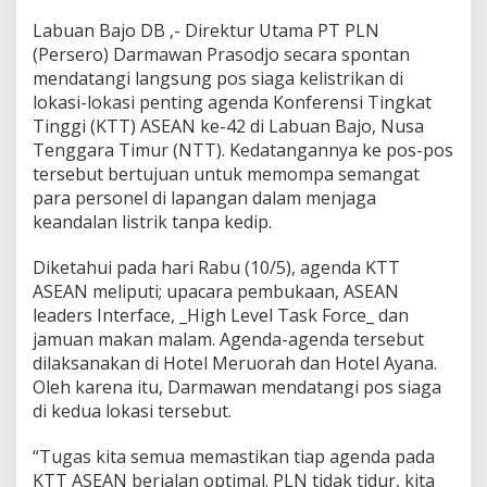
o
Labuan Bajo DB ,- Direktur Utama PT PLN
s
(Persero) Darmawan Prasodjo secara spontan
S
i
mendatangi langsung pos siaga kelistrikan di
a
lokasi-lokasi penting agenda Konferensi Tingkat
g
Tinggi (KTT) ASEAN ke-42 di Labuan Bajo, Nusa
a
Tenggara Timur (NTT). Kedatangannya ke pos-pos
K
tersebut bertujuan untuk memompa semangat
e
l
para personel di lapangan dalam menjaga
i
keandalan listrik tanpa kedip.
s
t
Diketahui pada hari Rabu (10/5), agenda KTT
r
ASEAN meliputi; upacara pembukaan, ASEAN
i
k
leaders Interface, _High Level Task Force_ dan
a
jamuan makan malam. Agenda-agenda tersebut
n
dilaksanakan di Hotel Meruorah dan Hotel Ayana.
d
Oleh karena itu, Darmawan mendatangi pos siaga
i
L
di kedua lokasi tersebut.
o
k
“Tugas kita semua memastikan tiap agenda pada
a
KTT ASEAN berjalan optimal. PLN tidak tidur, kita
s