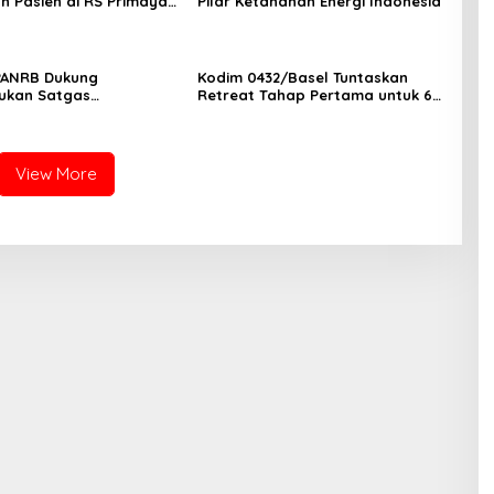
n Pasien di RS Primaya
Pilar Ketahanan Energi Indonesia
ara Diusut Serius
PANRB Dukung
Kodim 0432/Basel Tuntaskan
ukan Satgas
Retreat Tahap Pertama untuk 67
tan Pembangunan PLTN
Kepala Sekolah Bangka Selatan
View More