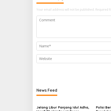
n
Your email address will not be published.
Required f
News Feed
Jelang Libur Panjang Idul Adha,
Polisi B