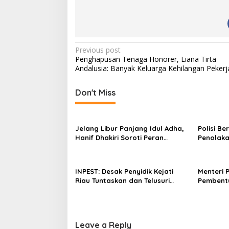
i
n
g
…
P
Previous post
Penghapusan Tenaga Honorer, Liana Tirta
o
Andalusia: Banyak Keluarga Kehilangan Peker
s
t
Don't Miss
n
a
Jelang Libur Panjang Idul Adha,
Polisi B
v
Hanif Dhakiri Soroti Peran
Penolaka
Pertamina Distribusi BBM
Bhakti W
i
Bersubsidi
g
INPEST: Desak Penyidik Kejati
Menteri 
a
Riau Tuntaskan dan Telusuri
Pembent
Aliran Dana PI PT SPRH Rohil
Percepa
t
i
o
Leave a Reply