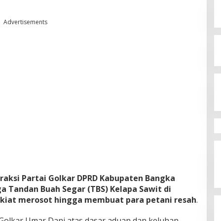
Advertisements
raksi Partai Golkar DPRD Kabupaten Bangka
ga Tandan Buah Segar (TBS) Kelapa Sawit di
 kiat merosot hingga membuat para petani resah
.
ai Golkar Umar Dani atas dasar aduan dan keluhan