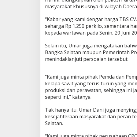
g
masyarakat khususnya di wilayah Daera
a
T
“Kabar yang kami dengar harga TBS CV.
B
seharga Rp 1.250 perkilo, sementara har
S
kepada wartawan pada Senin, 20 Juni 20
K
e
l
Selain itu, Umar juga mengatakan bah
a
Bangka Selatan maupun Pemerintah Pro
p
menindaklanjuti persoalan tersebut.
a
S
a
“Kami juga minta pihak Pemda dan Pemp
w
i
kelapa sawit yang terus turun yang mem
t
produksi dan perawatan, sehingga ini ja
d
seperti ini,” katanya.
i
B
Tak hanya itu, Umar Dani juga menying
a
s
kesejahteraan masyarakat dan peran te
e
Selatan.
l
“Kami juga minta pihak perusahaan CPO