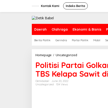
S
k
Kontak Kami
Indeks Berita
i
p
t
o
c
Daerah
Olahraga
Ekonomi & Bisnis
P
o
n
Berita Politik
Gerindra
Partai Politik
Mobil
S
t
e
n
t
Homepage
/
Uncategorized
P
o
Politisi Partai Gol
l
i
TBS Kelapa Sawit di
t
i
s
Detikbabel
June 20, 2022
Uncategorized
104 Views
i
P
a
r
t
a