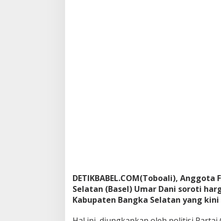
i
G
o
l
k
a
r
,
U
m
a
r
D
a
n
i
S
o
r
o
DETIKBABEL.COM(Toboali), Anggota F
t
Selatan (Basel) Umar Dani soroti har
i
Kabupaten Bangka Selatan yang kini
H
a
Hal ini, diungkapkan oleh politisi Part
r