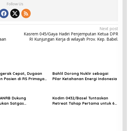
Follow Us
Next post
Kasrem 045/Gaya Hadiri Penjemputan Ketua DPR
jaan
RI Kunjungan Kerja di wilayah Prov. Kep. Babel.
ergerak Cepat, Dugaan
Bahlil Dorong Nuklir sebagai
n Pasien di RS Primaya
Pilar Ketahanan Energi Indonesia
ara Diusut Serius
PANRB Dukung
Kodim 0432/Basel Tuntaskan
ukan Satgas
Retreat Tahap Pertama untuk 67
tan Pembangunan PLTN
Kepala Sekolah Bangka Selatan