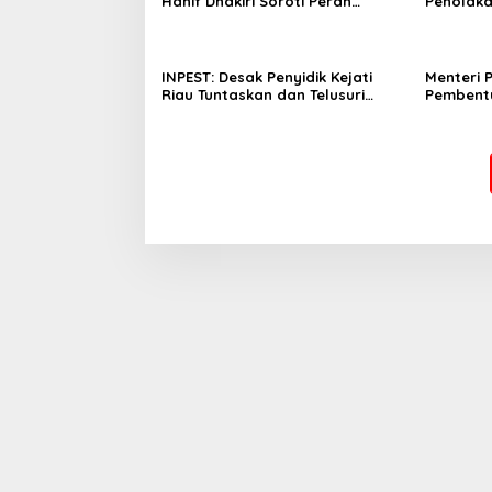
Hanif Dhakiri Soroti Peran
Penolaka
Pertamina Distribusi BBM
Bhakti W
Bersubsidi
INPEST: Desak Penyidik Kejati
Menteri 
Riau Tuntaskan dan Telusuri
Pembent
Aliran Dana PI PT SPRH Rohil
Percepa