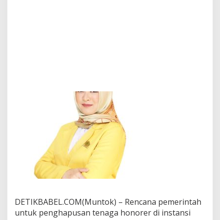
o
r
e
r
,
L
i
a
n
a
T
i
r
t
a
A
n
d
a
l
u
s
i
DETIKBABEL.COM(Muntok) – Rencana pemerintah
a
untuk penghapusan tenaga honorer di instansi
: