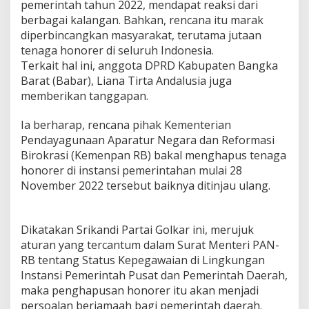
pemerintah tahun 2022, mendapat reaksi dari
B
berbagai kalangan. Bahkan, rencana itu marak
a
diperbincangkan masyarakat, terutama jutaan
n
y
tenaga honorer di seluruh Indonesia.
a
Terkait hal ini, anggota DPRD Kabupaten Bangka
k
Barat (Babar), Liana Tirta Andalusia juga
K
memberikan tanggapan.
e
l
u
Ia berharap, rencana pihak Kementerian
a
Pendayagunaan Aparatur Negara dan Reformasi
r
Birokrasi (Kemenpan RB) bakal menghapus tenaga
g
honorer di instansi pemerintahan mulai 28
a
K
November 2022 tersebut baiknya ditinjau ulang.
e
h
i
Dikatakan Srikandi Partai Golkar ini, merujuk
l
aturan yang tercantum dalam Surat Menteri PAN-
a
n
RB tentang Status Kepegawaian di Lingkungan
g
Instansi Pemerintah Pusat dan Pemerintah Daerah,
a
maka penghapusan honorer itu akan menjadi
n
persoalan berjamaah bagi pemerintah daerah.
P