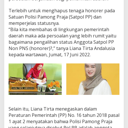
e
k
Terlebih untuk menghapus tenaga honorer pada
e
Satuan Polisi Pamong Praja (Satpol PP) dan
r
memperjelas statusnya.
j
“Bila kita membahas di lingkungan pemerintah
a
daerah maka ada persoalan yang lebih rumit yaitu
a
n
bagaimana pengalihan status Anggota Satpol PP
Non PNS (honorer)?,” tanya Liana Tirta Andalusia
kepada wartawan, Jumat, 17 Juni 2022.
Selain itu, Liana Tirta menegaskan dalam
Peraturan Pemerintah (PP) No. 16 tahun 2018 pasal
1 ayat 2 menyatakan bahwa Polisi Pamong Praja
yang selanjutnya disebut Pol PP adalah anggota