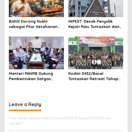
Bahlil Dorong Nuklir
INPEST: Desak Penyidik
sebagai Pilar Ketahanan
Kejati Riau Tuntaskan dan
Energi Indonesia
Telusuri Aliran Dana PI PT
SPRH Rohil
Menteri PANRB Dukung
Kodim 0432/Basel
Pembentukan Satgas
Tuntaskan Retreat Tahap
Percepatan Pembangunan
Pertama untuk 67 Kepala
PLTN
Sekolah Bangka Selatan
Leave a Reply
Your email address will not be published.
Required fields are
marked
*