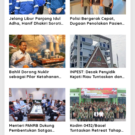
Jelang Libur Panjang Idul
Polisi Bergerak Cepat,
Adha, Hanif Dhakiri Soroti
Dugaan Penolakan Pasien
Peran Pertamina Distribusi
di RS Primaya Bhakti Wara
BBM Bersubsidi
Diusut Serius
Bahlil Dorong Nuklir
INPEST: Desak Penyidik
sebagai Pilar Ketahanan
Kejati Riau Tuntaskan dan
Energi Indonesia
Telusuri Aliran Dana PI PT
SPRH Rohil
Menteri PANRB Dukung
Kodim 0432/Basel
Pembentukan Satgas
Tuntaskan Retreat Tahap