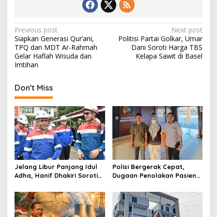
P
Previous post
Next post
Siapkan Generasi Qur’ani,
Politisi Partai Golkar, Umar
o
TPQ dan MDT Ar-Rahmah
Dani Soroti Harga TBS
s
Gelar Haflah Wisuda dan
Kelapa Sawit di Basel
Imtihan
t
n
Don't Miss
a
v
i
g
a
t
Jelang Libur Panjang Idul
Polisi Bergerak Cepat,
Adha, Hanif Dhakiri Soroti
Dugaan Penolakan Pasien
i
Peran Pertamina Distribusi
di RS Primaya Bhakti Wara
o
BBM Bersubsidi
Diusut Serius
n