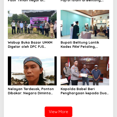
Pasir Timah Ilegal di
Fajrul Islam di Belitung,
Belitung, Tiga Terduga
Danlanal Babel Tegaskan
Pelaku Diamankan, Dua
Komitmen TNI AL Dekat
Masih Diburu
dengan Rakyat
Wabup Buka Bazar UMKM
Bupati Belitung Lantik
Digelar oleh DPC PJS
Kades PAW Petaling,
Belitung, Tingkatan
Tonggak Baru
Perekonomian dan
Pemerintahan Desa
Promosikan Produk UMKM
Lokal Masyarakat Belitung
Nelayan Terdesak, Ponton
Kapolda Babel Beri
Dibakar: Negara Diminta
Penghargaan kepada Dua
Hadir Tegakkan Hukum
Nelayan Penemu 42 Kg
Tanpa Tebang Pilih
Sabu di Belitung
View More