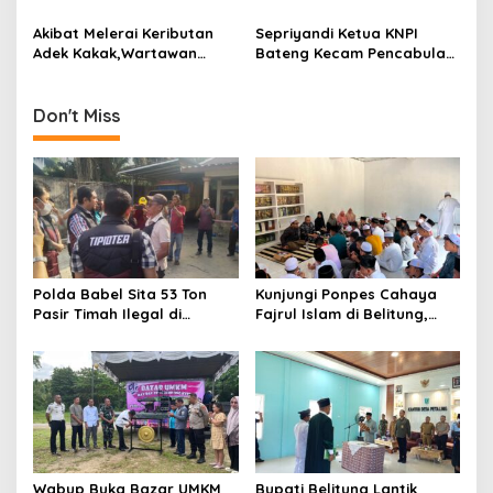
Tengah Gelar Mudik Gratis
Kunjungi Penderita Lumpuh
o
Akibat Melerai Keributan
Sepriyandi Ketua KNPI
n
Adek Kakak,Wartawan
Bateng Kecam Pencabulan
Dianiaya Hingga Matanya
Yang Dilakukan Oknum
Pecah
Guru Ngaji
Don't Miss
Polda Babel Sita 53 Ton
Kunjungi Ponpes Cahaya
Pasir Timah Ilegal di
Fajrul Islam di Belitung,
Belitung, Tiga Terduga
Danlanal Babel Tegaskan
Pelaku Diamankan, Dua
Komitmen TNI AL Dekat
Masih Diburu
dengan Rakyat
Wabup Buka Bazar UMKM
Bupati Belitung Lantik