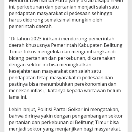
Menurut Dwi Nanda Putra yang akrab disapa Erwin
d
ini, perkebunan dan pertanian menjadi salah satu
a
pendapatan masyarakat di pedesaan sehingga
n
harus didorong semaksimal mungkin oleh
P
pemerintah daerah.
e
r
k
“Di tahun 2023 ini kami mendorong pemerintah
e
daerah khususnya Pemerintah Kabupaten Belitung
b
Timur fokus mengelola dan mengembangkan di
u
bidang pertanian dan perkebunan, dikarenakan
n
a
dengan sektor ini bisa meningkatkan
n
kesejahteraan masyarakat dan salah satu
pendapatan tetap masyarakat di pedesaan dan
pastinya bisa menumbuhkan perekonomian dan
menekan inflasi,” katanya kepada wartawan belum
lama ini.
Lebih lanjut, Politisi Partai Golkar ini mengatakan,
bahwa dirinya yakin dengan pengembangan sektor
pertanian dan perkebunan di Belitung Timur bisa
menjadi sektor yang menjanjikan bagi masyarakat.