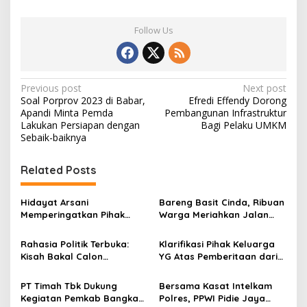
Follow Us
P
Previous post
Next post
Soal Porprov 2023 di Babar,
Efredi Effendy Dorong
o
Apandi Minta Pemda
Pembangunan Infrastruktur
s
Lakukan Persiapan dengan
Bagi Pelaku UMKM
Sebaik-baiknya
t
n
Related Posts
a
v
Hidayat Arsani
Bareng Basit Cinda, Ribuan
Memperingatkan Pihak
Warga Meriahkan Jalan
i
Tertentu Agar Berhenti
Sehat HUT RI Partai Golkar
g
Mainkan Isu SARA
Rahasia Politik Terbuka:
Klarifikasi Pihak Keluarga
Kisah Bakal Calon
YG Atas Pemberitaan dari
a
Gubernur Bangka Belitung
Media Kabarinvestigasi.id
t
dan Jejak Langkahnya
Tidak Benar
PT Timah Tbk Dukung
Bersama Kasat Intelkam
i
Kegiatan Pemkab Bangka
Polres, PPWI Pidie Jaya