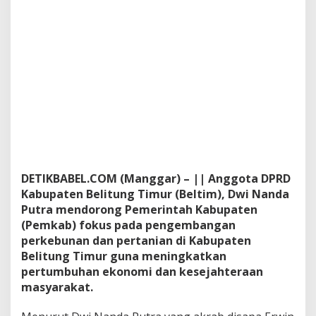
K
e
m
b
a
n
g
k
a
n
S
e
k
t
DETIKBABEL.COM (Manggar) – || Anggota DPRD
o
Kabupaten Belitung Timur (Beltim), Dwi Nanda
r
Putra mendorong Pemerintah Kabupaten
P
(Pemkab) fokus pada pengembangan
e
r
perkebunan dan pertanian di Kabupaten
t
Belitung Timur guna meningkatkan
a
pertumbuhan ekonomi dan kesejahteraan
n
masyarakat.
i
a
n