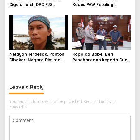
Digelar oleh DPC PJS
Kades PAW Petaling,
Belitung, Tingkatan
Tonggak Baru
Perekonomian dan
Pemerintahan Desa
Promosikan Produk UMKM
Lokal Masyarakat Belitung
Nelayan Terdesak, Ponton
Kapolda Babel Beri
Dibakar: Negara Diminta
Penghargaan kepada Dua
Hadir Tegakkan Hukum
Nelayan Penemu 42 Kg
Tanpa Tebang Pilih
Sabu di Belitung
Leave a Reply
Your email address will not be published.
Required fields are
marked
*