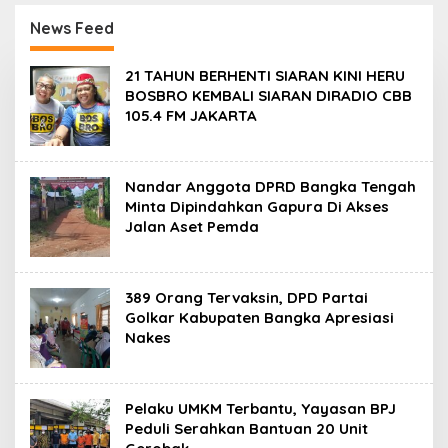
TIMAH (Persero) Tbk
Komisi XII DPR
Himbau Jaga
Bambang Patijaya
News Feed
Kondusifitas
Dorong Perpres
Segera Terbit
D
21 TAHUN BERHENTI SIARAN KINI HERU
e
BOSBRO KEMBALI SIARAN DIRADIO CBB
t
105.4 FM JAKARTA
i
k
B
a
b
Nandar Anggota DPRD Bangka Tengah
e
Minta Dipindahkan Gapura Di Akses
l
Jalan Aset Pemda
389 Orang Tervaksin, DPD Partai
Golkar Kabupaten Bangka Apresiasi
Nakes
Pelaku UMKM Terbantu, Yayasan BPJ
Peduli Serahkan Bantuan 20 Unit