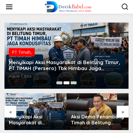
S
k
i
p
t
o
c
o
n
t
PT Timah,
e
n
Menyikapi Aksi Masyarakat di Belitung Timur,
t
PT TIMAH (Persero) Tbk Himbau Jaga
Kondusifitas
August 7, 2026
«
»
Menyikapi Aksi
Aksi Demo Penambang
Masyarakat di
Timah di Belitung
Belitung Timur, PT
Mengemuka, Ketua