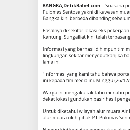
s
BANGKA,DetikBabel.com
– Suasana pe
i
Pulomas Sentosa yakni di kawasan muar
P
Bangka kini berbeda dibanding sebelum
e
k
Pasalnya di sekitar lokasi eks pekerja
e
r
Kantung, Sungailiat kini telah terpasa
j
a
Informasi yang berhasil dihimpun tim m
a
lingkungan sekitar menyebutkanjika ban
n
lama ini.
E
k
s
“Informasi yang kami tahu bahwa porta
P
ini kepada tim media ini, Minggu (26/12/2
u
l
Warga ini mengaku tak tahu menahu per
o
dekat lokasi gundukan pasir hasil pen
m
a
s
Untuk diketahui wilayah alur muara Air
K
alur muara oleh pihak PT Pulomas Sent
i
n
Namun kini kegiatan pengerukan alur m