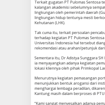
Terkait gugatan PT Pulomas Sentosa ter
kalangan akademisi sebelumnya sempat
lingkungan oleh pemerintah daerah (Gu
lingkungan hidup tentunya mesti berk
Kehutanan (LHK).
Tak cuma itu, terkait persoalan pencab
terhadap kegiatan PT Pulomas Sentosa t
Universitas Indonesia hal tersebut dia
rekomendasi atau arahan/petunjuk dari
Sementara itu, Dr Adistya Sunggara S
ia menyayangkan adanya kegiatan pema
lokasi kliennya oleh pihak Primkopal La
Menurutnya kegiatan pemasangan porta
menunjukkan bentuk arogansi dari inst
menghargai lembaga peradilan, dikaren
Kantung masih dalam berproses di PTU
“Kami sangat menyesalkan adanya pema