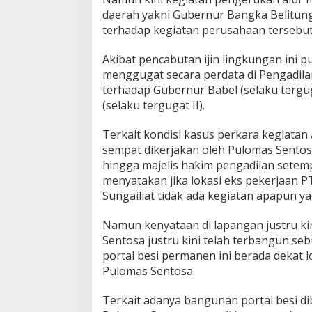
i
T
daerah yakni Gubernur Bangka Belitung 
e
terhadap kegiatan perusahaan tersebut
r
p
Akibat pencabutan ijin lingkungan ini 
a
menggugat secara perdata di Pengadil
s
a
terhadap Gubernur Babel (selaku tergu
n
(selaku tergugat II).
g
P
Terkait kondisi kasus perkara kegiatan
o
sempat dikerjakan oleh Pulomas Sentos
r
t
hingga majelis hakim pengadilan sete
a
menyatakan jika lokasi eks pekerjaan 
l
Sungailiat tidak ada kegiatan apapun y
B
e
Namun kenyataan di lapangan justru ki
s
i
Sentosa justru kini telah terbangun s
P
portal besi permanen ini berada dekat 
e
Pulomas Sentosa.
r
m
Terkait adanya bangunan portal besi di
a