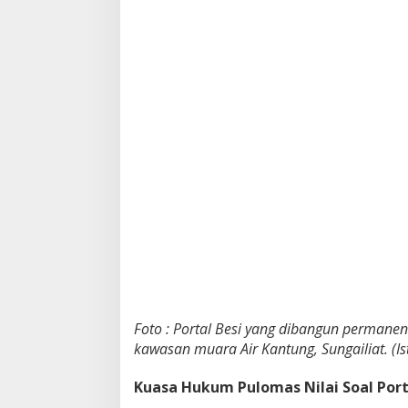
P
T
U
N
B
a
b
e
l
B
e
l
u
m
T
u
n
t
a
s
Foto : Portal Besi yang dibangun permanen
,
kawasan muara Air Kantung, Sungailiat. (Is
L
o
Kuasa Hukum Pulomas Nilai Soal Port
k
a