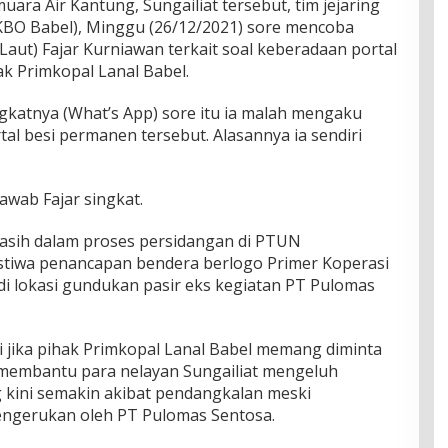
ara Air Kantung, Sungailiat tersebut, tim jejaring
(KBO Babel), Minggu (26/12/2021) sore mencoba
Laut) Fajar Kurniawan terkait soal keberadaan portal
ak Primkopal Lanal Babel.
katnya (What’s App) sore itu ia malah mengaku
l besi permanen tersebut. Alasannya ia sendiri
jawab Fajar singkat.
asih dalam proses persidangan di PTUN
istiwa penancapan bendera berlogo Primer Koperasi
di lokasi gundukan pasir eks kegiatan PT Pulomas
i jika pihak Primkopal Lanal Babel memang diminta
membantu para nelayan Sungailiat mengeluh
g kini semakin akibat pendangkalan meski
engerukan oleh PT Pulomas Sentosa.