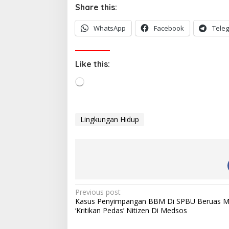
Share this:
WhatsApp
Facebook
Tele
Like this:
L
o
a
d
Lingkungan Hidup
i
n
g
…
P
Previous post
Kasus Penyimpangan BBM Di SPBU Beruas M
o
‘Kritikan Pedas’ Nitizen Di Medsos
s