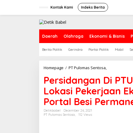
S
k
Kontak Kami
Indeks Berita
i
p
t
o
c
Daerah
Olahraga
Ekonomi & Bisnis
P
o
n
Berita Politik
Gerindra
Partai Politik
Mobil
S
t
e
n
t
Homepage
/
PT Pulomas Sentosa,
P
e
Persidangan Di PTU
r
s
Lokasi Pekerjaan E
i
d
Portal Besi Perman
a
n
g
Detikbabel
December 26, 2021
PT Pulomas Sentosa,
112 Views
a
n
D
i