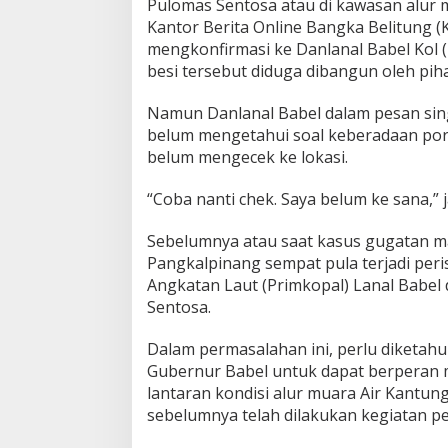
n
Pulomas Sentosa atau di kawasan alur mu
e
Kantor Berita Online Bangka Belitung 
n
mengkonfirmasi ke Danlanal Babel Kol (
besi tersebut diduga dibangun oleh pih
Namun Danlanal Babel dalam pesan sing
belum mengetahui soal keberadaan porta
belum mengecek ke lokasi.
“Coba nanti chek. Saya belum ke sana,” 
Sebelumnya atau saat kasus gugatan m
Pangkalpinang sempat pula terjadi per
Angkatan Laut (Primkopal) Lanal Babel 
Sentosa.
Dalam permasalahan ini, perlu diketahu
Gubernur Babel untuk dapat berperan 
lantaran kondisi alur muara Air Kantun
sebelumnya telah dilakukan kegiatan p