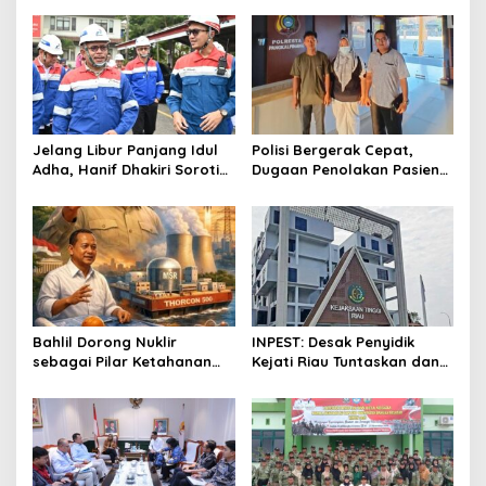
a
v
i
g
a
t
Jelang Libur Panjang Idul
Polisi Bergerak Cepat,
Adha, Hanif Dhakiri Soroti
Dugaan Penolakan Pasien
i
Peran Pertamina Distribusi
di RS Primaya Bhakti Wara
o
BBM Bersubsidi
Diusut Serius
n
Bahlil Dorong Nuklir
INPEST: Desak Penyidik
sebagai Pilar Ketahanan
Kejati Riau Tuntaskan dan
Energi Indonesia
Telusuri Aliran Dana PI PT
SPRH Rohil