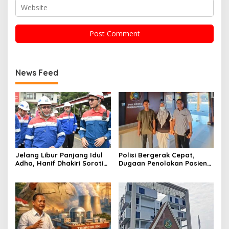
News Feed
Jelang Libur Panjang Idul
Polisi Bergerak Cepat,
Adha, Hanif Dhakiri Soroti
Dugaan Penolakan Pasien
Peran Pertamina Distribusi
di RS Primaya Bhakti Wara
BBM Bersubsidi
Diusut Serius