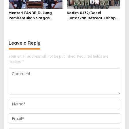
Menteri PANRB Dukung
Kodim 0432/Basel
Pembentukan Satgas
Tuntaskan Retreat Tahap
Percepatan Pembangunan
Pertama untuk 67 Kepala
PLTN
Sekolah Bangka Selatan
Leave a Reply
Your email address will not be published.
Required fields are
marked
*