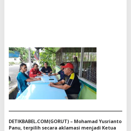
t
u
a
D
P
C
P
J
S
G
o
r
o
n
t
a
l
o
U
t
a
r
a
DETIKBABEL.COM(GORUT) – Mohamad Yusrianto
Panu, terpilih secara aklamasi menjadi Ketua