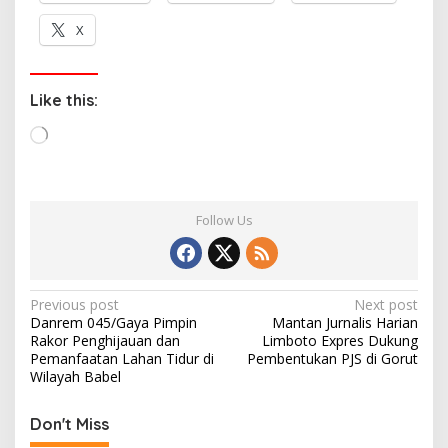
X
Like this:
L
o
a
d
Follow Us
i
n
g
…
P
Previous post
Next post
Danrem 045/Gaya Pimpin
Mantan Jurnalis Harian
o
Rakor Penghijauan dan
Limboto Expres Dukung
s
Pemanfaatan Lahan Tidur di
Pembentukan PJS di Gorut
Wilayah Babel
t
n
Don't Miss