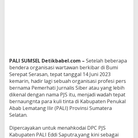
e
s
m
i
T
e
r
b
e
n
t
PALI SUMSEL Detikbabel.com –
Setelah beberapa
u
bendera organisasi wartawan berkibar di Bumi
k
Serepat Serasan, tepat tanggal 14 Juni 2023
,
kemarin, hadir lagi sebuah organisasi profesi pers
I
n
bernama Pemerhati Jurnalis Siber atau yang lebih
i
dikenal dengan nama PJS itu, menjadi wadah tepat
T
bernaungnta para kuli tinta di Kabupaten Penukal
e
Abab Lematang Ilir (PALI) Provinsi Sumatera
r
Selatan.
o
b
o
Dipercayakan untuk menahkodai DPC PJS
s
Kabupaten PALI Eddi Saputra,yang kini sebagai
a