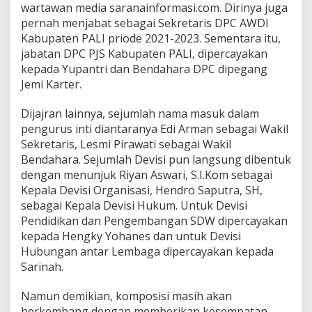
wartawan media saranainformasi.com. Dirinya juga
n
pernah menjabat sebagai Sekretaris DPC AWDI
y
a
Kabupaten PALI priode 2021-2023. Sementara itu,
n
jabatan DPC PJS Kabupaten PALI, dipercayakan
g
kepada Yupantri dan Bendahara DPC dipegang
A
Jemi Karter.
k
a
n
Dijajran lainnya, sejumlah nama masuk dalam
D
pengurus inti diantaranya Edi Arman sebagai Wakil
i
Sekretaris, Lesmi Pirawati sebagai Wakil
b
Bendahara. Sejumlah Devisi pun langsung dibentuk
a
n
dengan menunjuk Riyan Aswari, S.I.Kom sebagai
g
Kepala Devisi Organisasi, Hendro Saputra, SH,
u
sebagai Kepala Devisi Hukum. Untuk Devisi
n
Pendidikan dan Pengembangan SDW dipercayakan
kepada Hengky Yohanes dan untuk Devisi
Hubungan antar Lembaga dipercayakan kepada
Sarinah.
Namun demikian, komposisi masih akan
berkembang dengan memberikan kesempatan