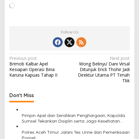
L
o
a
d
Follow Us
i
n
g
…
P
Previous post
Next post
Brimob Kalbar Apel
Wong Belinyu’ Dani Virsal
o
Kesiapan Operasi Bina
Ditunjuk Erick Thohir Jadi
s
Karuna Kapuas Tahap II
Direktur Utama PT Timah
Tbk
t
n
Don't Miss
a
v
Pimpin Apel dan Serahkan Penghargaan, Kapolda
i
Sumsel Tekankan Disiplin serta Jaga Kesehatan
Personel
g
Polres Aceh Timur Jalani Tes Urine dan Pemeriksaan
a
Ponsel