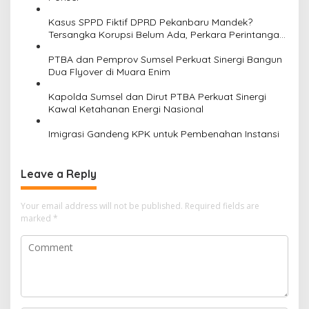
t
Kasus SPPD Fiktif DPRD Pekanbaru Mandek?
i
Tersangka Korupsi Belum Ada, Perkara Perintangan
Justru Disidangkan
o
PTBA dan Pemprov Sumsel Perkuat Sinergi Bangun
n
Dua Flyover di Muara Enim
Kapolda Sumsel dan Dirut PTBA Perkuat Sinergi
Kawal Ketahanan Energi Nasional
Imigrasi Gandeng KPK untuk Pembenahan Instansi
Leave a Reply
Your email address will not be published.
Required fields are
marked
*