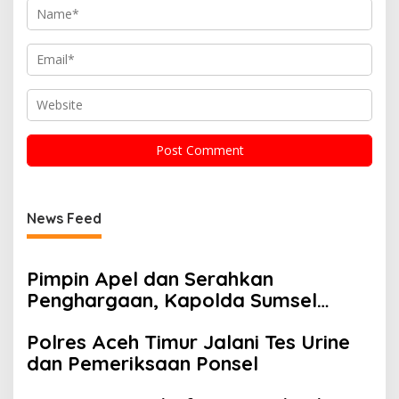
News Feed
Pimpin Apel dan Serahkan
Penghargaan, Kapolda Sumsel
Tekankan Disiplin serta Jaga
Polres Aceh Timur Jalani Tes Urine
Kesehatan Personel
dan Pemeriksaan Ponsel