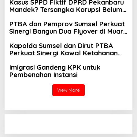
Kasus SPPD Fiktif DPRD Pekanbaru
Mandek? Tersangka Korupsi Belum
Ada, Perkara Perintangan Justru
PTBA dan Pemprov Sumsel Perkuat
Disidangkan
Sinergi Bangun Dua Flyover di Muara
Enim
Kapolda Sumsel dan Dirut PTBA
Perkuat Sinergi Kawal Ketahanan
Energi Nasional
Imigrasi Gandeng KPK untuk
Pembenahan Instansi
View More