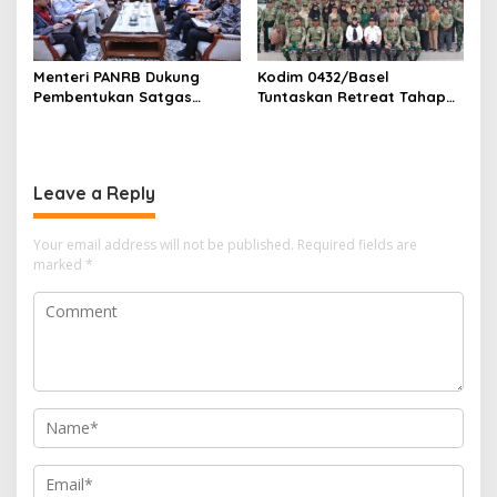
Menteri PANRB Dukung
Kodim 0432/Basel
Pembentukan Satgas
Tuntaskan Retreat Tahap
Percepatan Pembangunan
Pertama untuk 67 Kepala
PLTN
Sekolah Bangka Selatan
Leave a Reply
Your email address will not be published.
Required fields are
marked
*