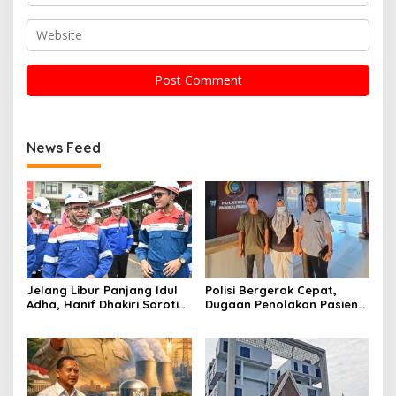
News Feed
Jelang Libur Panjang Idul
Polisi Bergerak Cepat,
Adha, Hanif Dhakiri Soroti
Dugaan Penolakan Pasien
Peran Pertamina Distribusi
di RS Primaya Bhakti Wara
BBM Bersubsidi
Diusut Serius