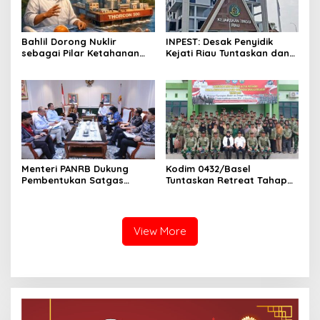
Bahlil Dorong Nuklir
INPEST: Desak Penyidik
sebagai Pilar Ketahanan
Kejati Riau Tuntaskan dan
Energi Indonesia
Telusuri Aliran Dana PI PT
SPRH Rohil
Menteri PANRB Dukung
Kodim 0432/Basel
Pembentukan Satgas
Tuntaskan Retreat Tahap
Percepatan Pembangunan
Pertama untuk 67 Kepala
PLTN
Sekolah Bangka Selatan
View More