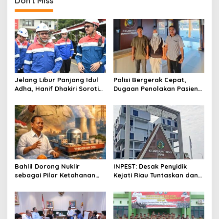
Don't Miss
n
a
v
i
g
a
Jelang Libur Panjang Idul
Polisi Bergerak Cepat,
t
Adha, Hanif Dhakiri Soroti
Dugaan Penolakan Pasien
Peran Pertamina Distribusi
di RS Primaya Bhakti Wara
i
BBM Bersubsidi
Diusut Serius
o
n
Bahlil Dorong Nuklir
INPEST: Desak Penyidik
sebagai Pilar Ketahanan
Kejati Riau Tuntaskan dan
Energi Indonesia
Telusuri Aliran Dana PI PT
SPRH Rohil