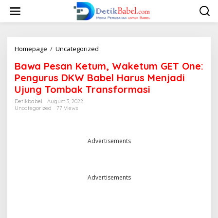
S
k
i
p
t
o
Homepage
/
Uncategorized
B
c
a
Bawa Pesan Ketum, Waketum GET One:
o
w
n
a
Pengurus DKW Babel Harus Menjadi
t
P
Ujung Tombak Transformasi
e
e
n
s
Detikbabel
August 3, 2022
t
Uncategorized
77 Views
a
n
K
e
Advertisements
t
u
m
,
Advertisements
W
a
k
e
t