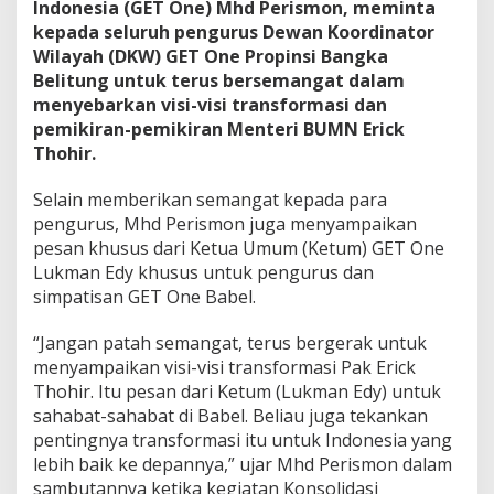
Indonesia (GET One) Mhd Perismon, meminta
H
kepada seluruh pengurus Dewan Koordinator
a
Wilayah (DKW) GET One Propinsi Bangka
r
u
Belitung untuk terus bersemangat dalam
s
menyebarkan visi-visi transformasi dan
M
pemikiran-pemikiran Menteri BUMN Erick
e
Thohir.
n
j
a
Selain memberikan semangat kepada para
d
pengurus, Mhd Perismon juga menyampaikan
i
pesan khusus dari Ketua Umum (Ketum) GET One
U
Lukman Edy khusus untuk pengurus dan
j
u
simpatisan GET One Babel.
n
g
“Jangan patah semangat, terus bergerak untuk
T
menyampaikan visi-visi transformasi Pak Erick
o
Thohir. Itu pesan dari Ketum (Lukman Edy) untuk
m
b
sahabat-sahabat di Babel. Beliau juga tekankan
a
pentingnya transformasi itu untuk Indonesia yang
k
lebih baik ke depannya,” ujar Mhd Perismon dalam
T
sambutannya ketika kegiatan Konsolidasi
r