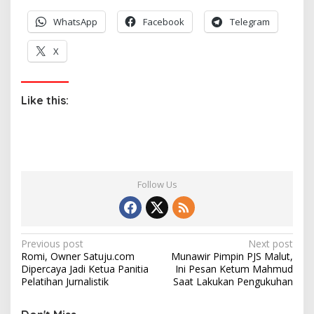
WhatsApp
Facebook
Telegram
X
Like this:
Follow Us
P
Previous post
Next post
Romi, Owner Satuju.com
Munawir Pimpin PJS Malut,
o
Dipercaya Jadi Ketua Panitia
Ini Pesan Ketum Mahmud
s
Pelatihan Jurnalistik
Saat Lakukan Pengukuhan
t