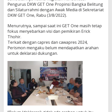
Pengurus DKW GET One Propinsi Bangka Belitung
a
n
dan Silaturrahmi dengan Awak Media di Sekretariat
s
DKW GET One, Rabu (3/8/2022).
f
o
Menurutnya, sampai saat ini GET One masih tetap
r
fokus menyebarkan visi dan pemikiran Erick
m
a
Thohir.
s
Terkait dengan capres dan cawapres 2024,
i
Perismon mengaku belum mendapatkan arahan
untuk deklarasi dukungan.