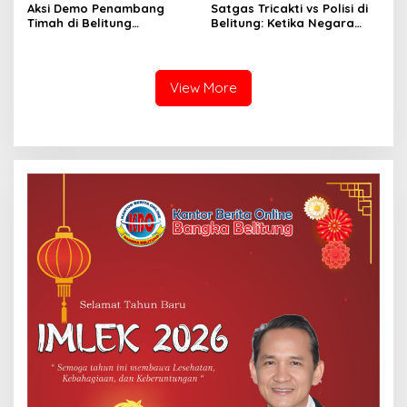
Aksi Demo Penambang
Satgas Tricakti vs Polisi di
Timah di Belitung
Belitung: Ketika Negara
Mengemuka, Ketua Komisi
Beradu Otoritas di Atas
XII DPR Bambang Patijaya
52,5 Ton Pasir Timah
Dorong Perpres Segera
Terbit
View More