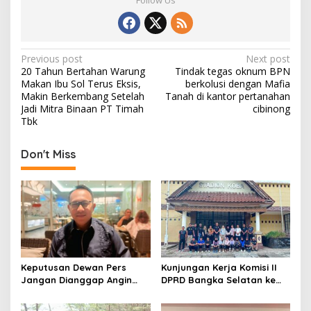
Follow Us
P
Previous post
Next post
20 Tahun Bertahan Warung
Tindak tegas oknum BPN
o
Makan Ibu Sol Terus Eksis,
berkolusi dengan Mafia
s
Makin Berkembang Setelah
Tanah di kantor pertanahan
Jadi Mitra Binaan PT Timah
cibinong
t
Tbk
n
Don't Miss
a
v
i
g
a
t
Keputusan Dewan Pers
Kunjungan Kerja Komisi II
i
Jangan Dianggap Angin
DPRD Bangka Selatan ke
o
Lalu, Eka Siapkan Langkah
PASI Bangka Tengah:
Hukum terhadap Jejaring
Belajar Kiat Sukses