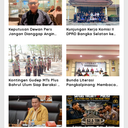
Keputusan Dewan Pers
Kunjungan Kerja Komisi II
Jangan Dianggap Angin
DPRD Bangka Selatan ke
Lalu, Eka Siapkan Langkah
PASI Bangka Tengah:
Hukum terhadap Jejaring
Belajar Kiat Sukses
Media Radakbabel.com
Pembinaan Atlet dan
Penyelenggaraan Event
Mandiri
Kontingen Gudep MTs Plus
Bunda Literasi
Bahrul Ulum Siap Beraksi di
Pangkalpinang: Membaca
Jambore Nasional XII
Nyaring Rajut Ikatan,
Pramuka
Tanam Cinta Literasi Sejak
Dini