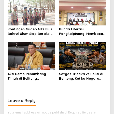
n
Media Radakbabel.com
Pembinaan Atlet dan
Penyelenggaraan Event
Mandiri
Kontingen Gudep MTs Plus
Bunda Literasi
Bahrul Ulum Siap Beraksi di
Pangkalpinang: Membaca
Jambore Nasional XII
Nyaring Rajut Ikatan,
Pramuka
Tanam Cinta Literasi Sejak
Dini
Aksi Demo Penambang
Satgas Tricakti vs Polisi di
Timah di Belitung
Belitung: Ketika Negara
Mengemuka, Ketua Komisi
Beradu Otoritas di Atas
XII DPR Bambang Patijaya
52,5 Ton Pasir Timah
Dorong Perpres Segera
Terbit
Leave a Reply
Your email address will not be published.
Required fields are