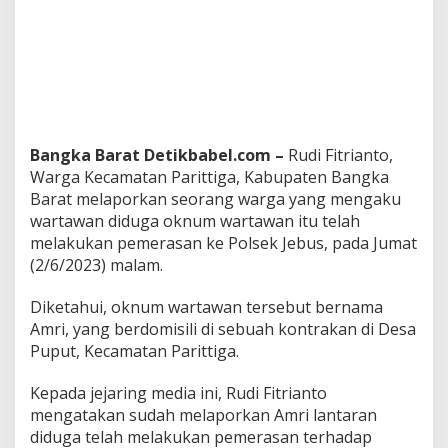
P
o
l
i
s
i
Bangka Barat Detikbabel.com –
Rudi Fitrianto,
Warga Kecamatan Parittiga, Kabupaten Bangka
Barat melaporkan seorang warga yang mengaku
wartawan diduga oknum wartawan itu telah
melakukan pemerasan ke Polsek Jebus, pada Jumat
(2/6/2023) malam.
Diketahui, oknum wartawan tersebut bernama
Amri, yang berdomisili di sebuah kontrakan di Desa
Puput, Kecamatan Parittiga.
Kepada jejaring media ini, Rudi Fitrianto
mengatakan sudah melaporkan Amri lantaran
diduga telah melakukan pemerasan terhadap