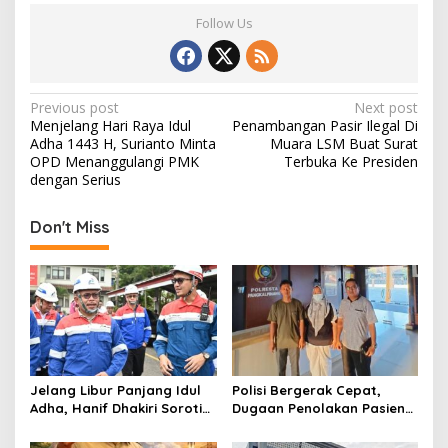
Follow Us
P
Previous post
Next post
Menjelang Hari Raya Idul
Penambangan Pasir Ilegal Di
o
Adha 1443 H, Surianto Minta
Muara LSM Buat Surat
s
OPD Menanggulangi PMK
Terbuka Ke Presiden
dengan Serius
t
n
Don't Miss
a
v
i
g
a
t
Jelang Libur Panjang Idul
Polisi Bergerak Cepat,
Adha, Hanif Dhakiri Soroti
Dugaan Penolakan Pasien
i
Peran Pertamina Distribusi
di RS Primaya Bhakti Wara
BBM Bersubsidi
Diusut Serius