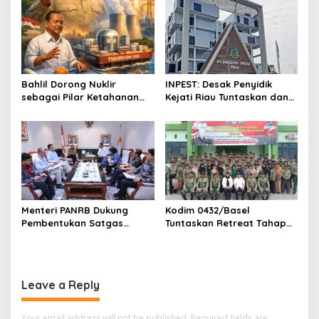
o
n
Bahlil Dorong Nuklir
INPEST: Desak Penyidik
sebagai Pilar Ketahanan
Kejati Riau Tuntaskan dan
Energi Indonesia
Telusuri Aliran Dana PI PT
SPRH Rohil
Menteri PANRB Dukung
Kodim 0432/Basel
Pembentukan Satgas
Tuntaskan Retreat Tahap
Percepatan Pembangunan
Pertama untuk 67 Kepala
PLTN
Sekolah Bangka Selatan
Leave a Reply
Your email address will not be published.
Required fields are