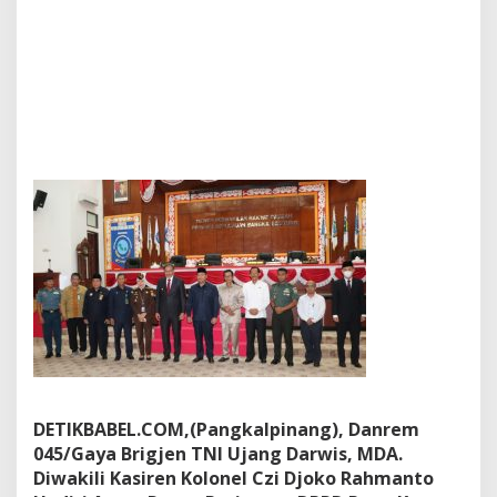
A
c
a
r
a
R
a
p
a
t
P
a
r
i
p
u
r
n
a
D
P
DETIKBABEL.COM,(Pangkalpinang), Danrem
R
045/Gaya Brigjen TNI Ujang Darwis, MDA.
D
P
Diwakili Kasiren Kolonel Czi Djoko Rahmanto
r