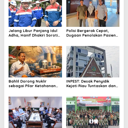
Jelang Libur Panjang Idul
Polisi Bergerak Cepat,
Adha, Hanif Dhakiri Soroti
Dugaan Penolakan Pasien
Peran Pertamina Distribusi
di RS Primaya Bhakti Wara
BBM Bersubsidi
Diusut Serius
Bahlil Dorong Nuklir
INPEST: Desak Penyidik
sebagai Pilar Ketahanan
Kejati Riau Tuntaskan dan
Energi Indonesia
Telusuri Aliran Dana PI PT
SPRH Rohil