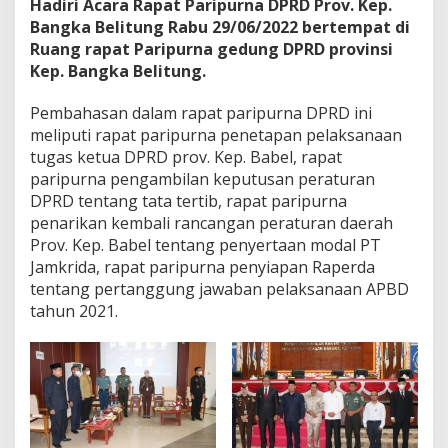
Hadiri Acara Rapat Paripurna DPRD Prov. Kep.
o
Bangka Belitung Rabu 29/06/2022 bertempat di
v
Ruang rapat Paripurna gedung DPRD provinsi
k
e
Kep. Bangka Belitung.
p
.
Pembahasan dalam rapat paripurna DPRD ini
B
meliputi rapat paripurna penetapan pelaksanaan
a
tugas ketua DPRD prov. Kep. Babel, rapat
b
e
paripurna pengambilan keputusan peraturan
l
DPRD tentang tata tertib, rapat paripurna
penarikan kembali rancangan peraturan daerah
Prov. Kep. Babel tentang penyertaan modal PT
Jamkrida, rapat paripurna penyiapan Raperda
tentang pertanggung jawaban pelaksanaan APBD
tahun 2021.