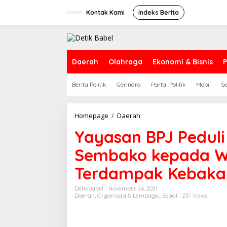
S
k
Kontak Kami
Indeks Berita
i
p
t
o
c
Daerah
Olahraga
Ekonomi & Bisnis
P
o
n
Berita Politik
Gerindra
Partai Politik
Mobil
S
t
e
n
t
Homepage
/
Daerah
Y
a
Yayasan BPJ Pedul
y
a
Sembako kepada Wa
s
a
Terdampak Kebaka
n
B
P
Detikbabel
November 26, 2021
Daerah
,
Organisasi & Lembaga,
,
Sosial
237 Views
J
P
e
d