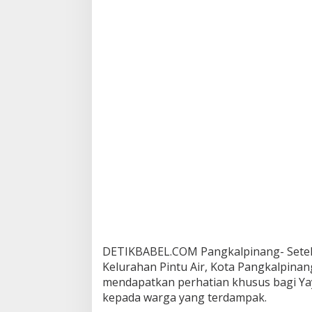
u
l
i
S
e
r
a
h
k
a
n
B
a
n
t
u
a
n
P
a
DETIKBABEL.COM Pangkalpinang- Setel
k
Kelurahan Pintu Air, Kota Pangkalpin
e
mendapatkan perhatian khusus bagi Ya
t
kepada warga yang terdampak.
S
e