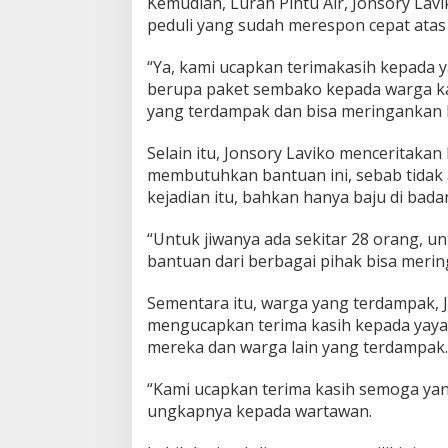
y
Kemudian, Lurah Pintu Air, Jonsory La
a
peduli yang sudah merespon cepat atas
n
g
“Ya, kami ucapkan terimakasih kepada 
T
berupa paket sembako kepada warga ka
e
r
yang terdampak dan bisa meringankan 
d
a
Selain itu, Jonsory Laviko mencerita
m
membutuhkan bantuan ini, sebab tidak 
p
kejadian itu, bahkan hanya baju di bad
a
k
K
“Untuk jiwanya ada sekitar 28 orang, un
e
bantuan dari berbagai pihak bisa merin
b
a
Sementara itu, warga yang terdampak, 
k
mengucapkan terima kasih kepada yaya
a
r
mereka dan warga lain yang terdampak.
a
n
“Kami ucapkan terima kasih semoga ya
ungkapnya kepada wartawan.