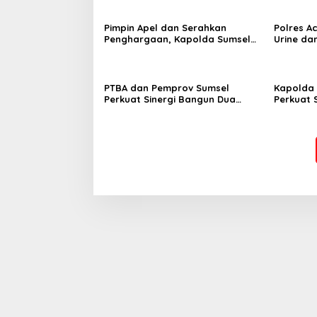
Pimpin Apel dan Serahkan
Polres Ac
Penghargaan, Kapolda Sumsel
Urine da
Tekankan Disiplin serta Jaga
Kesehatan Personel
PTBA dan Pemprov Sumsel
Kapolda 
Perkuat Sinergi Bangun Dua
Perkuat 
Flyover di Muara Enim
Energi N