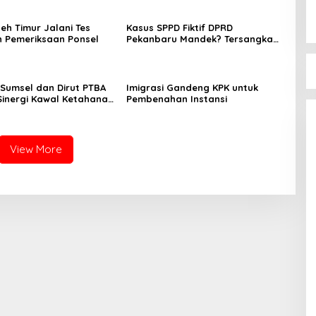
eh Timur Jalani Tes
Kasus SPPD Fiktif DPRD
n Pemeriksaan Ponsel
Pekanbaru Mandek? Tersangka
Korupsi Belum Ada, Perkara
Perintangan Justru Disidangkan
Sumsel dan Dirut PTBA
Imigrasi Gandeng KPK untuk
Sinergi Kawal Ketahanan
Pembenahan Instansi
asional
View More