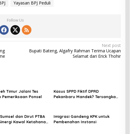
BPJ
Yayasan BPJ Peduli
Follow Us
Next post
ang
Bupati Bateng, Algafry Rahman Terima Ucapan
sme
Selamat dari Erick Thohir
eh Timur Jalani Tes
Kasus SPPD Fiktif DPRD
n Pemeriksaan Ponsel
Pekanbaru Mandek? Tersangka
Korupsi Belum Ada, Perkara
Perintangan Justru Disidangkan
Sumsel dan Dirut PTBA
Imigrasi Gandeng KPK untuk
Sinergi Kawal Ketahanan
Pembenahan Instansi
asional