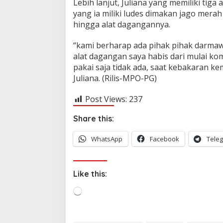
Lebih lanjut, Juliana yang memiliki ti
yang ia miliki ludes dimakan jago mera
hingga alat dagangannya.
“kami berharap ada pihak pihak darma
alat dagangan saya habis dari mulai ko
pakai saja tidak ada, saat kebakaran k
Juliana. (Rilis-MPO-PG)
Post Views:
237
Share this:
WhatsApp
Facebook
Tele
Like this:
L
o
a