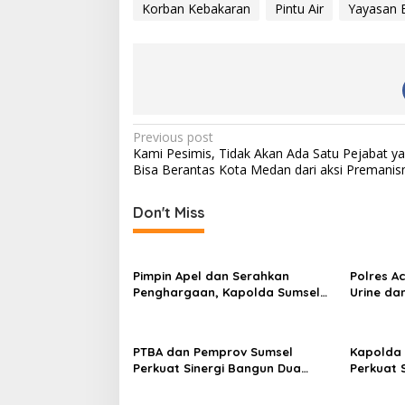
d
Korban Kebakaran
Pintu Air
Yayasan 
i
n
g
…
P
Previous post
Kami Pesimis, Tidak Akan Ada Satu Pejabat y
o
Bisa Berantas Kota Medan dari aksi Premani
s
t
Don't Miss
n
a
Pimpin Apel dan Serahkan
Polres Ac
v
Penghargaan, Kapolda Sumsel
Urine da
Tekankan Disiplin serta Jaga
i
Kesehatan Personel
g
PTBA dan Pemprov Sumsel
Kapolda 
a
Perkuat Sinergi Bangun Dua
Perkuat 
Flyover di Muara Enim
Energi N
t