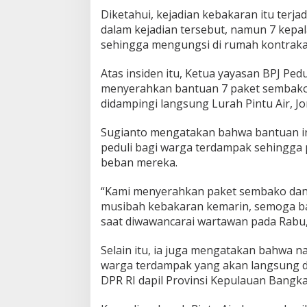
m
Diketahui, kejadian kebakaran itu terjad
b
dalam kejadian tersebut, namun 7 kepala
a
sehingga mengungsi di rumah kontrakan 
k
o
Atas insiden itu, Ketua yayasan BPJ Pedu
k
e
menyerahkan bantuan 7 paket sembako
p
didampingi langsung Lurah Pintu Air, Jo
a
d
Sugianto mengatakan bahwa bantuan in
a
peduli bagi warga terdampak sehingga
W
a
beban mereka.
r
g
“Kami menyerahkan paket sembako dan 
a
musibah kebakaran kemarin, semoga ba
P
saat diwawancarai wartawan pada Rabu,
i
n
t
Selain itu, ia juga mengatakan bahwa 
u
warga terdampak yang akan langsung d
A
DPR RI dapil Provinsi Kepulauan Bangka
i
r