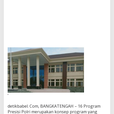
n
L
a
p
o
r
a
n
P
e
n
g
a
d
u
a
n
n
y
a
K
‘
e
P
detikbabel. Com, BANGKATENGAH – 16 Program
o
Presisi Polri merupakan konsep program yang
l