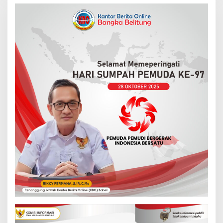
c
h
f
o
r
: