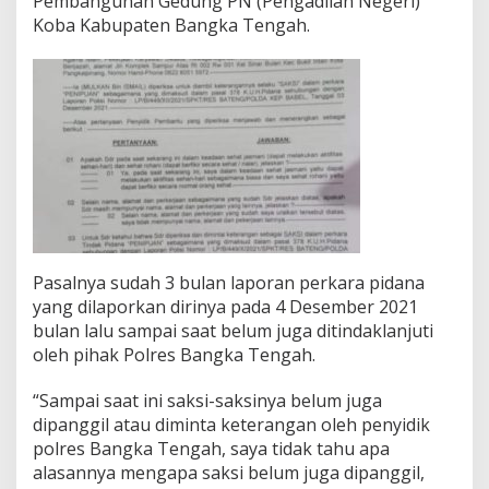
Pembangunan Gedung PN (Pengadilan Negeri)
J
Koba Kabupaten Bangka Tengah.
a
l
a
n
D
i
t
e
m
p
a
t
Pasalnya sudah 3 bulan laporan perkara pidana
yang dilaporkan dirinya pada 4 Desember 2021
bulan lalu sampai saat belum juga ditindaklanjuti
oleh pihak Polres Bangka Tengah.
“Sampai saat ini saksi-saksinya belum juga
dipanggil atau diminta keterangan oleh penyidik
polres Bangka Tengah, saya tidak tahu apa
alasannya mengapa saksi belum juga dipanggil,