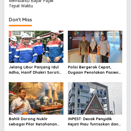
t
Membantu Bayar Pajak
Tepat Waktu
n
a
Don't Miss
v
i
g
a
t
i
Jelang Libur Panjang Idul
Polisi Bergerak Cepat,
o
Adha, Hanif Dhakiri Soroti
Dugaan Penolakan Pasien
Peran Pertamina Distribusi
di RS Primaya Bhakti Wara
n
BBM Bersubsidi
Diusut Serius
Bahlil Dorong Nuklir
INPEST: Desak Penyidik
sebagai Pilar Ketahanan
Kejati Riau Tuntaskan dan
Energi Indonesia
Telusuri Aliran Dana PI PT