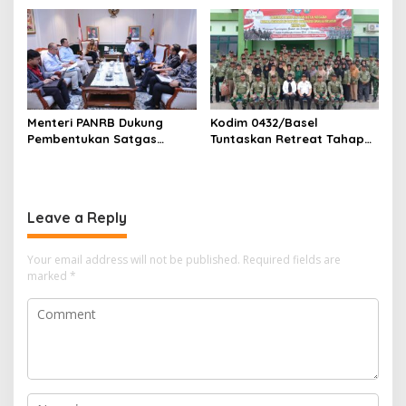
SPRH Rohil
Menteri PANRB Dukung
Kodim 0432/Basel
Pembentukan Satgas
Tuntaskan Retreat Tahap
Percepatan Pembangunan
Pertama untuk 67 Kepala
PLTN
Sekolah Bangka Selatan
Leave a Reply
Your email address will not be published.
Required fields are
marked
*