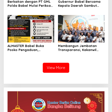
Berkaitan dengan PT GML
Gubernur Babel Bersama
Polda Babel Mulai Periksa
Kepala Daerah Sambut
Kades Dalil, ALMASTER
Kunjungan Menteri
Minta Delapan Kades Lain
Dukbangga/BKKBN RI di
Ikut Dipanggil
Bangka Belitung
ALMASTER Babel Buka
Membangun Jembatan
Posko Pengaduan,
Transparansi, Kakanwil
Tampung Laporan
Ditjenpas Babel Teguhkan
Masyarakat Terkait Timah
Sinergi Strategis dengan
yang Diamankan Satgas
PJS
View More