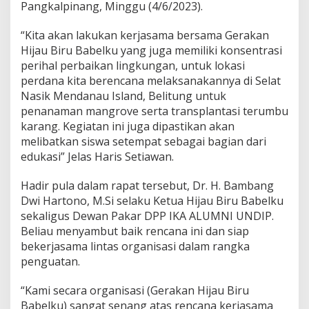
Pangkalpinang, Minggu (4/6/2023).
u
B
“Kita akan lakukan kerjasama bersama Gerakan
a
b
Hijau Biru Babelku yang juga memiliki konsentrasi
e
perihal perbaikan lingkungan, untuk lokasi
l
perdana kita berencana melaksanakannya di Selat
k
Nasik Mendanau Island, Belitung untuk
u
penanaman mangrove serta transplantasi terumbu
U
n
karang. Kegiatan ini juga dipastikan akan
t
melibatkan siswa setempat sebagai bagian dari
u
edukasi” Jelas Haris Setiawan.
k
R
Hadir pula dalam rapat tersebut, Dr. H. Bambang
e
b
Dwi Hartono, M.Si selaku Ketua Hijau Biru Babelku
o
sekaligus Dewan Pakar DPP IKA ALUMNI UNDIP.
i
Beliau menyambut baik rencana ini dan siap
s
bekerjasama lintas organisasi dalam rangka
a
s
penguatan.
i
“Kami secara organisasi (Gerakan Hijau Biru
Babelku) sangat senang atas rencana kerjasama