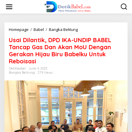
S
k
i
p
t
o
Homepage
/
Babel
/
Bangka Belitung
U
c
s
Usai Dilantik, DPD IKA-UNDIP BABEL
o
a
n
i
Tancap Gas Dan Akan MoU Dengan
t
D
Gerakan Hijau Biru Babelku Untuk
e
i
Reboisasi
n
l
t
a
Detikbabel
June 4, 2023
n
Bangka Belitung
279 Views
t
i
k
,
D
P
D
I
K
A
-