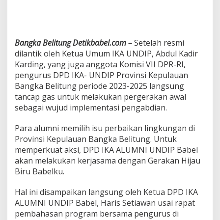
n
M
o
U
Bangka Belitung Detikbabel.com –
Setelah resmi
D
e
dilantik oleh Ketua Umum IKA UNDIP, Abdul Kadir
n
Karding, yang juga anggota Komisi VII DPR-RI,
g
pengurus DPD IKA- UNDIP Provinsi Kepulauan
a
Bangka Belitung periode 2023-2025 langsung
n
G
tancap gas untuk melakukan pergerakan awal
e
sebagai wujud implementasi pengabdian.
r
a
Para alumni memilih isu perbaikan lingkungan di
k
Provinsi Kepulauan Bangka Belitung. Untuk
a
n
memperkuat aksi, DPD IKA ALUMNI UNDIP Babel
H
akan melakukan kerjasama dengan Gerakan Hijau
i
Biru Babelku.
j
a
Hal ini disampaikan langsung oleh Ketua DPD IKA
u
B
ALUMNI UNDIP Babel, Haris Setiawan usai rapat
i
pembahasan program bersama pengurus di
r