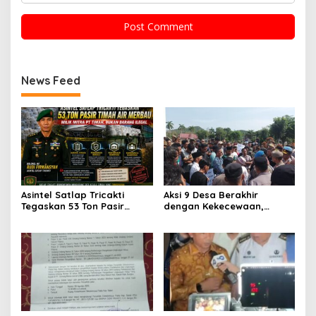
News Feed
Asintel Satlap Tricakti
Aksi 9 Desa Berakhir
Tegaskan 53 Ton Pasir
dengan Kekecewaan,
Timah di Air Merbau
ALMASTER: Bupati Belum
Berstatus Mitra PT Timah,
Menjawab Persoalan
Minta Publik Hormati
Plasma 30 Tahun,
Proses Hukum
Masyarakat Siapkan Mosi
Tidak Percaya