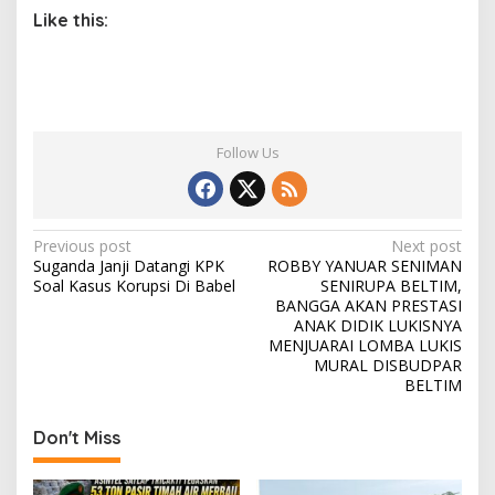
Like this:
Follow Us
P
Previous post
Next post
Suganda Janji Datangi KPK
ROBBY YANUAR SENIMAN
o
Soal Kasus Korupsi Di Babel
SENIRUPA BELTIM,
s
BANGGA AKAN PRESTASI
ANAK DIDIK LUKISNYA
t
MENJUARAI LOMBA LUKIS
MURAL DISBUDPAR
n
BELTIM
a
v
Don't Miss
i