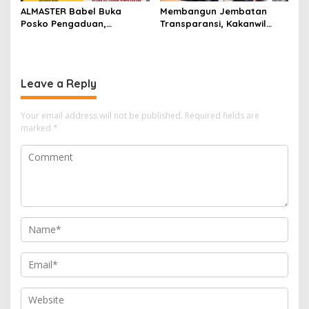
ALMASTER Babel Buka
Membangun Jembatan
Posko Pengaduan,
Transparansi, Kakanwil
Tampung Laporan
Ditjenpas Babel Teguhkan
Masyarakat Terkait Timah
Sinergi Strategis dengan
yang Diamankan Satgas
PJS
Leave a Reply
Your email address will not be published.
Required fields are
marked
*