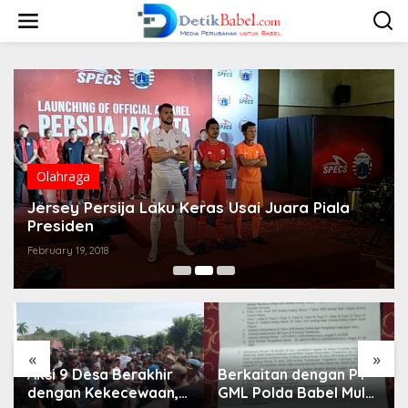
S
k
i
p
t
o
c
o
n
t
e
Olahraga
n
t
Jersey Persija Laku Keras Usai Juara Piala
Presiden
February 19, 2018
«
»
Aksi 9 Desa Berakhir
Berkaitan dengan PT
dengan Kekecewaan,
GML Polda Babel Mulai