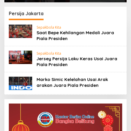
ALMASTER: Bupati
Periksa Kades Dalil,
Belum Menjawab
ALMASTER Minta
Persoalan Plasma 30
Delapan Kades Lain
Persija Jakarta
Tahun, Masyarakat
Ikut Dipanggil
Siapkan Mosi Tidak
Sepakbola Kita
Percaya
Saat Bepe Kehilangan Medali Juara
Piala Presiden
Sepakbola Kita
Jersey Persija Laku Keras Usai Juara
Piala Presiden
Marko Simic Kelelahan Usai Arak
arakan Juara Piala Presiden