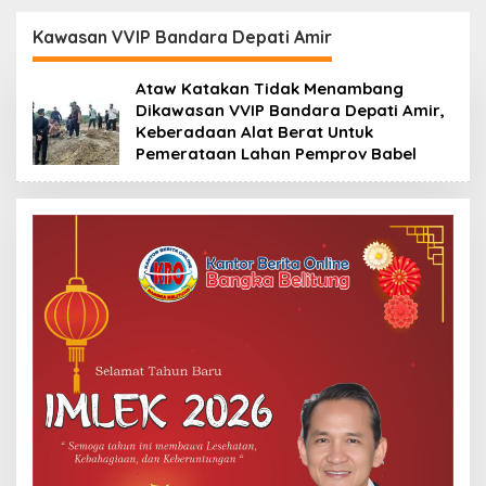
Siapkan Langkah
Bangka Tengah:
Hukum terhadap
Belajar Kiat Sukses
Kawasan VVIP Bandara Depati Amir
Jejaring Media
Pembinaan Atlet dan
Radakbabel.com
Penyelenggaraan
Ataw Katakan Tidak Menambang
Event Mandiri
Dikawasan VVIP Bandara Depati Amir,
Keberadaan Alat Berat Untuk
Pemerataan Lahan Pemprov Babel