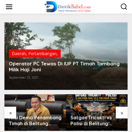
S
k
i
p
t
o
c
o
n
t
Daerah
,
Pertambangan,
e
n
Operator PC Tewas Di IUP PT Timah Tambang
t
Milik Haji Joni
September 23, 2021
«
»
Aksi Demo Penambang
Satgas Tricakti vs
Timah di Belitung
Polisi di Belitung:
Mengemuka, Ketua
Ketika Negara Beradu