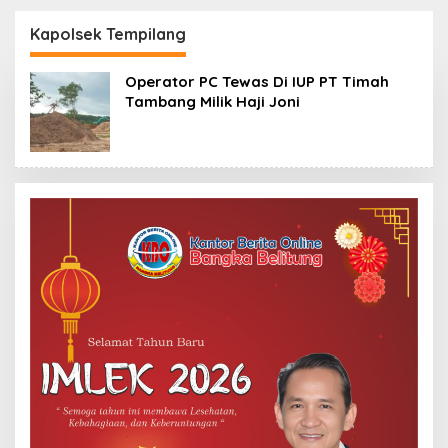
Komisi XII DPR
Otoritas di Atas 52,5
Bambang Patijaya
Ton Pasir Timah
Kapolsek Tempilang
Dorong Perpres
Segera Terbit
Operator PC Tewas Di IUP PT Timah
Tambang Milik Haji Joni