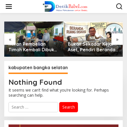
S
k
i
p
t
o
c
o
«
»
n
Keran Pembelian
Bukan Sekadar Kejar
t
Timah Kembali Dibuka,
Aset, Pendiri Beranda
e
Penambang Belitung
Ruang Diskusi Ungkap
n
dan Beltim Mulai
Kunci Penyelesaian
t
Bernapas Lega
BLBI
kabupaten bangka selatan
Nothing Found
It seems we can’t find what you’re looking for. Perhaps
searching can help.
S
e
a
r
c