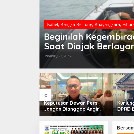
Babel
,
Bangka Belitung
,
Bhayangkara
,
Hibur
Beginilah Kegembira
Saat Diajak Berlayar
January 27, 2023
«
 TEGASKAN:
Keputusan Dewan Pers
Kunjung
Ada
Jangan Dianggap Angin
DPRD B
i Tolak
Lalu, Eka Siapkan Langkah
PASI B
n 133 HGB STC
Hukum terhadap Jejaring
Belajar
Media Radakbabel.com
Pembin
Bersam
Penyel