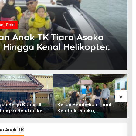
an
,
Polri
an Anak TK Tiara Asoka
 Hingga Kenal Helikopter.
»
an Kerja Komisi II
Keran Pembelian Timah
B
angka Selatan ke
Kembali Dibuka,
P
angka Tengah:
Penambang Belitung dan
D
 Kiat Sukses
Beltim Mulai Bernapas
P
aan Atlet dan
Lega
a Anak TK
enggaraan Event