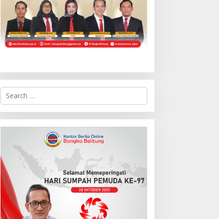
S
e
a
r
c
h
f
o
r
: