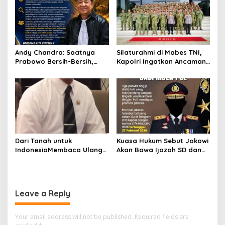
Andy Chandra: Saatnya
Silaturahmi di Mabes TNI,
Prabowo Bersih-Bersih,
Kapolri Ingatkan Ancaman
Jangan Biarkan Korupsi
Pemecah Belah TNI-Polri
Menghancurkan
Kepercayaan Rakyat
Dari Tanah untuk
Kuasa Hukum Sebut Jokowi
IndonesiaMembaca Ulang
Akan Bawa Ijazah SD dan
Reformasi Agraria dari
SMP ke Persidangan Roy
Soekarno hingga Prabowo
Suryo–Dokter Tifa
melalui Pengalaman 45
Tahun Dr. Budi Suryanto
Leave a Reply
Your email address will not be published.
Required fields are