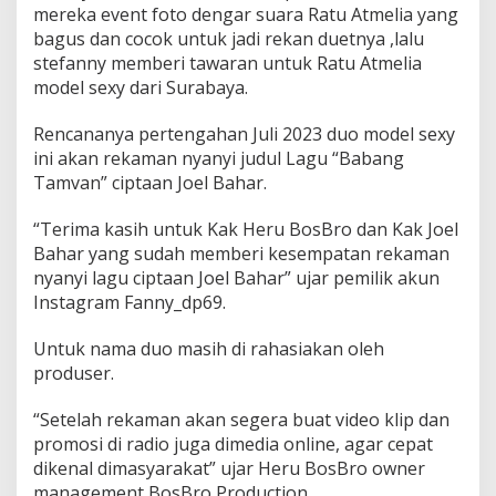
mereka event foto dengar suara Ratu Atmelia yang
B
bagus dan cocok untuk jadi rekan duetnya ,lalu
a
h
stefanny memberi tawaran untuk Ratu Atmelia
a
model sexy dari Surabaya.
r
M
Rencananya pertengahan Juli 2023 duo model sexy
a
ini akan rekaman nyanyi judul Lagu “Babang
n
a
Tamvan” ciptaan Joel Bahar.
g
e
“Terima kasih untuk Kak Heru BosBro dan Kak Joel
m
Bahar yang sudah memberi kesempatan rekaman
e
nyanyi lagu ciptaan Joel Bahar” ujar pemilik akun
n
t
Instagram Fanny_dp69.
B
y
Untuk nama duo masih di rahasiakan oleh
B
produser.
o
s
B
“Setelah rekaman akan segera buat video klip dan
r
promosi di radio juga dimedia online, agar cepat
o
dikenal dimasyarakat” ujar Heru BosBro owner
P
management BosBro Production.