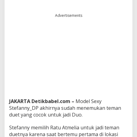
"
B
a
Advertisements
b
a
n
g
T
a
m
v
a
n
"
C
i
p
t
JAKARTA Detikbabel.com –
Model Sexy
a
Stefanny_DP akhirnya sudah menemukan teman
a
duet yang cocok untuk jadi Duo.
n
J
o
Stefanny memilih Ratu Atmelia untuk jadi teman
e
duetnya karena saat bertemu pertama di lokasi
l