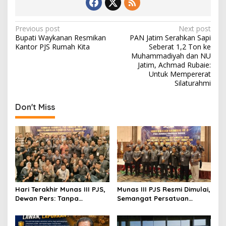
P
Previous post
Next post
Bupati Waykanan Resmikan
PAN Jatim Serahkan Sapi
o
Kantor PJS Rumah Kita
Seberat 1,2 Ton ke
s
Muhammadiyah dan NU
Jatim, Achmad Rubaie:
t
Untuk Mempererat
Silaturahmi
n
a
Don't Miss
v
i
g
a
t
i
Hari Terakhir Munas III PJS,
Munas III PJS Resmi Dimulai,
o
Dewan Pers: Tanpa
Semangat Persatuan
Regulasi Media Sosial,
Menguat Menuju
n
Wartawan Bisa Tinggal
Pengakuan sebagai
Sejarah
Konstituen Dewan Pers