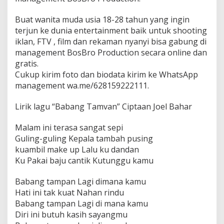
r
o
d
Buat wanita muda usia 18-28 tahun yang ingin
u
terjun ke dunia entertainment baik untuk shooting
c
iklan, FTV , film dan rekaman nyanyi bisa gabung di
t
management BosBro Production secara online dan
i
gratis.
o
n
Cukup kirim foto dan biodata kirim ke WhatsApp
management wa.me/628159222111.
Lirik lagu “Babang Tamvan” Ciptaan Joel Bahar
Malam ini terasa sangat sepi
Guling-guling Kepala tambah pusing
kuambil make up Lalu ku dandan
Ku Pakai baju cantik Kutunggu kamu
Babang tampan Lagi dimana kamu
Hati ini tak kuat Nahan rindu
Babang tampan Lagi di mana kamu
Diri ini butuh kasih sayangmu