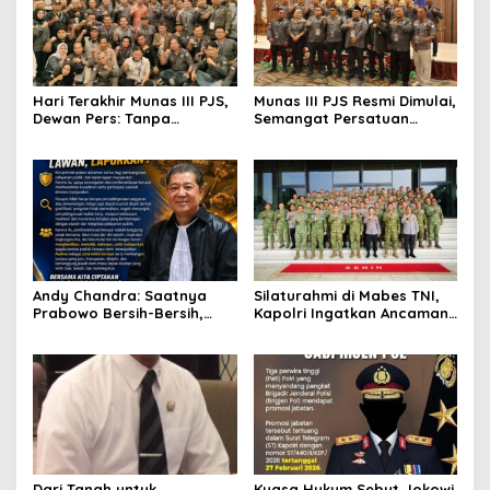
Hari Terakhir Munas III PJS,
Munas III PJS Resmi Dimulai,
Dewan Pers: Tanpa
Semangat Persatuan
Regulasi Media Sosial,
Menguat Menuju
Wartawan Bisa Tinggal
Pengakuan sebagai
Sejarah
Konstituen Dewan Pers
Andy Chandra: Saatnya
Silaturahmi di Mabes TNI,
Prabowo Bersih-Bersih,
Kapolri Ingatkan Ancaman
Jangan Biarkan Korupsi
Pemecah Belah TNI-Polri
Menghancurkan
Kepercayaan Rakyat
Dari Tanah untuk
Kuasa Hukum Sebut Jokowi