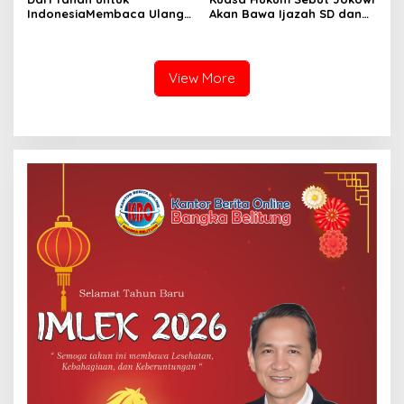
IndonesiaMembaca Ulang
Akan Bawa Ijazah SD dan
Reformasi Agraria dari
SMP ke Persidangan Roy
Soekarno hingga Prabowo
Suryo–Dokter Tifa
melalui Pengalaman 45
Tahun Dr. Budi Suryanto
View More