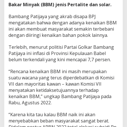
Bakar Minyak (BBM) jenis Pertalite dan solar.
g
g
o
Bambang Patijaya yang akrab disapa BPJ
t
mengatakan bahwa dengan adanya kenaikan BBM
a
ini akan membuat masyarakat semakin terbebani
K
dengan diiringi kenaikan bahan pokok lainnya.
o
m
i
Terlebih, menurut politisi Partai Golkar Bambang
s
Patijaya ini inflasi di Provinsi Kepulauan Babel
i
belum terkendali yang kini mencapai 7,7 persen.
V
I
I
“Rencana kenaikan BBM ini masih merupakan
D
suatu wacana yang terus diperdebatkan di Komisi
P
VII dan mayoritas kawan – kawan Komisi VII
R
menyatakan ketidaksetujuannya terhadap
R
kenaikan BBM,” ungkap Bambang Patijaya pada
I
Rabu, Agustus 2022.
“Karena kita tau kalau BBM naik ini akan
menyebabkan beban masyarakat sangat berat.