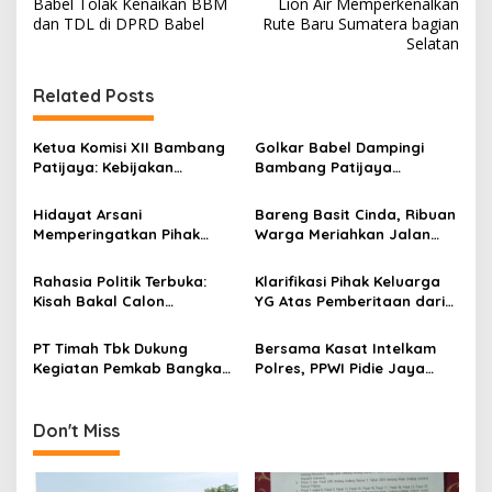
s
Babel Tolak Kenaikan BBM
Lion Air Memperkenalkan
dan TDL di DPRD Babel
Rute Baru Sumatera bagian
t
Selatan
n
Related Posts
a
v
Ketua Komisi XII Bambang
Golkar Babel Dampingi
i
Patijaya: Kebijakan
Bambang Patijaya
g
Penindakan Tambang
Lengkapi Laporan Dugaan
Harus Lebih Adil dan
Fitnah Raden Bambang
Hidayat Arsani
Bareng Basit Cinda, Ribuan
a
Komprehensif
Memperingatkan Pihak
Warga Meriahkan Jalan
t
Tertentu Agar Berhenti
Sehat HUT RI Partai Golkar
Mainkan Isu SARA
i
Rahasia Politik Terbuka:
Klarifikasi Pihak Keluarga
Kisah Bakal Calon
YG Atas Pemberitaan dari
o
Gubernur Bangka Belitung
Media Kabarinvestigasi.id
n
dan Jejak Langkahnya
Tidak Benar
PT Timah Tbk Dukung
Bersama Kasat Intelkam
Kegiatan Pemkab Bangka
Polres, PPWI Pidie Jaya
Tengah Gelar Mudik Gratis
Kunjungi Penderita Lumpuh
Don't Miss