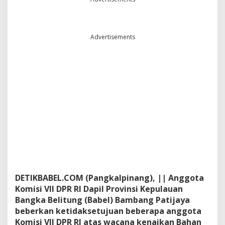
K
e
t
i
Advertisements
d
a
k
s
e
t
u
j
u
a
n
S
e
j
u
DETIKBABEL.COM (Pangkalpinang), || Anggota
m
l
Komisi VII DPR RI Dapil Provinsi Kepulauan
a
Bangka Belitung (Babel) Bambang Patijaya
h
beberkan ketidaksetujuan beberapa anggota
A
Komisi VII DPR RI atas wacana kenaikan Bahan
n