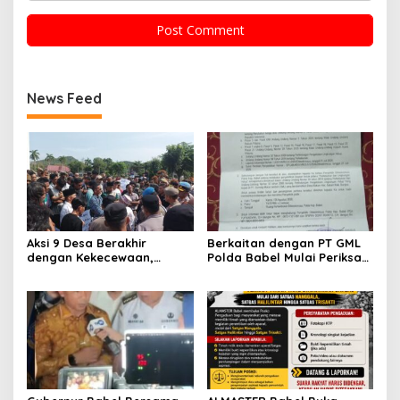
News Feed
Aksi 9 Desa Berakhir
Berkaitan dengan PT GML
dengan Kekecewaan,
Polda Babel Mulai Periksa
ALMASTER: Bupati Belum
Kades Dalil, ALMASTER
Menjawab Persoalan
Minta Delapan Kades Lain
Plasma 30 Tahun,
Ikut Dipanggil
Masyarakat Siapkan Mosi
Tidak Percaya