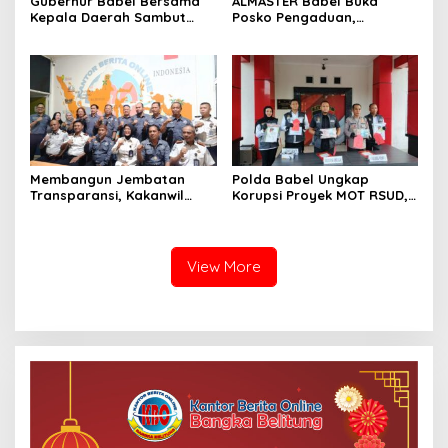
Gubernur Babel Bersama
ALMASTER Babel Buka
Kepala Daerah Sambut
Posko Pengaduan,
Kunjungan Menteri
Tampung Laporan
Dukbangga/BKKBN RI di
Masyarakat Terkait Timah
Bangka Belitung
yang Diamankan Satgas
Membangun Jembatan
Polda Babel Ungkap
Transparansi, Kakanwil
Korupsi Proyek MOT RSUD,
Ditjenpas Babel Teguhkan
Pengadaan Berujung Total
Sinergi Strategis dengan
Loss dan Rugikan Negara
PJS
Rp5,19 Miliar
View More