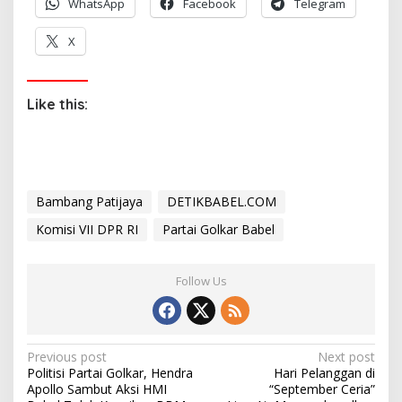
WhatsApp
Facebook
Telegram
X
Like this:
Bambang Patijaya
DETIKBABEL.COM
Komisi VII DPR RI
Partai Golkar Babel
Follow Us
P
Previous post
Next post
Politisi Partai Golkar, Hendra
Hari Pelanggan di
o
Apollo Sambut Aksi HMI
“September Ceria”