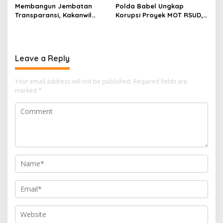
Membangun Jembatan
Polda Babel Ungkap
Transparansi, Kakanwil
Korupsi Proyek MOT RSUD,
Ditjenpas Babel Teguhkan
Pengadaan Berujung Total
Sinergi Strategis dengan
Loss dan Rugikan Negara
PJS
Rp5,19 Miliar
Leave a Reply
Your email address will not be published.
Required fields are
marked
*