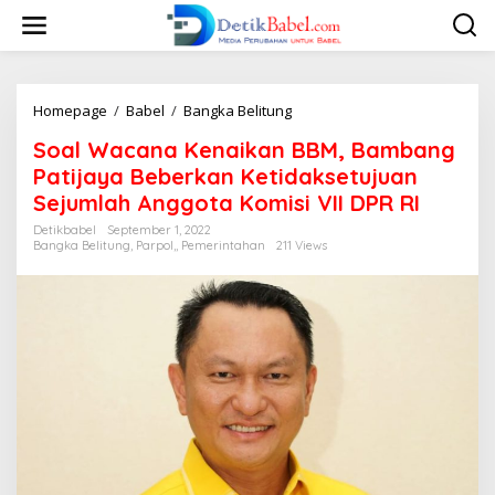
S
k
i
p
t
o
Homepage
/
Babel
/
Bangka Belitung
S
c
o
Soal Wacana Kenaikan BBM, Bambang
o
a
n
l
Patijaya Beberkan Ketidaksetujuan
t
W
Sejumlah Anggota Komisi VII DPR RI
e
a
n
c
Detikbabel
September 1, 2022
t
Bangka Belitung
,
Parpol,
,
Pemerintahan
211 Views
a
n
a
K
e
n
a
i
k
a
n
B
B