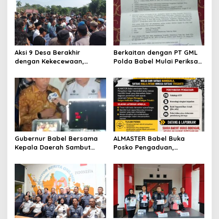
Aksi 9 Desa Berakhir
Berkaitan dengan PT GML
dengan Kekecewaan,
Polda Babel Mulai Periksa
ALMASTER: Bupati Belum
Kades Dalil, ALMASTER
Menjawab Persoalan
Minta Delapan Kades Lain
Plasma 30 Tahun,
Ikut Dipanggil
Masyarakat Siapkan Mosi
Tidak Percaya
Gubernur Babel Bersama
ALMASTER Babel Buka
Kepala Daerah Sambut
Posko Pengaduan,
Kunjungan Menteri
Tampung Laporan
Dukbangga/BKKBN RI di
Masyarakat Terkait Timah
Bangka Belitung
yang Diamankan Satgas