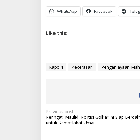
WhatsApp
Facebook
Tele
Like this:
Kapolri
Kekerasan
Penganiayaan Mah
P
Previous post
Peringati Maulid, Politisi Golkar ini Siap Berda
o
untuk Kemaslahat Umat
s
t