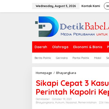
S
k
Wednesday, August 5, 2026
Kontak Kami
I
i
p
t
o
c
o
n
t
e
Daerah
Olahraga
Ekonomi & Bisnis
P
n
t
Berita Politik
Gerindra
Partai Politik
Mobil
S
Homepage
/
Bhayangkara
S
i
Sikapi Cepat 3 Kasu
k
a
Perintah Kapolri Ke
p
i
C
Detikbabel
October 19, 2021
Bhayangkara
,
Hukum
,
Nasional
,
Pemerintahan
226 Vie
e
p