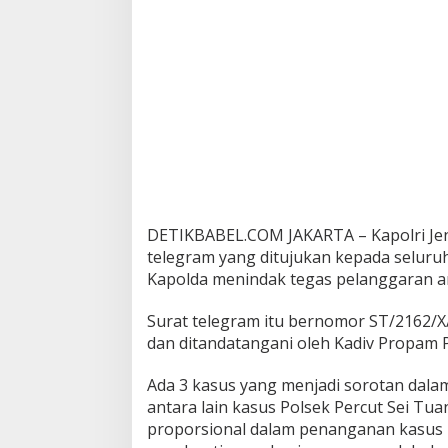
K
a
p
o
l
d
a
!
!
!
DETIKBABEL.COM JAKARTA – Kapolri Jen
telegram yang ditujukan kepada seluruh
Kapolda menindak tegas pelanggaran an
Surat telegram itu bernomor ST/2162/X/
dan ditandatangani oleh Kadiv Propam P
Ada 3 kasus yang menjadi sorotan dalam
antara lain kasus Polsek Percut Sei Tu
proporsional dalam penanganan kasus 